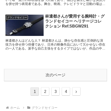
を併せ持つ表現者である。舞台、映画、テレビドラマと活動の場は幅
広く、コメディからシリアスまで自在に行き来できる稀有な...
林遣都さんが愛用する腕時計・グ
グランドセイコー
ランドセイコー ヘリテージコレ
クション Ref.SBGW291
林遣都さんはどんな人？ 林遣都さんは、静かな存在感と圧倒的な演
技力を併せ持つ俳優であり、日本の映像作品において欠かせない存在
の一人である。派手な自己主張をするタイプではないが、作品の中で
は確実に空気を変え、物語の深度を一段引き上げる力を持っ...
次のページ
次
1
2
3
4
へ
ホーム
グランドセイコー