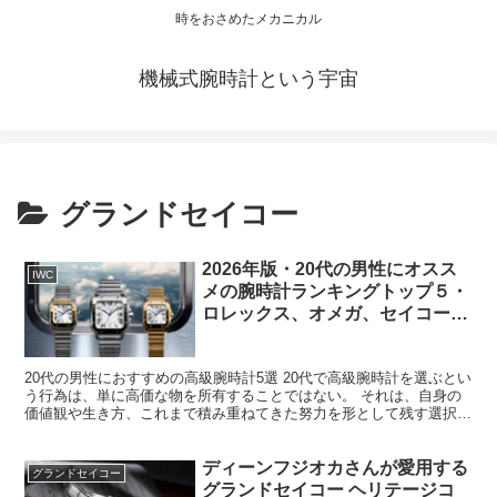
時をおさめたメカニカル
機械式腕時計という宇宙
グランドセイコー
2026年版・20代の男性にオスス
IWC
メの腕時計ランキングトップ５・
ロレックス、オメガ、セイコー、
カルティエ、IWC
20代の男性におすすめの高級腕時計5選 20代で高級腕時計を選ぶとい
う行為は、単に高価な物を所有することではない。 それは、自身の
価値観や生き方、これまで積み重ねてきた努力を形として残す選択で
ある。 学生から社会人へ、あるいは社会人として経...
ディーンフジオカさんが愛用する
グランドセイコー
グランドセイコー ヘリテージコ