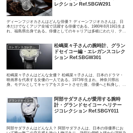
レクション Ref.SBGW291
ディーンフジオカさんはどんな俳優？ ディーンフジオカさんは、日
本だけでなくアジア全域で活躍する俳優である。1980年8月19日生ま
れ、福島県出身である。俳優としてのキャリアは多岐にわたり、テレ
ビドラマ、映画、舞台、さらには音楽活動やモデルと...
松嶋菜々子さんの腕時計、グラン
エレガンスコレクション
ドセイコー編・エレガンスコレク
ション Ref.SBGW301
松嶋菜々子さんはどんな女優？ 松嶋菜々子さんは、日本のドラマ・
映画界を代表する女優の一人である。1973年生まれ、神奈川県出
身。モデルとしてキャリアをスタートさせた後、俳優へと転身し、
1990年代後半から2000年代にかけて数々の話題作に出...
阿部サダヲさんが愛用する腕時
グランドセイコー
計・グランドセイコー ヘリテー
ジコレクション Ref.SBGY011
阿部サダヲさんはどんな人？ 阿部サダヲさんは、日本の俳優界にお
いて唯一無二の存在感を放つ人物であり、強烈な個性と確かな演技力