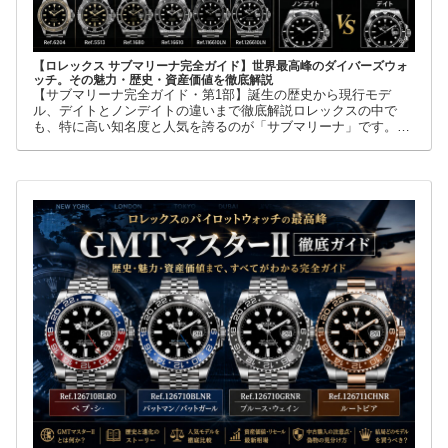
【ロレックス サブマリーナ完全ガイド】世界最高峰のダイバーズウォ
ッチ。その魅力・歴史・資産価値を徹底解説
【サブマリーナ完全ガイド・第1部】誕生の歴史から現行モデ
ル、デイトとノンデイトの違いまで徹底解説ロレックスの中で
も、特に高い知名度と人気を誇るのが「サブマリーナ」です。高
級腕時計に詳しくない人でも、黒い文字盤、回転ベゼル、力強い
ブレスレット