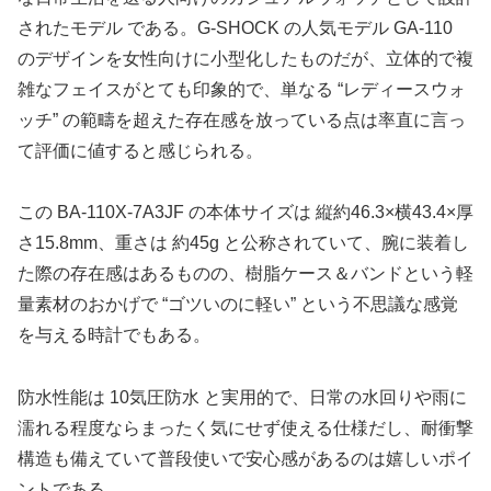
されたモデル である。G‑SHOCK の人気モデル GA‑110
のデザインを女性向けに小型化したものだが、立体的で複
雑なフェイスがとても印象的で、単なる “レディースウォ
ッチ” の範疇を超えた存在感を放っている点は率直に言っ
て評価に値すると感じられる。
この BA‑110X‑7A3JF の本体サイズは 縦約46.3×横43.4×厚
さ15.8mm、重さは 約45g と公称されていて、腕に装着し
た際の存在感はあるものの、樹脂ケース＆バンドという軽
量素材のおかげで “ゴツいのに軽い” という不思議な感覚
を与える時計でもある。
防水性能は 10気圧防水 と実用的で、日常の水回りや雨に
濡れる程度ならまったく気にせず使える仕様だし、耐衝撃
構造も備えていて普段使いで安心感があるのは嬉しいポイ
ントである。