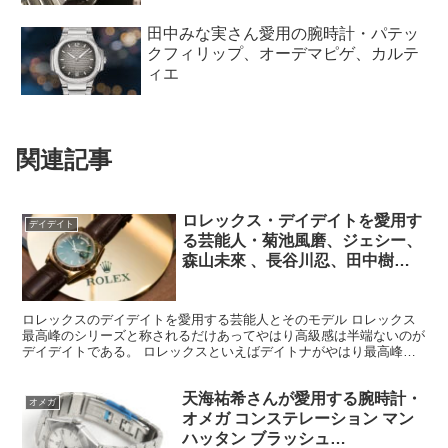
田中みな実さん愛用の腕時計・パテッ
クフィリップ、オーデマピゲ、カルテ
ィエ
関連記事
ロレックス・デイデイトを愛用す
デイデイト
る芸能人・菊池風磨、ジェシー、
森山未來 、長谷川忍、田中樹、
DAIGO、桐谷健太、日村勇紀、
MATSU、他
ロレックスのデイデイトを愛用する芸能人とそのモデル ロレックス
最高峰のシリーズと称されるだけあってやはり高級感は半端ないのが
デイデイトである。 ロレックスといえばデイトナがやはり最高峰と
いう印象ではあるが、同ブランドが定める最高級時計はデイ...
天海祐希さんが愛用する腕時計・
オメガ
オメガ コンステレーション マン
ハッタン ブラッシュ