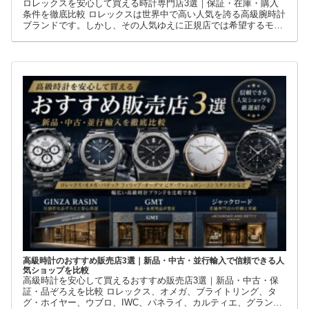
ロレックスを安心して買える時計専門店3選｜保証・在庫・購入
条件を徹底比較 ロレックスは世界中で高い人気を誇る高級腕時計
ブランドです。しかし、その人気ゆえに正規店では希望するモデ
ルを購入できないケースも少なくありません。 そこで多くの方が
利用しているのが、新品・中古・並行輸入品を取り扱う時計専門
店です。
高級時計のおすすめ販売店3選｜新品・中古・並行輸入で信頼できる人
気ショップを比較
高級時計を安心して買えるおすすめ販売店3選｜新品・中古・保
証・品ぞろえを比較 ロレックス、オメガ、ブライトリング、タ
グ・ホイヤー、ウブロ、IWC、パネライ、カルティエ、グランド