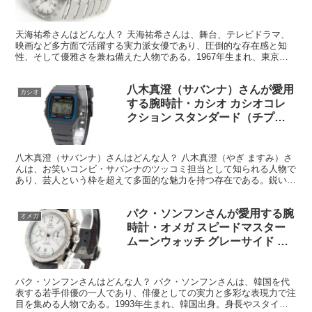
Ref.131.10.29.20.02.001
天海祐希さんはどんな人？ 天海祐希さんは、舞台、テレビドラマ、
映画など多方面で活躍する実力派女優であり、圧倒的な存在感と知
性、そして優雅さを兼ね備えた人物である。1967年生まれ、東京都
出身。宝塚歌劇団に入団し、月組のトップスターとして華や...
八木真澄（サバンナ）さんが愛用
カシオ
する腕時計・カシオ カシオコレ
クション スタンダード（チプカ
シ） Ref.F-91W-1JH
八木真澄（サバンナ）さんはどんな人？ 八木真澄（やぎ ますみ）さ
んは、お笑いコンビ・サバンナのツッコミ担当として知られる人物で
あり、芸人という枠を超えて多面的な魅力を持つ存在である。鋭いツ
ッコミと知的な言葉選びで笑いを生み出す一方、その内面...
パク・ソンフンさんが愛用する腕
オメガ
時計・オメガ スピードマスター
ムーンウォッチ グレーサイド オ
ブ ザ ムーン
Ref.311.93.44.51.99.001
パク・ソンフンさんはどんな人？ パク・ソンフンさんは、韓国を代
表する若手俳優の一人であり、俳優としての実力と多彩な表現力で注
目を集める人物である。1993年生まれ、韓国出身。身長やスタイル