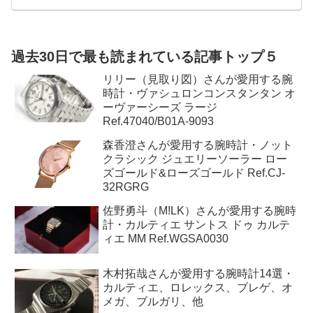
セイコーなど、高級時計には数多くのブランドとモデルがありま
す。
過去30日で最も読まれている記事トップ５
リリー（見取り図）さんが愛用する腕
時計・ヴァシュロンコンスタンタン オ
ーヴァーシーズ ラージ
Ref.47040/B01A-9093
森香澄さんが愛用する腕時計・ノット
クラシック ジュエリーソーラー ロー
ズゴールド&ローズゴールド Ref.CJ-
32RGRG
佐野勇斗（M!LK）さんが愛用する腕時
計・カルティエ サントス ドゥ カルテ
ィエ MM Ref.WGSA0030
木村拓哉さんが愛用する腕時計14選・
カルティエ、ロレックス、ブレゲ、オ
メガ、ブルガリ、他