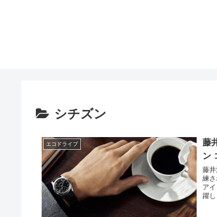
シチズン
藤
エコドライブ
ン 
藤井
練さ
アイ
躍し