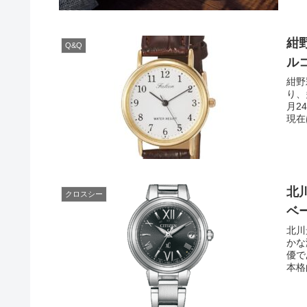
紺
Q&Q
ルコ
紺野
り、
月2
現在
北
クロスシー
ベー
北川
かな
優で
本格