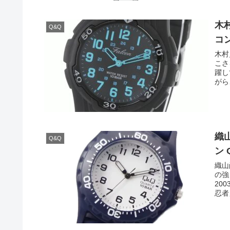
木
Q&Q
コン
木村
こさ
躍し
がら
織
Q&Q
ン 
織山
の強
20
忍者