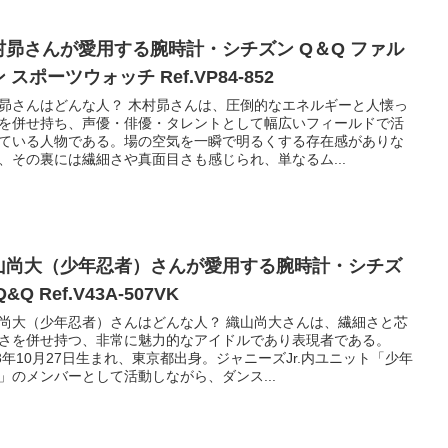
村昴さんが愛用する腕時計・シチズン Q＆Q ファル
 スポーツウォッチ Ref.VP84-852
昴さんはどんな人？ 木村昴さんは、圧倒的なエネルギーと人懐っ
を併せ持ち、声優・俳優・タレントとして幅広いフィールドで活
ている人物である。場の空気を一瞬で明るくする存在感がありな
、その裏には繊細さや真面目さも感じられ、単なるム...
山尚大（少年忍者）さんが愛用する腕時計・シチズ
Q&Q Ref.V43A-507VK
尚大（少年忍者）さんはどんな人？ 織山尚大さんは、繊細さと芯
さを併せ持つ、非常に魅力的なアイドルであり表現者である。
03年10月27日生まれ、東京都出身。ジャニーズJr.内ユニット「少年
」のメンバーとして活動しながら、ダンス...