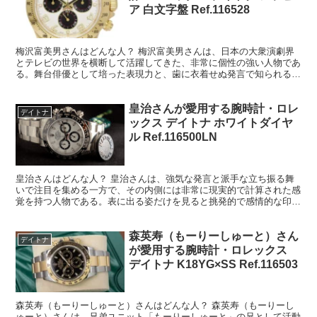
ア 白文字盤 Ref.116528
梅沢富美男さんはどんな人？ 梅沢富美男さんは、日本の大衆演劇界
とテレビの世界を横断して活躍してきた、非常に個性の強い人物であ
る。舞台俳優として培った表現力と、歯に衣着せぬ発言で知られるタ
レントとしての顔、その両方を併せ持つ存在だ。 若い頃か...
皇治さんが愛用する腕時計・ロレ
デイトナ
ックス デイトナ ホワイトダイヤ
ル Ref.116500LN
皇治さんはどんな人？ 皇治さんは、強気な発言と派手な立ち振る舞
いで注目を集める一方で、その内側には非常に現実的で計算された感
覚を持つ人物である。表に出る姿だけを見ると挑発的で感情的な印象
を受けやすいが、実際には自分がどう見られ、どう振る舞え...
森英寿（もーりーしゅーと）さん
デイトナ
が愛用する腕時計・ロレックス
デイトナ K18YG×SS Ref.116503
森英寿（もーりーしゅーと）さんはどんな人？ 森英寿（もーりーし
ゅーと）さんは、兄弟ユニット「もーりーしゅーと」の兄として活動