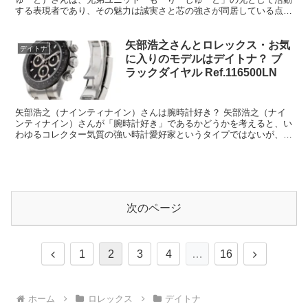
する表現者であり、その魅力は誠実さと芯の強さが同居している点に
ある人物である。華やかなビジュアルやSNSでの存在感が...
矢部浩之さんとロレックス・お気
デイトナ
に入りのモデルはデイトナ？ ブ
ラックダイヤル Ref.116500LN
矢部浩之（ナインティナイン）さんは腕時計好き？ 矢部浩之（ナイ
ンティナイン）さんが「腕時計好き」であるかどうかを考えると、い
わゆるコレクター気質の強い時計愛好家というタイプではないが、腕
時計に対して一定の価値観と美意識を持っている人物である...
次のページ
前
次
1
2
3
4
…
16
へ
へ
ホーム
ロレックス
デイトナ