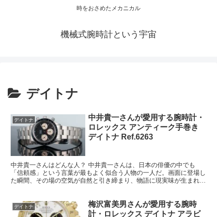
時をおさめたメカニカル
機械式腕時計という宇宙
デイトナ
中井貴一さんが愛用する腕時計・
デイトナ
ロレックス アンティーク手巻き
デイトナ Ref.6263
中井貴一さんはどんな人？ 中井貴一さんは、日本の俳優の中でも
「信頼感」という言葉が最もよく似合う人物の一人だ。画面に登場し
た瞬間、その場の空気が自然と引き締まり、物語に現実味が生まれ
る。派手な演出や過剰な感情表現に頼らず、言葉や間、表情のわ...
梅沢富美男さんが愛用する腕時
デイトナ
計・ロレックス デイトナ アラビ