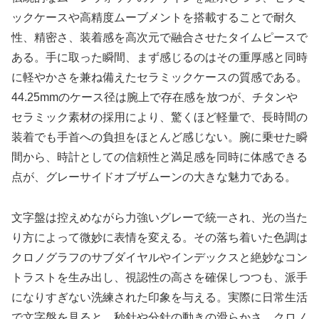
ックケースや高精度ムーブメントを搭載することで耐久
性、精密さ、装着感を高次元で融合させたタイムピースで
ある。手に取った瞬間、まず感じるのはその重厚感と同時
に軽やかさを兼ね備えたセラミックケースの質感である。
44.25mmのケース径は腕上で存在感を放つが、チタンや
セラミック素材の採用により、驚くほど軽量で、長時間の
装着でも手首への負担をほとんど感じない。腕に乗せた瞬
間から、時計としての信頼性と満足感を同時に体感できる
点が、グレーサイドオブザムーンの大きな魅力である。
文字盤は控えめながら力強いグレーで統一され、光の当た
り方によって微妙に表情を変える。その落ち着いた色調は
クロノグラフのサブダイヤルやインデックスと絶妙なコン
トラストを生み出し、視認性の高さを確保しつつも、派手
になりすぎない洗練された印象を与える。実際に日常生活
で文字盤を見ると、秒針や分針の動きの滑らかさ、クロノ