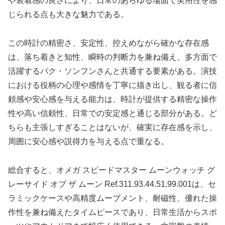
や装着感の良さにより、日常のあらゆる場面で実用性を感
じられる点も大きな魅力である。
この時計の精密さ、安定性、控えめながら確かな存在感
は、落ち着きと知性、瞬時の判断力を兼ね備え、多方面で
活躍するパク・ソンフンさんと共通する要素がある。演技
における役柄の心理や感情を丁寧に描き出し、観る者に信
頼感や安心感を与える能力は、時計が提供する精密な操作
性や高い信頼性、日常での安定感と通じる部分がある。ど
ちらも主張しすぎることはないが、確実に存在感を示し、
周囲に安心感や説得力を与える点で重なる。
総合すると、オメガ スピードマスター ムーンウォッチ グ
レーサイド オブ ザ ムーン Ref.311.93.44.51.99.001は、セ
ラミックケースや高精度ムーブメント、耐磁性、優れた操
作性を兼ね備えたタイムピースであり、日常生活からスポ