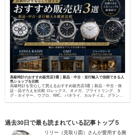
高級時計のおすすめ販売店3選｜新品・中古・並行輸入で信頼できる人
気ショップを比較
高級時計を安心して買えるおすすめ販売店3選｜新品・中古・保
証・品ぞろえを比較 ロレックス、オメガ、ブライトリング、タ
グ・ホイヤー、ウブロ、IWC、パネライ、カルティエ、グランド
セイコーなど、高級時計には数多くのブランドとモデルがありま
す。
過去30日で最も読まれている記事トップ５
リリー（見取り図）さんが愛用する腕