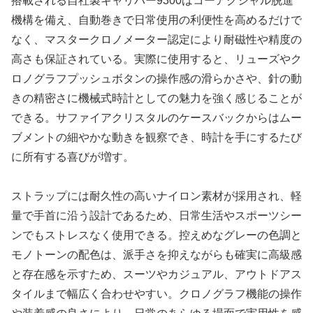
搭載される自社製キャリバー9300はコーアクシャル脱進
機構を備え、自動巻きで日常使用の利便性を高めるだけで
なく、マスタークロノメーター認定により耐磁性や精度の
高さも保証されている。実際に使用すると、リューズやク
ロノグラフプッシュボタンの操作感の滑らかさや、針の動
きの精密さに機械式時計としての魅力を強く感じることが
できる。サファイアクリスタルのケースバックからはムー
ブメントの細やかな動きを観察でき、時計を手にするたび
に所有する喜びが増す。
ストラップには耐久性の高いナイロン素材が採用され、軽
量で手首に沿う設計であるため、日常生活やスポーツシー
ンでもストレスなく使用できる。控えめなグレーの色調と
モノトーンの配色は、派手さを抑えながらも確実に高級感
と存在感を示すため、スーツやカジュアル、アウトドアス
タイルまで幅広く合わせやすい。クロノグラフ機能の操作