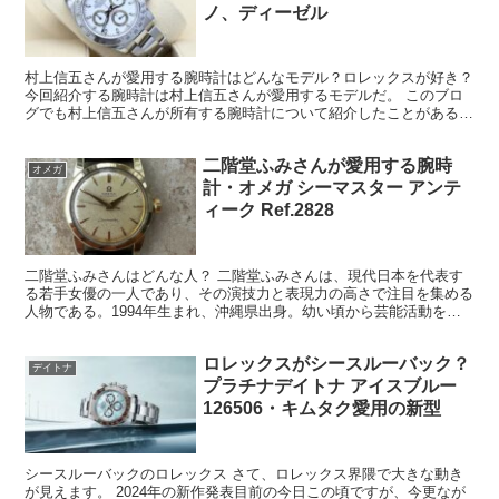
ノ、ディーゼル
村上信五さんが愛用する腕時計はどんなモデル？ロレックスが好き？
今回紹介する腕時計は村上信五さんが愛用するモデルだ。 このブロ
グでも村上信五さんが所有する腕時計について紹介したことがある
が、それについては以下の記事を読んでもらえたらと思う。...
二階堂ふみさんが愛用する腕時
オメガ
計・オメガ シーマスター アンテ
ィーク Ref.2828
二階堂ふみさんはどんな人？ 二階堂ふみさんは、現代日本を代表す
る若手女優の一人であり、その演技力と表現力の高さで注目を集める
人物である。1994年生まれ、沖縄県出身。幼い頃から芸能活動を開
始し、映画、テレビドラマ、舞台など幅広い分野で活躍し...
ロレックスがシースルーバック？
デイトナ
プラチナデイトナ アイスブルー
126506・キムタク愛用の新型
シースルーバックのロレックス さて、ロレックス界隈で大きな動き
が見えます。 2024年の新作発表目前の今日この頃ですが、今更なが