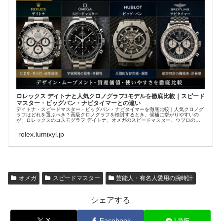
ロレックス デイトナと人気クロノグラフ3モデルを徹底比較｜スピード
マスター・ビッグバン・ナビタイマーとの違い
デイトナ・スピードマスター・ビッグバン・ナビタイマーを徹底比較｜人気クロノグ
ラフはどれを選ぶべき？高級クロノグラフを検討するとき、候補に挙がりやすいの
が、ロレックスのコスモグラフ デイトナ、オメガのスピードマスター、ウブロのビ
ッグバン、ブラ...
rolex.lumixyl.jp
オメガ
スピードマスター
芸能人・有名人愛用の腕時計
シェアする
X
Facebook
LINE