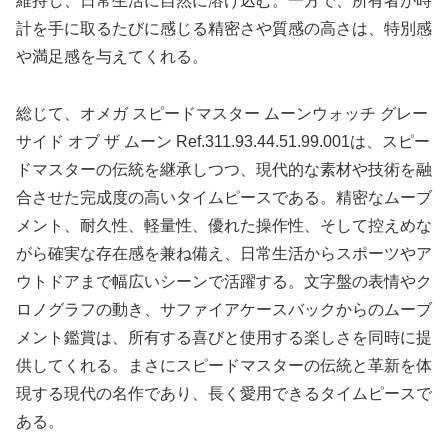
維持し、日常生活に自然に溶け込む。一方で、所有者が時
計を手に取るたびに感じる精密さや質感の高さは、特別感
や満足感を与えてくれる。
総じて、オメガ スピードマスター ムーンウォッチ グレー
サイド オブ ザ ムーン Ref.311.93.44.51.99.001は、スピー
ドマスターの伝統を継承しつつ、現代的な素材や技術を融
合させた完成度の高いタイムピースである。精密なムーブ
メント、耐久性、軽量性、優れた操作性、そして控えめな
がら確実な存在感を兼ね備え、日常生活からスポーツやア
ウトドアまで幅広いシーンで活躍する。文字盤の表情やク
ロノグラフの動き、サファイアケースバックからのムーブ
メント鑑賞は、所有する喜びと使用する楽しさを同時に提
供してくれる。まさにスピードマスターの伝統と革新を体
現する現代の名作であり、長く愛用できるタイムピースで
ある。