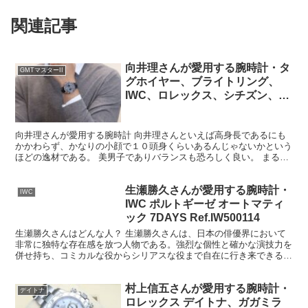
関連記事
向井理さんが愛用する腕時計・タ
GMTマスターII
グホイヤー、ブライトリング、
IWC、ロレックス、シチズン、セ
イコー、カシオ
向井理さんが愛用する腕時計 向井理さんといえば高身長であるにも
かかわらず、かなりの小顔で１０頭身くらいあるんじゃないかという
ほどの逸材である。 美男子でありバランスも恐ろしく良い。 まるで
少女漫画の世界のキャラクターが現実世界に出てきたかの...
生瀬勝久さんが愛用する腕時計・
IWC
IWC ポルトギーゼ オートマティ
ック 7DAYS Ref.IW500114
生瀬勝久さんはどんな人？ 生瀬勝久さんは、日本の俳優界において
非常に独特な存在感を放つ人物である。強烈な個性と確かな演技力を
併せ持ち、コミカルな役からシリアスな役まで自在に行き来できる稀
有な俳優として長年第一線で活躍している。 多くの人が生...
村上信五さんが愛用する腕時計・
デイトナ
ロレックス デイトナ、ガガミラ