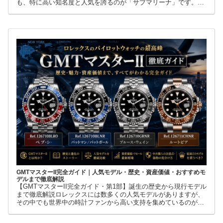
も、特に高い知名度と人気を誇るのが「サブマリーナ」です。高
級腕時計に詳しくない人でも、黒い文字盤、回転ベゼル、力強い
ブレスレット
GMTマスターII完全ガイド｜人気モデル・歴史・資産価値・おすすめモ
デルまで徹底解説
【GMTマスターII完全ガイド・第1部】誕生の歴史から現行モデル
まで徹底解説ロレックスには数多くの人気モデルがありますが、
その中でも世界中の時計ファンから高い支持を集めているのが
GMTマスターIIです。赤青ベゼルの「ペプシ」、黒青ベゼルの