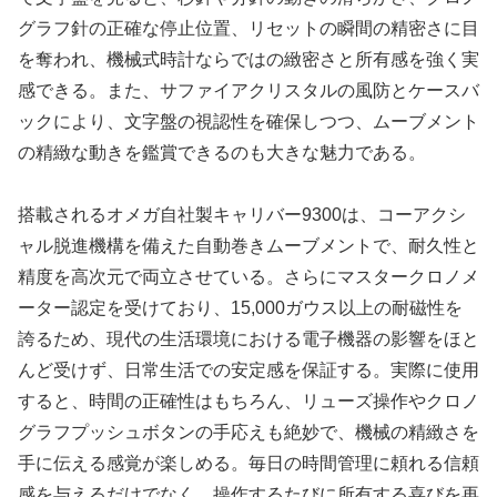
グラフ針の正確な停止位置、リセットの瞬間の精密さに目
を奪われ、機械式時計ならではの緻密さと所有感を強く実
感できる。また、サファイアクリスタルの風防とケースバ
ックにより、文字盤の視認性を確保しつつ、ムーブメント
の精緻な動きを鑑賞できるのも大きな魅力である。
搭載されるオメガ自社製キャリバー9300は、コーアクシ
ャル脱進機構を備えた自動巻きムーブメントで、耐久性と
精度を高次元で両立させている。さらにマスタークロノメ
ーター認定を受けており、15,000ガウス以上の耐磁性を
誇るため、現代の生活環境における電子機器の影響をほと
んど受けず、日常生活での安定感を保証する。実際に使用
すると、時間の正確性はもちろん、リューズ操作やクロノ
グラフプッシュボタンの手応えも絶妙で、機械の精緻さを
手に伝える感覚が楽しめる。毎日の時間管理に頼れる信頼
感を与えるだけでなく、操作するたびに所有する喜びを再