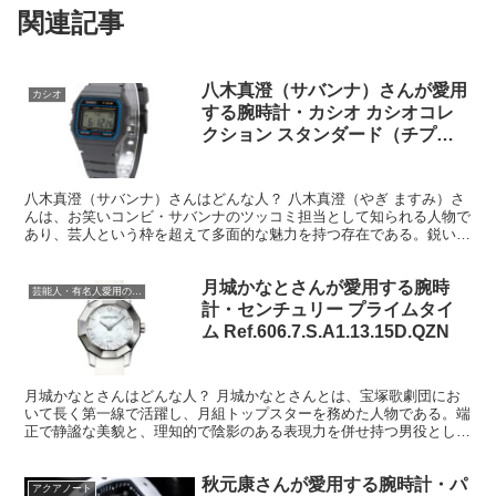
ィエ
関連記事
八木真澄（サバンナ）さんが愛用
カシオ
する腕時計・カシオ カシオコレ
クション スタンダード（チプカ
シ） Ref.F-91W-1JH
八木真澄（サバンナ）さんはどんな人？ 八木真澄（やぎ ますみ）さ
んは、お笑いコンビ・サバンナのツッコミ担当として知られる人物で
あり、芸人という枠を超えて多面的な魅力を持つ存在である。鋭いツ
ッコミと知的な言葉選びで笑いを生み出す一方、その内面...
月城かなとさんが愛用する腕時
芸能人・有名人愛用の腕時計
計・センチュリー プライムタイ
ム Ref.606.7.S.A1.13.15D.QZN
月城かなとさんはどんな人？ 月城かなとさんとは、宝塚歌劇団にお