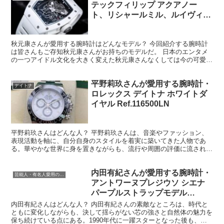
いて長く第一線で活躍し、月組トップスターを務めた人物である。端
正で静謐な美貌と、理知的で陰影のある表現力を併せ持つ男役とし
て、多くの観客を魅了してきた存在である。 月城さんの最大...
秋元康さんが愛用する腕時計・パ
アクアノート
テックフィリップ アクアノー
ト、リシャールミル、ルイヴィト
ン タンブール
秋元康さんが愛用する腕時計はどんなモデル？ 今回紹介する腕時計
は皆さんもご存知秋元康さんがお持ちのモデルだ。 日本のエンタメ
の一つアイドル文化を大きく変えた秋元康さんなくしては今の可愛い
アイドルをテレビやSNSで拝めることはなかったことだろ...
平野莉玖さんが愛用する腕時計・
デイトナ
ロレックス デイトナ ホワイトダ
イヤル Ref.116500LN
平野莉玖さんはどんな人？ 平野莉玖さんは、音楽やファッション、
表現活動を軸に、自分自身のスタイルを着実に築いてきた人物であ
る。華やかな世界に身を置きながらも、流行や周囲の評価に流されす
ぎることなく、自分の感覚を大切にしている点が大きな特徴だ...
内田有紀さんが愛用する腕時計・
芸能人・有名人愛用の腕時計
アントワーヌプレジウソ シエナ