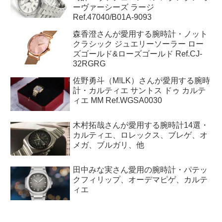
過去30日で最も読まれている記事トップ５
リリー（見取り図）さんが愛用する腕
時計・ヴァシュロンコンスタンタン オ
ーヴァーシーズ ラージ
Ref.47040/B01A-9093
森香澄さんが愛用する腕時計・ノット
クラシック ジュエリーソーラー ロー
ズゴールド&ローズゴールド Ref.CJ-
32RGRG
佐野勇斗（M!LK）さんが愛用する腕時
計・カルティエ サントス ドゥ カルテ
ィエ MM Ref.WGSA0030
木村拓哉さんが愛用する腕時計14選・
カルティエ、ロレックス、ブレゲ、オ
メガ、ブルガリ、他
田中みな実さん愛用の腕時計・パテッ
クフィリップ、オーデマピゲ、カルテ