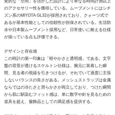
覚的な「空間」を活かした設計により単なる時間計測以上
のアクセサリー性を獲得している。ムーブメントにはシチ
ズン系のMIYOTA GL32が採用されており、クォーツ式で
あるが基本性能としての信頼性が担保されている。生活防
水や日本製ムーブメント採用など、日常使いに耐える仕様
が揃っている点も評価できる。
デザインと存在感
この時計の第一印象は「軽やかさと透明感」である。文字
盤の背景が透けるスケルトン仕様は、腕元に装着した瞬
間、見る者の視線を引きつけるが、それでいて過度に主張
しないバランスの良さがある。メッシュストラップは金属
ならではの冷たさと滑らかさが両立しており、つけた瞬間
から肌に馴染むフィット感は、単に数字や針を見るための
道具を超え、服飾品としての満足感を提供する。