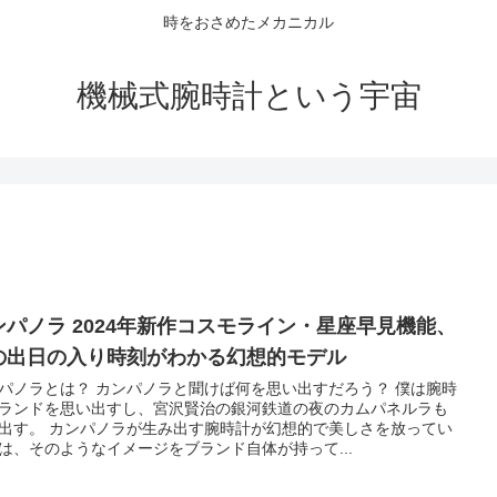
時をおさめたメカニカル
機械式腕時計という宇宙
ンパノラ 2024年新作コスモライン・星座早見機能、
の出日の入り時刻がわかる幻想的モデル
パノラとは？ カンパノラと聞けば何を思い出すだろう？ 僕は腕時
ランドを思い出すし、宮沢賢治の銀河鉄道の夜のカムパネルラも
出す。 カンパノラが生み出す腕時計が幻想的で美しさを放ってい
は、そのようなイメージをブランド自体が持って...