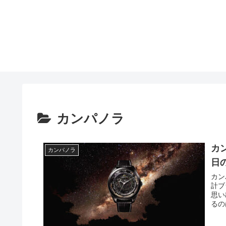
カンパノラ
カ
カンパノラ
日
カン
計ブ
思い
るの