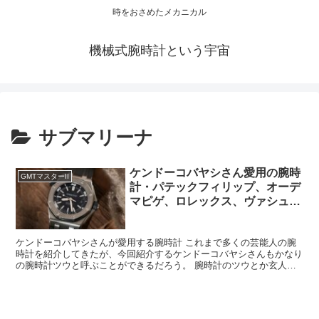
時をおさめたメカニカル
機械式腕時計という宇宙
サブマリーナ
ケンドーコバヤシさん愛用の腕時
GMTマスターII
計・パテックフィリップ、オーデ
マピゲ、ロレックス、ヴァシュロ
ンコンスタンタン、IWC、ジャガ
ールクルト、他
ケンドーコバヤシさんが愛用する腕時計 これまで多くの芸能人の腕
時計を紹介してきたが、今回紹介するケンドーコバヤシさんもかなり
の腕時計ツウと呼ぶことができるだろう。 腕時計のツウとか玄人と
いっても色々と種類があると言える。 世界三大時計ブラン...