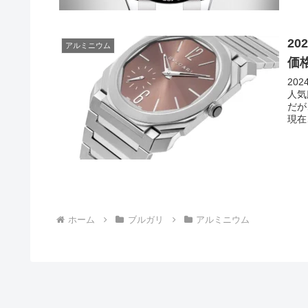
2
アルミニウム
価格
20
人気
だが
現在
ホーム
ブルガリ
アルミニウム