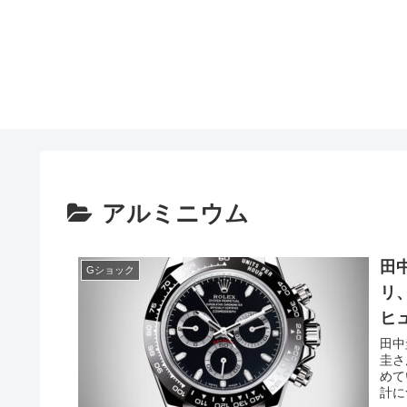
アルミニウム
田
Gショック
リ
ヒ
田中
圭さ
めて
計に