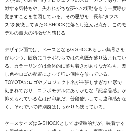
タが掲げる若者向けプロジェクトのスローガンであり、挑
戦する気持ちや、失われがちな夢への衝動をもう一度呼び
覚ますことを意図している。その思想を、長年“タフネ
ス”を象徴してきたG-SHOCKに落とし込んだ点が、このモ
デルの最大の特徴だと感じる。
デザイン面では、ベースとなるG-SHOCKらしい無骨さを
保ちつつ、随所にコラボならではの意匠が盛り込まれてい
る。カラーリングは全体的に落ち着きがありながらも、差
し色やロゴの配置によって強い個性を放っている。
TOYOTAのロゴやプロジェクト名が主張しすぎない形で
刻まれており、コラボモデルにありがちな「記念品感」が
抑えられている点は好印象だ。普段使いしても違和感がな
く、それでいて特別感はしっかりと残っている。
ケースサイズはG-SHOCKとしては標準的だが、装着する