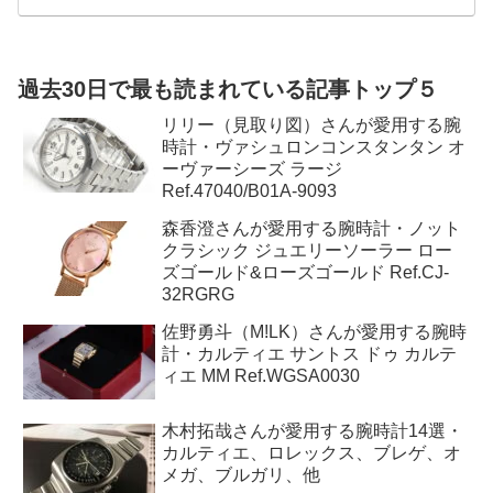
高級時計のおすすめ販売店3選｜新品・中古・並行輸入で信頼できる人
気ショップを比較
高級時計を安心して買えるおすすめ販売店3選｜新品・中古・保
証・品ぞろえを比較 ロレックス、オメガ、ブライトリング、タ
グ・ホイヤー、ウブロ、IWC、パネライ、カルティエ、グランド
セイコーなど、高級時計には数多くのブランドとモデルがありま
す。
過去30日で最も読まれている記事トップ５
リリー（見取り図）さんが愛用する腕
時計・ヴァシュロンコンスタンタン オ
ーヴァーシーズ ラージ
Ref.47040/B01A-9093
森香澄さんが愛用する腕時計・ノット
クラシック ジュエリーソーラー ロー
ズゴールド&ローズゴールド Ref.CJ-
32RGRG
佐野勇斗（M!LK）さんが愛用する腕時
計・カルティエ サントス ドゥ カルテ
ィエ MM Ref.WGSA0030