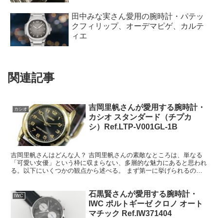
木村拓哉さんが愛用する腕時計14選・
カルティエ、ロレックス、ブレゲ、オ
メガ、ブルガリ、他
田中みな実さん愛用の腕時計・パテッ
クフィリップ、オーデマピゲ、カルテ
ィエ
関連記事
吉岡里帆さんが愛用する腕時計・
カシオ
カシオ スタンダード（チプカ
シ）Ref.LTP-V001GL-1B
吉岡里帆さんはどんな人？ 吉岡里帆さんの素敵なところは、単なる
「可愛い女優」という枠に収まらない、多層的な魅力にあると思われ
る。以下にいくつかの観点から述べる。 まず第一に挙げられるの
は、芯の強さと努力家な姿勢である。吉岡里帆さんは決して最...