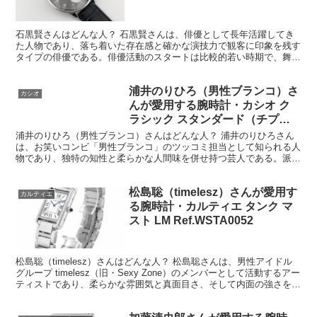
石黒賢さんが愛用する腕時計・
IWC
IWC ポルトギーゼ クロノ オート
マチック Ref.IW371404
石黒賢さんはどんな人？ 石黒賢さんは、俳優として長年活躍してき
た人物であり、落ち着いた存在感と確かな演技力で観客に印象を残す
タイプの俳優である。俳優活動のスタートは比較的若い時期で、舞台
やドラマ、映画と幅広いメディアでキャリアを積み重ねてき...
浦井のりひろ（男性ブランコ）さ
カシオ
んが愛用する腕時計・カシオ ク
ラシック スタンダード（チプカ
シ） Ref.A158WEA-1JF
浦井のりひろ（男性ブランコ）さんはどんな人？ 浦井のりひろさん
は、お笑いコンビ「男性ブランコ」のツッコミ担当として知られる人
物であり、独特の知性と柔らかな人間味を併せ持つ芸人である。派手
に前へ出るタイプではないが、言葉の選び方や間の取り方に...
松島聡（timelesz）さんが愛用す
カルティエ
る腕時計・カルティエ タンク マ
スト LM Ref.WSTA0052