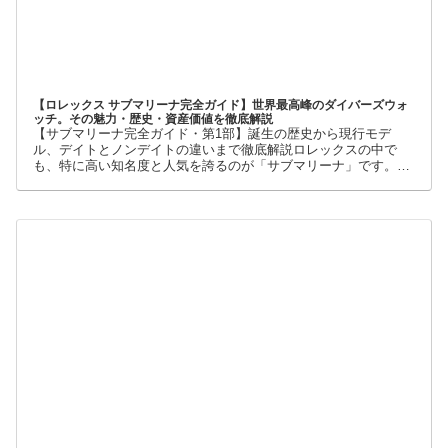
【ロレックス サブマリーナ完全ガイド】世界最高峰のダイバーズウォ
ッチ。その魅力・歴史・資産価値を徹底解説
【サブマリーナ完全ガイド・第1部】誕生の歴史から現行モデ
ル、デイトとノンデイトの違いまで徹底解説ロレックスの中で
も、特に高い知名度と人気を誇るのが「サブマリーナ」です。高
級腕時計に詳しくない人でも、黒い文字盤、回転ベゼル、力強い
ブレスレット