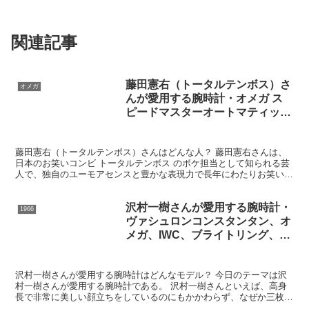
関連記事
藤田憲右（トータルテンボス）さ
オメガ
んが愛用する腕時計・オメガ ス
ピードマスターオートマティック
Ref.3510.50
藤田憲右（トータルテンボス）さんはどんな人？ 藤田憲右さんは、
日本のお笑いコンビ トータルテンボス のボケ担当として知られる芸
人で、独自のユーモアセンスと豊かな表現力で長年にわたりお笑い界
で活躍している人物である。相方の大村朋宏さんとのコン...
沢村一樹さんが愛用する腕時計・
1966
ヴァシュロンコンスタンタン、オ
メガ、IWC、ブライトリング、ゼ
ニス、ジラールペルゴ
沢村一樹さんが愛用する腕時計はどんなモデル？ 今日のテーマは沢
村一樹さんが愛用する腕時計である。 沢村一樹さんといえば、高身
長で非常に美しい顔立ちをしているのにもかかわらず、なぜか三枚目
の役柄が定着しているという素材をちょっと台無しにしてい...