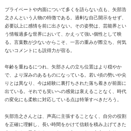
プライベートや内面について多くを語らない点も、矢部浩
之さんという人物の特徴である。過剰な自己開示をせず、
必要以上に感情を前に出さない。その姿勢は、芸能界とい
う情報過多な世界において、かえって強い個性として映
る。言葉数が少ないからこそ、一言の重みが際立ち、何気
ないコメントにも説得力が宿る。
年齢を重ねるにつれ、矢部さんの立ち位置はより穏やか
で、より深みのあるものになっている。若い頃の勢いや尖
りとは異なり、今は経験に裏打ちされた落ち着きが前面に
出ている。それでも笑いへの感覚は衰えることなく、時代
の変化にも柔軟に対応している点は特筆すべきだろう。
矢部浩之さんとは、声高に主張することなく、自分の役割
を正確に理解し、長い時間をかけて信頼を積み上げてきた