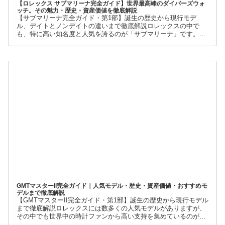
【ロレックス サブマリーナ完全ガイド】世界最高峰のダイバーズウォ
ッチ。その魅力・歴史・資産価値を徹底解説
【サブマリーナ完全ガイド・第1部】誕生の歴史から現行モデ
ル、デイトとノンデイトの違いまで徹底解説ロレックスの中で
も、特に高い知名度と人気を誇るのが「サブマリーナ」です。高
級腕時計に詳しくない人でも、黒い文字盤、回転ベゼル、力強い
ブレスレット
GMTマスターII完全ガイド｜人気モデル・歴史・資産価値・おすすめモ
デルまで徹底解説
【GMTマスターII完全ガイド・第1部】誕生の歴史から現行モデル
まで徹底解説ロレックスには数多くの人気モデルがありますが、
その中でも世界中の時計ファンから高い支持を集めているのが
GMTマスターIIです。赤青ベゼルの「ペプシ」、黒青ベゼルの