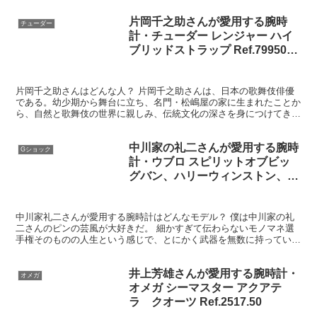
片岡千之助さんが愛用する腕時
チューダー
計・チューダー レンジャー ハイ
ブリッドストラップ Ref.79950-
0002
片岡千之助さんはどんな人？ 片岡千之助さんは、日本の歌舞伎俳優
である。幼少期から舞台に立ち、名門・松嶋屋の家に生まれたことか
ら、自然と歌舞伎の世界に親しみ、伝統文化の深さを身につけてき
た。父は片岡孝太郎、祖父は人間国宝・十五代目片岡仁左衛門...
中川家の礼二さんが愛用する腕時
Gショック
計・ウブロ スピリットオブビッ
グバン、ハリーウィンストン、カ
シオ Gショック
中川家礼二さんが愛用する腕時計はどんなモデル？ 僕は中川家の礼
二さんのピンの芸風が大好きだ。 細かすぎて伝わらないモノマネ選
手権そのものの人生という感じで、とにかく武器を無数に持っている
感じが好きなのだ。 もちろん武器というのはお持ちねネタ...
井上芳雄さんが愛用する腕時計・
オメガ
オメガ シーマスター アクアテ
ラ クオーツ Ref.2517.50