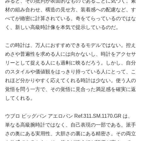
みると、その批判が表面的なものであることに気づく。素
材の組み合わせ、構造の見せ方、装着感への配慮など、す
べてが緻密に計算されている。奇をてらっているのではな
く、新しい高級時計像を本気で提示しているのだ。
この時計は、万人におすすめできるモデルではない。控え
めさや普遍性を求める人には向かないし、時計をアクセサ
リーとして捉える人にも過剰に映るだろう。しかし、自分
のスタイルや価値観をはっきり持っている人にとって、こ
れほど分かりやすく応えてくれる時計は少ない。使う人の
覚悟を問う一方で、その覚悟に見合った満足感を確実に返
してくれる。
ウブロ ビッグバン アエロバン Ref.311.SM.1170.GR は、
単なる高級腕時計ではなく、自己表現の一部である。派手
さの奥にある実用性、大胆さの裏にある精密さ。その両立