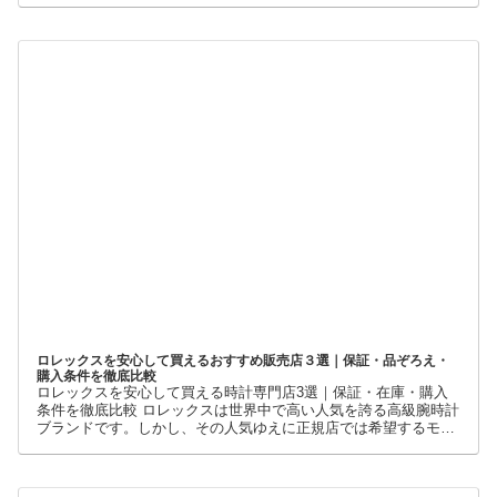
ロレックスを安心して買えるおすすめ販売店３選｜保証・品ぞろえ・
購入条件を徹底比較
ロレックスを安心して買える時計専門店3選｜保証・在庫・購入
条件を徹底比較 ロレックスは世界中で高い人気を誇る高級腕時計
ブランドです。しかし、その人気ゆえに正規店では希望するモデ
ルを購入できないケースも少なくありません。 そこで多くの方が
利用しているのが、新品・中古・並行輸入品を取り扱う時計専門
店です。