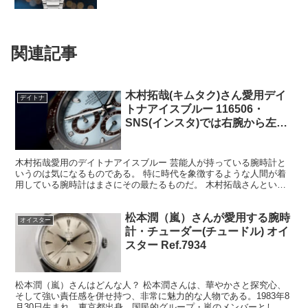
関連記事
木村拓哉(キムタク)さん愛用デイ
デイトナ
トナアイスブルー 116506・
SNS(インスタ)では右腕から左腕
へ
木村拓哉愛用のデイトナアイスブルー 芸能人が持っている腕時計と
いうのは気になるものである。 特に時代を象徴するような人間が着
用している腕時計はまさにその最たるものだ。 木村拓哉さんといえ
ば平成を代表する人間であり、平成の元号を木村に変えても...
松本潤（嵐）さんが愛用する腕時
オイスター
計・チューダー(チュードル) オイ
スター Ref.7934
松本潤（嵐）さんはどんな人？ 松本潤さんは、華やかさと探究心、
そして強い責任感を併せ持つ、非常に魅力的な人物である。1983年8
月30日生まれ、東京都出身。国民的グループ・嵐のメンバーとして