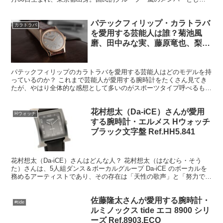
長年第一線で活躍し続けてきたが、その歩みは常に挑戦...
パテックフィリップ・カラトラバ
カラトラバ
を愛用する芸能人は誰？菊池風
磨、田中みな実、藤原竜也、梨
花、櫻井翔、ハライチ、他
パテックフィリップのカラトラバを愛用する芸能人はどのモデルを持
っているのか？ これまで芸能人が愛用する腕時計をたくさん見てき
たが、やはり全体的な感想として多いのがスポーツタイプ呼べるもの
で、ラグスポなんていう言い方をするモデルが多いかもしれ...
花村想太（Da-iCE）さんが愛用
Hウォッチ
する腕時計・エルメス Hウォッチ
ブラック文字盤 Ref.HH5.841
花村想太（Da-iCE）さんはどんな人？ 花村想太（はなむら・そう
た）さんは、5人組ダンス＆ボーカルグループ Da-iCE のボーカルを
務めるアーティストであり、その存在は「天性の歌声」と「努力で積
み上げた表現力」が同居する稀有なタイプだと...
佐藤隆太さんが愛用する腕時計・
#tide
ルミノックス tide エコ 8900 シリ
ーズ Ref.8903.ECO