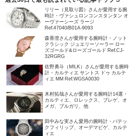
リリー（見取り図）さんが愛用する腕
時計・ヴァシュロンコンスタンタン オ
ーヴァーシーズ ラージ
Ref.47040/B01A-9093
森香澄さんが愛用する腕時計・ノット
クラシック ジュエリーソーラー ロー
ズゴールド&ローズゴールド Ref.CJ-
32RGRG
佐野勇斗（M!LK）さんが愛用する腕時
計・カルティエ サントス ドゥ カルテ
ィエ MM Ref.WGSA0030
木村拓哉さんが愛用する腕時計14選・
カルティエ、ロレックス、ブレゲ、オ
メガ、ブルガリ、他
田中みな実さん愛用の腕時計・パテッ
クフィリップ、オーデマピゲ、カルテ
ィエ