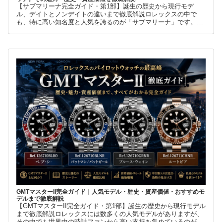
【サブマリーナ完全ガイド・第1部】誕生の歴史から現行モデ
ル、デイトとノンデイトの違いまで徹底解説ロレックスの中で
も、特に高い知名度と人気を誇るのが「サブマリーナ」です。高
級腕時計に詳しくない人でも、黒い文字盤、回転ベゼル、力強い
ブレスレット
GMTマスターII完全ガイド｜人気モデル・歴史・資産価値・おすすめモ
デルまで徹底解説
【GMTマスターII完全ガイド・第1部】誕生の歴史から現行モデル
まで徹底解説ロレックスには数多くの人気モデルがありますが、
その中でも世界中の時計ファンから高い支持を集めているのが