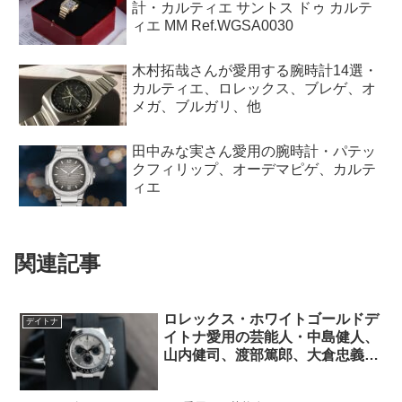
計・カルティエ サントス ドゥ カルテ
ィエ MM Ref.WGSA0030
木村拓哉さんが愛用する腕時計14選・
カルティエ、ロレックス、ブレゲ、オ
メガ、ブルガリ、他
田中みな実さん愛用の腕時計・パテッ
クフィリップ、オーデマピゲ、カルテ
ィエ
関連記事
ロレックス・ホワイトゴールドデ
デイトナ
イトナ愛用の芸能人・中島健人、
山内健司、渡部篤郎、大倉忠義、
矢部浩之、加藤茶、土田晃之