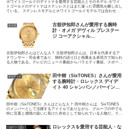
ホワイトゴールドのデイトナを愛用する芸能人とそのモデル ホワイ
トゴールドのデイトナはステンレスとはまた違った雰囲気を醸し出し
ている。 ステンレスモデルとホワイトゴールドモデルでは合わせら
れる文字盤なども大きく違い、文字盤を見るだけでどっちが...
古舘伊知郎さんが愛用する腕時
オメガ
計・オメガ デヴィル プレステー
ジ コーアクシャル
Ref.424.50.37.20.08.001
古舘伊知郎さんはどんな人？ 古舘伊知郎さんは、日本を代表するア
ナウンサー・司会者であり、独特の語り口と熱量ある表現力で知られ
る人物である。テレビのニュース番組からバラエティ番組、スポーツ
中継まで幅広く活動し、そのどの場面でも視聴者の注意を引...
田中樹（SixTONES）さんが愛用
デイデイト
する腕時計・ロレックス デイデ
イト 40 シャンパン／バーインデ
ックス文字盤 Ref.228238
田中樹（SixTONES）さんはどんな人？ 田中樹さんは、SixTONES
のメンバーとして活躍するアイドルでありながら、グループの中でも
特に言葉と感情の扱いに長けた存在として知られている人物だ。ラッ
プを担当することが多く、その表現力やリズム...
ロレックスを愛用する芸能人・な
GMTマスター