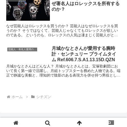
ぜ著名人はロレックスを所有する
のか？
なぜ芸能人はロレックスを買うのか？ 芸能人はなぜロレックスを買
うのか？ そうではなくて、芸能人じゃなくてもロレックスが欲しい
のである。 というのも、ロレックスの人気は凄まじく芸能人がとい
うよりも一般的に売買されている数量がまず多い。 売買や...
月城かなとさんが愛用する腕時
芸能人・有名人愛用の腕時計
計・センチュリー プライムタイ
ム Ref.606.7.S.A1.13.15D.QZN
月城かなとさんはどんな人？ 月城かなとさんとは、宝塚歌劇団にお
いて長く第一線で活躍し、月組トップスターを務めた人物である。端
正で静謐な美貌と、理知的で陰影のある表現力を併せ持つ男役とし
て、多くの観客を魅了してきた存在である。 月城さんの最大...
ホーム
シチズン