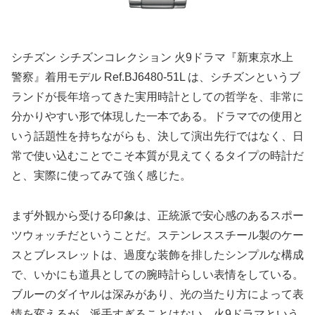
シチズン シチズンコレクション 火9ドラマ『新東京水上
警察』着用モデル Ref.BJ6480-51L は、シチズンというブ
ランドが長年培ってきた実用時計としての哲学を、非常に
分かりやすい形で体現した一本である。ドラマでの使用と
いう話題性を持ちながらも、決して演出先行ではなく、日
常で使い込むことでこそ本質が見えてくるタイプの時計だ
と、実際に使ってみて強く感じた。
まず外観から受ける印象は、正統派で安心感のあるスポー
ツウォッチだということだ。ステンレススチール製のケー
スとブレスレットは、過度な装飾を排したシンプルな構成
で、いかにも道具としての腕時計らしい表情をしている。
ブルーのダイヤルは深みがあり、光の当たり方によって表
情を変えるが、派手すぎることはない。火9ドラマという