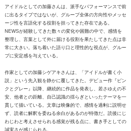
アイドルとしての加藤さんは、派手なパフォーマンスで前
に出るタイプではないが、グループ全体の方向性やメッセ
ージ性を言語化する役割を担ってきた存在である。
NEWSが経験してきた数々の変化や困難の中で、感情を
整理し、言葉として外に届ける役割を果たしてきた点は非
常に大きい。落ち着いた語り口と理性的な視点が、グルー
プに安定感を与えている。
作家としての加藤シゲアキさんは、「アイドルが書く小
説」という先入観を静かに覆してきた。デビュー作『ピン
クとグレー』以降、継続的に作品を発表し、若さゆえの不
安、他者との距離、自己認識の揺らぎといったテーマを一
貫して描いている。文章は映像的で、感情を過剰に説明せ
ず、読者に解釈を委ねる余白があるのが特徴だ。読後にじ
わじわと考えさせられる感覚が残る点に、書き手としての
誠実さが感じられる。