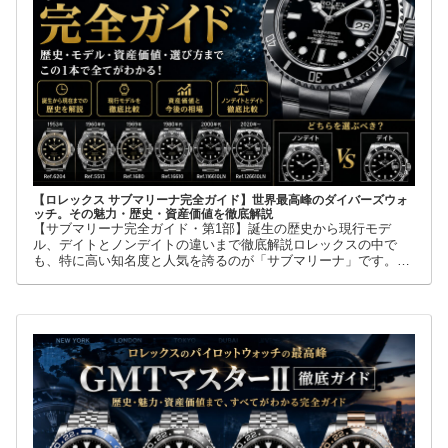
【ロレックス サブマリーナ完全ガイド】世界最高峰のダイバーズウォ
ッチ。その魅力・歴史・資産価値を徹底解説
【サブマリーナ完全ガイド・第1部】誕生の歴史から現行モデ
ル、デイトとノンデイトの違いまで徹底解説ロレックスの中で
も、特に高い知名度と人気を誇るのが「サブマリーナ」です。高
級腕時計に詳しくない人でも、黒い文字盤、回転ベゼル、力強い
ブレスレット