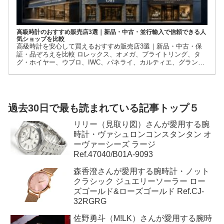
高級時計のおすすめ販売店3選｜新品・中古・並行輸入で信頼できる人
気ショップを比較
高級時計を安心して買えるおすすめ販売店3選｜新品・中古・保
証・品ぞろえを比較 ロレックス、オメガ、ブライトリング、タ
グ・ホイヤー、ウブロ、IWC、パネライ、カルティエ、グランド
セイコーなど、高級時計には数多くのブランドとモデルがありま
す。
過去30日で最も読まれている記事トップ５
リリー（見取り図）さんが愛用する腕
時計・ヴァシュロンコンスタンタン オ
ーヴァーシーズ ラージ
Ref.47040/B01A-9093
森香澄さんが愛用する腕時計・ノット
クラシック ジュエリーソーラー ロー
ズゴールド&ローズゴールド Ref.CJ-
32RGRG
佐野勇斗（M!LK）さんが愛用する腕時