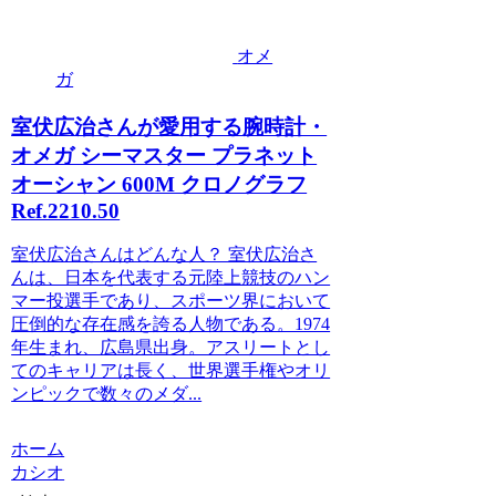
オメ
ガ
室伏広治さんが愛用する腕時計・
オメガ シーマスター プラネット
オーシャン 600M クロノグラフ
Ref.2210.50
室伏広治さんはどんな人？ 室伏広治さ
んは、日本を代表する元陸上競技のハン
マー投選手であり、スポーツ界において
圧倒的な存在感を誇る人物である。1974
年生まれ、広島県出身。アスリートとし
てのキャリアは長く、世界選手権やオリ
ンピックで数々のメダ...
ホーム
カシオ