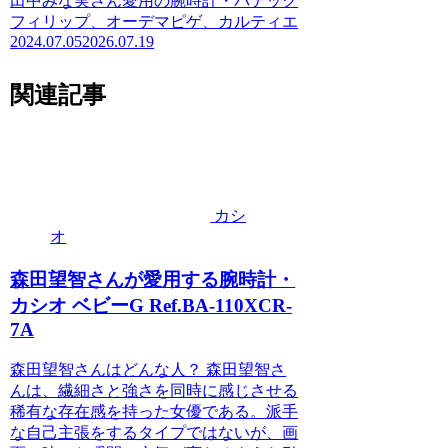
田中みな実さん愛用の腕時計・パテック
フィリップ、オーデマピゲ、カルティエ
2024.07.05
2026.07.19
関連記事
カシ
オ
森田望智さんが愛用する腕時計・
カシオ ベビーG Ref.BA-110XCR-
7A
森田望智さんはどんな人？ 森田望智さ
んは、繊細さと強さを同時に感じさせる
稀有な存在感を持った女優である。派手
な自己主張をするタイプではないが、画