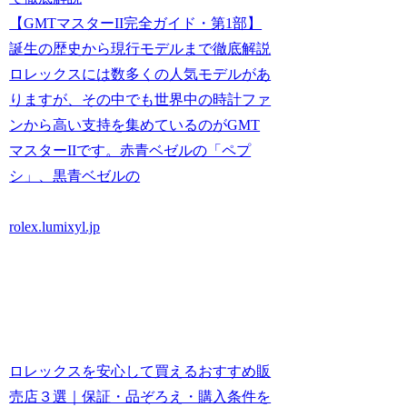
【GMTマスターII完全ガイド・第1部】
誕生の歴史から現行モデルまで徹底解説
ロレックスには数多くの人気モデルがあ
りますが、その中でも世界中の時計ファ
ンから高い支持を集めているのがGMT
マスターIIです。赤青ベゼルの「ペプ
シ」、黒青ベゼルの
rolex.lumixyl.jp
ロレックスを安心して買えるおすすめ販
売店３選｜保証・品ぞろえ・購入条件を