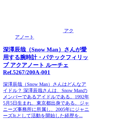
アク
アノート
深澤辰哉（Snow Man）さんが愛
用する腕時計・パテックフィリッ
プ アクアノート ルーチェ
Ref.5267/200A-001
深澤辰哉（Snow Man）さんはどんなア
イドル？ 深澤辰哉さんは、Snow Manの
メンバーであるアイドルである。1992年
5月5日生まれ、東京都出身である。ジャ
ニーズ事務所に所属し、2005年にジャニ
ーズJr.として活動を開始した経歴を...