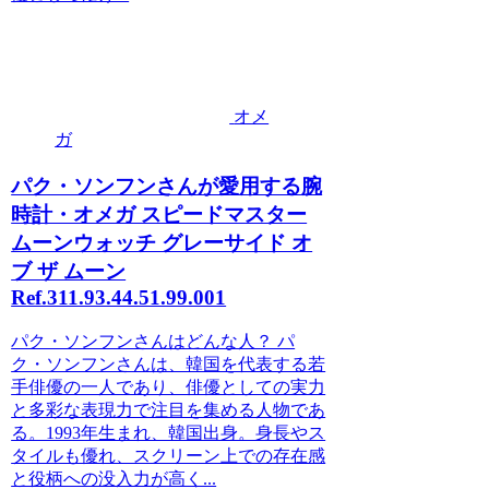
オメ
ガ
パク・ソンフンさんが愛用する腕
時計・オメガ スピードマスター
ムーンウォッチ グレーサイド オ
ブ ザ ムーン
Ref.311.93.44.51.99.001
パク・ソンフンさんはどんな人？ パ
ク・ソンフンさんは、韓国を代表する若
手俳優の一人であり、俳優としての実力
と多彩な表現力で注目を集める人物であ
る。1993年生まれ、韓国出身。身長やス
タイルも優れ、スクリーン上での存在感
と役柄への没入力が高く...