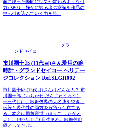
面に映った瞬間に空気が変わるような引
力があり、静かに観る者の意識を作品の
中へ引き込んでいく力を持...
グラ
ンドセイコー
市川團十郎 (13代目)さん愛用の腕
時計・グランドセイコー ヘリテー
ジコレクション Ref.SLGH002
市川團十郎 (13代目)さんはどんな人？ 市
川團十郎（いちかわ だんじゅうろう）
十三代目は、歌舞伎界の大名跡を継ぎ、
伝統と現代性の両方を背負う存在であ
る。本名は堀越寶世（ほりこし たかと
よ）。1977年12月6日生まれ。歌舞伎俳
優としてだけ...