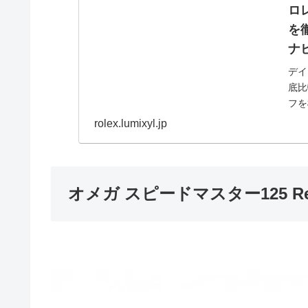
ロ
を
ナ
デイ
底比
フを
スモ
ビッ
rolex.lumixyl.jp
オメガ スピードマスター125 Ref.