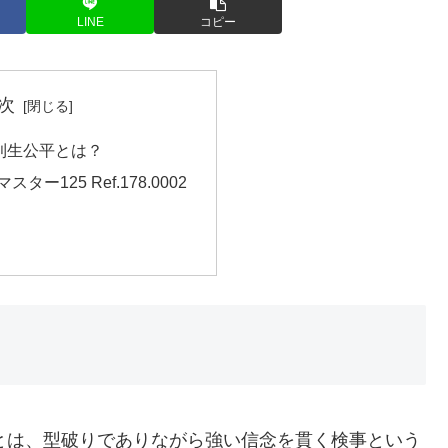
LINE
コピー
次
利生公平とは？
ター125 Ref.178.0002
）とは、型破りでありながら強い信念を貫く検事という