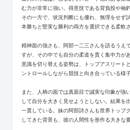
む力が非常に強い。得意技である背負投や袖
その一方で、状況判断にも優れ、無理をせず
本勝ちと堅実な勝利の両方を選択できる柔軟
精神面の強さも、阿部一二三さんを語るうえ
すが、その中でも自分の柔道を貫く集中力が
意識を切り替える姿勢は、トップアスリート
ントロールしながら競技と向き合っている様
また、人柄の面では真面目で誠実な印象が強
して自分を大きく見せようとしない。結果を
一貫している。妹の阿部詩さんも世界トップ
してきた背景も、彼の人間性を形作る大きな