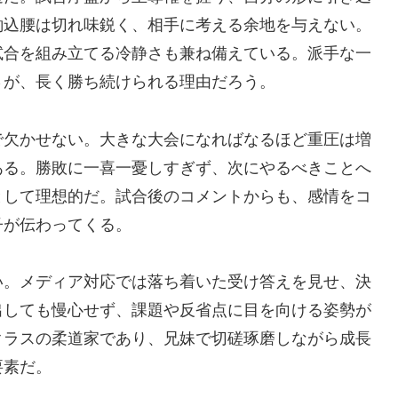
釣込腰は切れ味鋭く、相手に考える余地を与えない。
試合を組み立てる冷静さも兼ね備えている。派手な一
さが、長く勝ち続けられる理由だろう。
で欠かせない。大きな大会になればなるほど重圧は増
ある。勝敗に一喜一憂しすぎず、次にやるべきことへ
として理想的だ。試合後のコメントからも、感情をコ
子が伝わってくる。
い。メディア対応では落ち着いた受け答えを見せ、決
出しても慢心せず、課題や反省点に目を向ける姿勢が
クラスの柔道家であり、兄妹で切磋琢磨しながら成長
要素だ。