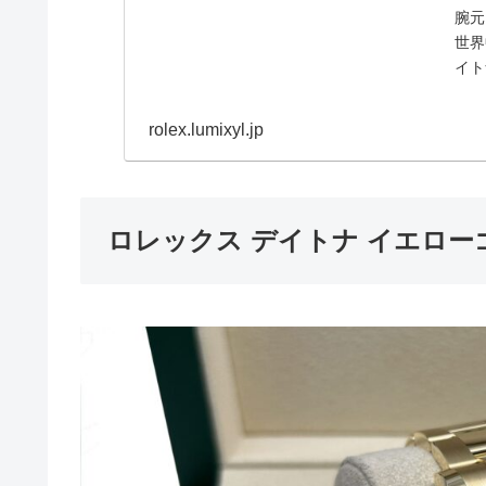
腕元
世界
イト
底解
頂点
rolex.lumixyl.jp
ロレックス デイトナ イエローゴール