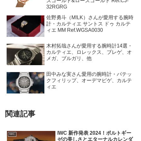
ズゴールド&ローズゴールド Ref.CJ-
32RGRG
佐野勇斗（M!LK）さんが愛用する腕時
計・カルティエ サントス ドゥ カルテ
ィエ MM Ref.WGSA0030
木村拓哉さんが愛用する腕時計14選・
カルティエ、ロレックス、ブレゲ、オ
メガ、ブルガリ、他
田中みな実さん愛用の腕時計・パテッ
クフィリップ、オーデマピゲ、カルテ
ィエ
関連記事
IWC 新作発表 2024！ポルトギー
IWC
ゼの美しさとエターナルカレンダ