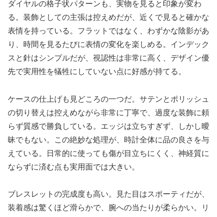
ダイヤルの格子状パターンも、実物を見ると印象が変わ
る。装飾としての主張は控えめだが、近くで見ると確かな
表情を持っている。フラットではなく、わずかな陰影があ
り、時間を見るたびに表情の変化を楽しめる。インデック
スと針はシンプルだが、視認性は非常に高く、デザイン優
先で実用性を犠牲にしていない点に好感が持てる。
ケースの仕上げも見どころの一つだ。サテンとポリッシュ
の切り替えは控えめながら非常に丁寧で、過度な装飾に頼
らず質感で勝負している。エッジは立ちすぎず、しかし曖
昧でもない。この絶妙な処理が、時計全体に品の良さを与
えている。日常的に使っても傷が目立ちにくく、神経質に
ならずに済む点も実用面では大きい。
ブレスレットの完成度も高い。見た目はスポーティだが、
装着感は驚くほど滑らかで、腕への当たりが柔らかい。リ