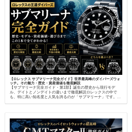
【ロレックス サブマリーナ完全ガイド】世界最高峰のダイバーズウォ
ッチ。その魅力・歴史・資産価値を徹底解説
【サブマリーナ完全ガイド・第1部】誕生の歴史から現行モデ
ル、デイトとノンデイトの違いまで徹底解説ロレックスの中で
も、特に高い知名度と人気を誇るのが「サブマリーナ」です。高
級腕時計に詳しくない人でも、黒い文字盤、回転ベゼル、力強い
ブレスレット