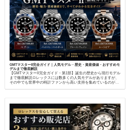
GMTマスターII完全ガイド｜人気モデル・歴史・資産価値・おすすめモ
デルまで徹底解説
【GMTマスターII完全ガイド・第1部】誕生の歴史から現行モデル
まで徹底解説ロレックスには数多くの人気モデルがありますが、
その中でも世界中の時計ファンから高い支持を集めているのが
GMTマスターIIです。赤青ベゼルの「ペプシ」、黒青ベゼルの