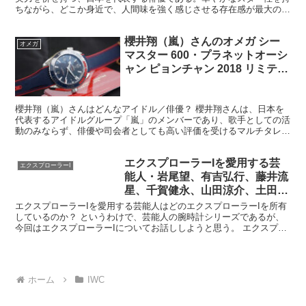
ちながら、どこか身近で、人間味を強く感じさせる存在感が最大の魅
力だ。 彼の演技の特徴は、感情を大きく誇張するのではな...
櫻井翔（嵐）さんのオメガ シー
オメガ
マスター 600・プラネットオーシ
ャン ピョンチャン 2018 リミテッ
ド Ref.522.32.44.21.03.001
櫻井翔（嵐）さんはどんなアイドル／俳優？ 櫻井翔さんは、日本を
代表するアイドルグループ「嵐」のメンバーであり、歌手としての活
動のみならず、俳優や司会者としても高い評価を受けるマルチタレン
トである。嵐としてのステージでは、リーダーシップやチー...
エクスプローラーIを愛用する芸
エクスプローラーI
能人・岩尾望、有吉弘行、藤井流
星、千賀健永、山田涼介、土田晃
之、遠藤章造、他
エクスプローラーIを愛用する芸能人はどのエクスプローラーIを所有
しているのか？ というわけで、芸能人の腕時計シリーズであるが、
今回はエクスプローラーIについてお話ししようと思う。 エクスプロ
ーラーIに関して少々不思議なことがある。 完全に僕...
ホーム
IWC