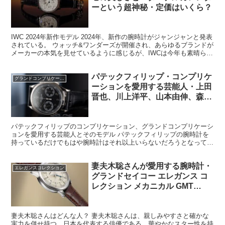
ーという超神秘・定価はいくら？
IWC 2024年新作モデル 2024年、新作の腕時計がジャンジャンと発表
されている。 ウォッチ&ワンダーズが開催され、あらゆるブランドが
メーカーの本気を見せているように感じるが、IWCは今年も素晴らし
く美しいポルトギーゼを10数作品ほど発...
パテックフィリップ・コンプリケ
グランドコンプリケーション
ーションを愛用する芸能人・上田
晋也、川上洋平、山本由伸、森進
一、ローランド、前澤友作、
HIKAKIN
パテックフィリップのコンプリケーション、グランドコンプリケーシ
ョンを愛用する芸能人とそのモデル パテックフィリップの腕時計を
持っているだけでもはや腕時計はそれ以上いらないだろうとなっても
おかしくないほどの地位と名声を持つのが同ブランドである...
妻夫木聡さんが愛用する腕時計・
エレガンスコレクション
グランドセイコー エレガンス コ
レクション メカニカル GMT
Ref.SBGM221
妻夫木聡さんはどんな人？ 妻夫木聡さんは、親しみやすさと確かな
実力を併せ持つ、日本を代表する俳優である。華やかなスター性を持