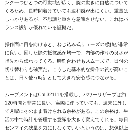
ンク一つひとつの可動域が広く、腕の動きに自然について
くるため、長時間着けていても違和感が出にくい。重量は
しっかりあるが、不思議と重さを意識させない。これはバ
ランス設計が優れている証拠だ。
操作面に目を向けると、ねじ込み式リューズの感触が非常
に良い。回した際の抵抗感が均一で、内部の作りの良さが
指先から伝わってくる。時刻合わせもスムーズで、日付の
切り替わりも確実だ。こうした基本的な操作の質が高いこ
とは、日々使う時計として大きな安心感につながる。
ムーブメントはCal.32111を搭載し、パワーリザーブは約
120時間と非常に長い。実際に使っていても、週末に外し
て月曜にそのまま着けられる余裕がある。この余裕は、生
活の中で時計を管理する意識を大きく変えてくれる。毎日
ゼンマイの残量を気にしなくていいというのは、想像以上