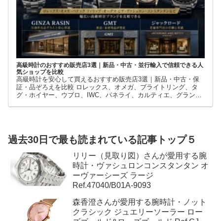
高級時計のおすすめ販売店3選｜新品・中古・並行輸入で信頼できる人
気ショップを比較
高級時計を安心して買えるおすすめ販売店3選｜新品・中古・保
証・品ぞろえを比較 ロレックス、オメガ、ブライトリング、タ
グ・ホイヤー、ウブロ、IWC、パネライ、カルティエ、グランド
セイコーなど、高級時計には数多くのブランドとモデルがありま
す。
過去30日で最も読まれている記事トップ５
リリー（見取り図）さんが愛用する腕
時計・ヴァシュロンコンスタンタン オ
ーヴァーシーズ ラージ
Ref.47040/B01A-9093
森香澄さんが愛用する腕時計・ノット
クラシック ジュエリーソーラー ロー