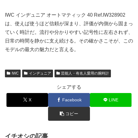
IWC インヂュニア オートマティック 40 Ref.IW328902
は、使えば使うほど信頼が深まり、評価が内側から固まっ
ていく時計だ。流行や分かりやすい記号性に左右されず、
日常の時間を静かに支え続ける。その確かさこそが、この
モデルの最大の魅力だと言える。
IWC
インヂュニア
芸能人・有名人愛用の腕時計
シェアする
X
Facebook
LINE
コピー
イチオシの記事