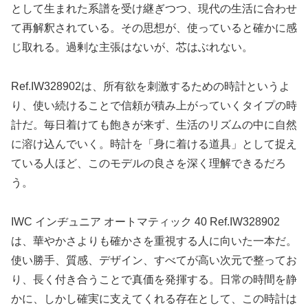
として生まれた系譜を受け継ぎつつ、現代の生活に合わせ
て再解釈されている。その思想が、使っていると確かに感
じ取れる。過剰な主張はないが、芯はぶれない。
Ref.IW328902は、所有欲を刺激するための時計というよ
り、使い続けることで信頼が積み上がっていくタイプの時
計だ。毎日着けても飽きが来ず、生活のリズムの中に自然
に溶け込んでいく。時計を「身に着ける道具」として捉え
ている人ほど、このモデルの良さを深く理解できるだろ
う。
IWC インヂュニア オートマティック 40 Ref.IW328902
は、華やかさよりも確かさを重視する人に向いた一本だ。
使い勝手、質感、デザイン、すべてが高い次元で整ってお
り、長く付き合うことで真価を発揮する。日常の時間を静
かに、しかし確実に支えてくれる存在として、この時計は