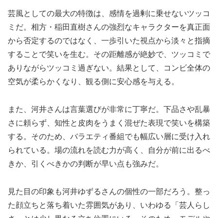
芸風としての最大の特徴は、感情を過剰に乗せないツッコ
ミだ。相方・稲田直樹さんの強烈なキャラクターを真正面
から否定するのではなく、一歩引いた視点から淡々と指摘
することで笑いを生む。その距離感が絶妙で、ツッコミで
ありながらツッコミ過ぎない。結果として、コンビ全体の
空気が柔らかくなり、観る側に安心感を与える。
また、河井さんは言葉選びが非常に丁寧だ。下品さや乱暴
さに頼らず、知性と皮肉をうまく混ぜた表現で笑いを構築
する。そのため、バラエティ番組でも幅広い層に受け入れ
られている。場の流れを読む力が高く、自分が前に出るべ
きか、引くべきかの判断が早い点も強みだ。
見た目の印象も河井ゆずるさんの個性の一部だろう。整っ
た顔立ちと落ち着いた雰囲気があり、いわゆる「芸人らし