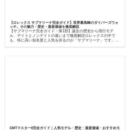
【ロレックス サブマリーナ完全ガイド】世界最高峰のダイバーズウォ
ッチ。その魅力・歴史・資産価値を徹底解説
【サブマリーナ完全ガイド・第1部】誕生の歴史から現行モデ
ル、デイトとノンデイトの違いまで徹底解説ロレックスの中で
も、特に高い知名度と人気を誇るのが「サブマリーナ」です。高
級腕時計に詳しくない人でも、黒い文字盤、回転ベゼル、力強い
ブレスレット