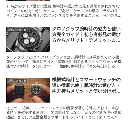
「腕時計のサイズの選び方完全ガ
腕時計あれこれ
イド｜ケース径・厚み・腕周りで
失敗しない」
1. 時計のサイズ選びは重要 腕時計を選ぶ際に最も見落とされがちな
ポイントのひとつが「サイズ」であり、ケース径や厚み、ラグの長
さ、さらには腕周りとのバランスまでを考慮することが、時計の見た
目や装着感、さらにはその時計が持つ雰囲気全体に大きく...
クロノグラフ腕時計の魅力と使い
腕時計あれこれ
方完全ガイド｜初心者必見の選び
方からメリット・デメリットまで
徹底解説
クロノグラフとは？ クロノグラフとは、腕時計に搭載されている機
能のひとつで、簡単に言うと「時間を計測できるストップウォッチ機
能付きの時計」を指します。 一般的な腕時計が「今の時刻を知る」
ことを目的としているのに対し、クロノグラフは「ある動作...
機械式時計とスマートウォッチの
腕時計あれこれ
違い徹底比較｜腕時計の選び方・
両方持ちメリットと使い分けポイ
ント