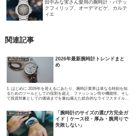
カルティエ、ロレックス、ブレゲ、オ
メガ、ブルガリ、他
田中みな実さん愛用の腕時計・パテッ
クフィリップ、オーデマピゲ、カルテ
ィエ
関連記事
2026年最新腕時計トレンドまと
腕時計あれこれ
め
1. はじめに 2026年を迎えるにあたり、腕時計業界は単なる時刻を知
るためのツールとしての役割を超え、ファッション性や機能性、そし
て投資対象としての価値までを兼ね備えた総合的なライフスタイルア
イテムとしてさらに進化を遂げています。時計ファ...