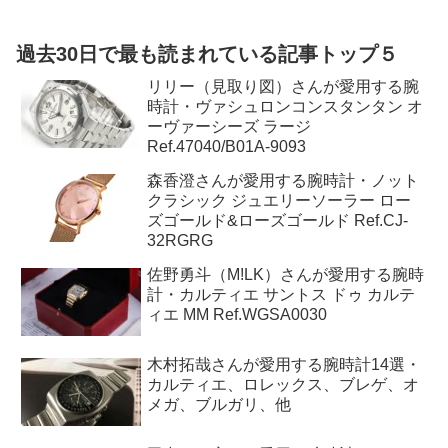
高級時計を安心して買えるおすすめ販売店3選｜新品・中古・保
証・品ぞろえを比較 ロレックス、オメガ、ブライトリング、タ
グ・ホイヤー、ウブロ、IWC、パネライ、カルティエ、グランド
セイコーなど、高級時計には数多くのブランドとモデルがありま
す。
過去30日で最も読まれている記事トップ５
リリー（見取り図）さんが愛用する腕
時計・ヴァシュロンコンスタンタン オ
ーヴァーシーズ ラージ
Ref.47040/B01A-9093
森香澄さんが愛用する腕時計・ノット
クラシック ジュエリーソーラー ロー
ズゴールド&ローズゴールド Ref.CJ-
32RGRG
佐野勇斗（M!LK）さんが愛用する腕時
計・カルティエ サントス ドゥ カルテ
ィエ MM Ref.WGSA0030
木村拓哉さんが愛用する腕時計14選・