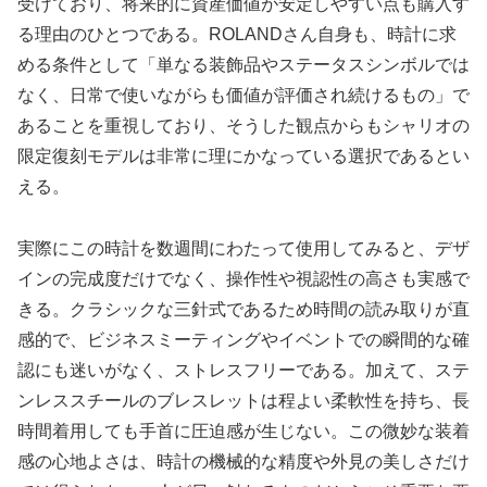
受けており、将来的に資産価値が安定しやすい点も購入す
る理由のひとつである。ROLANDさん自身も、時計に求
める条件として「単なる装飾品やステータスシンボルでは
なく、日常で使いながらも価値が評価され続けるもの」で
あることを重視しており、そうした観点からもシャリオの
限定復刻モデルは非常に理にかなっている選択であるとい
える。
実際にこの時計を数週間にわたって使用してみると、デザ
インの完成度だけでなく、操作性や視認性の高さも実感で
きる。クラシックな三針式であるため時間の読み取りが直
感的で、ビジネスミーティングやイベントでの瞬間的な確
認にも迷いがなく、ストレスフリーである。加えて、ステ
ンレススチールのブレスレットは程よい柔軟性を持ち、長
時間着用しても手首に圧迫感が生じない。この微妙な装着
感の心地よさは、時計の機械的な精度や外見の美しさだけ