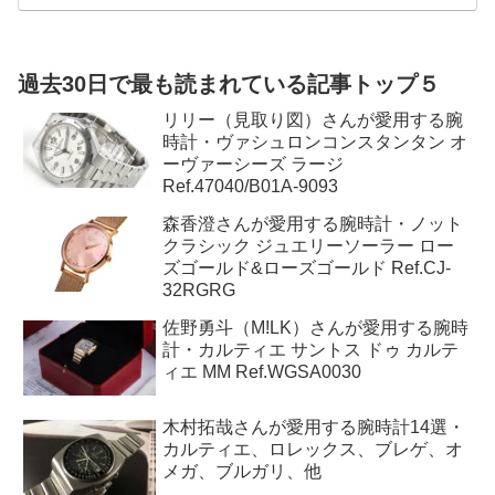
高級時計のおすすめ販売店3選｜新品・中古・並行輸入で信頼できる人
気ショップを比較
高級時計を安心して買えるおすすめ販売店3選｜新品・中古・保
証・品ぞろえを比較 ロレックス、オメガ、ブライトリング、タ
グ・ホイヤー、ウブロ、IWC、パネライ、カルティエ、グランド
セイコーなど、高級時計には数多くのブランドとモデルがありま
す。
過去30日で最も読まれている記事トップ５
リリー（見取り図）さんが愛用する腕
時計・ヴァシュロンコンスタンタン オ
ーヴァーシーズ ラージ
Ref.47040/B01A-9093
森香澄さんが愛用する腕時計・ノット
クラシック ジュエリーソーラー ロー
ズゴールド&ローズゴールド Ref.CJ-
32RGRG
佐野勇斗（M!LK）さんが愛用する腕時
計・カルティエ サントス ドゥ カルテ
ィエ MM Ref.WGSA0030