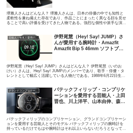
堺雅人さんが愛用する腕時計・
IWC
IWC ポルトギーゼ クロノ オート
マチック Ref.IW371404
堺雅人さんはどんな人？ 堺雅人さんは、日本の俳優の中でも知性と
柔軟性を兼ね備えた存在であり、作品ごとにまったく異なる顔を見せ
ることで高い評価を受けてきた人物である。強烈な個性や派手な演技
で押し切るタイプではなく、役柄の本質を的確に捉え、物語...
伊野尾慧（Hey! Say! JUMP）さ
芸能人・有名人愛用の腕時計
んが愛用する腕時計・Amazfit
Amazfit Bip 5 46mm ソフトブラ
ック
伊野尾慧（Hey! Say! JUMP）さんはどんな人？ 伊野尾慧（いのお
けい）さんは、Hey! Say! JUMPのメンバーであり、歌手・俳優・タ
レントとして幅広く活躍している人物だである。1988年6月22日生ま
れ、東京都出身である。...
パテックフィリップ・コンプリケ
グランドコンプリケーション
ーションを愛用する芸能人・上田
晋也、川上洋平、山本由伸、森進
一、ローランド、前澤友作、