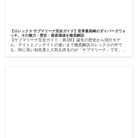
【ロレックス サブマリーナ完全ガイド】世界最高峰のダイバーズウォ
ッチ。その魅力・歴史・資産価値を徹底解説
【サブマリーナ完全ガイド・第1部】誕生の歴史から現行モデ
ル、デイトとノンデイトの違いまで徹底解説ロレックスの中で
も、特に高い知名度と人気を誇るのが「サブマリーナ」です。高
級腕時計に詳しくない人でも、黒い文字盤、回転ベゼル、力強い
ブレスレット