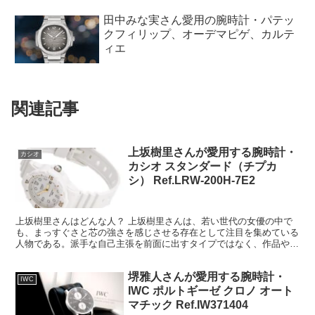
木村拓哉さんが愛用する腕時計14選・
カルティエ、ロレックス、ブレゲ、オ
メガ、ブルガリ、他
田中みな実さん愛用の腕時計・パテッ
クフィリップ、オーデマピゲ、カルテ
ィエ
関連記事
上坂樹里さんが愛用する腕時計・
カシオ
カシオ スタンダード（チプカ
シ） Ref.LRW-200H-7E2
上坂樹里さんはどんな人？ 上坂樹里さんは、若い世代の女優の中で
も、まっすぐさと芯の強さを感じさせる存在として注目を集めている
人物である。派手な自己主張を前面に出すタイプではなく、作品や役
柄を通して少しずつ印象を深めていくタイプであり、その誠...