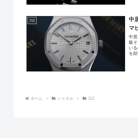
中
J12
マ
中居
級そ
いる
を頻
ホーム
シャネル
J12