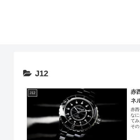
J12
赤
J12
ネ
赤西
なに
てみ
その