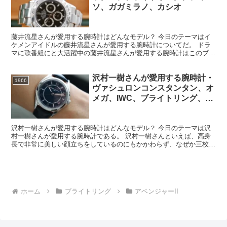
ソ、ガガミラノ、カシオ
藤井流星さんが愛用する腕時計はどんなモデル？ 今日のテーマはイ
ケメンアイドルの藤井流星さんが愛用する腕時計についてだ。 ドラ
マに歌番組にと大活躍中の藤井流星さんが愛用する腕時計はこのブロ
グでも何度か話題にしてはいるのだが、今回はその藤井流星...
沢村一樹さんが愛用する腕時計・
1966
ヴァシュロンコンスタンタン、オ
メガ、IWC、ブライトリング、ゼ
ニス、ジラールペルゴ
沢村一樹さんが愛用する腕時計はどんなモデル？ 今日のテーマは沢
村一樹さんが愛用する腕時計である。 沢村一樹さんといえば、高身
長で非常に美しい顔立ちをしているのにもかかわらず、なぜか三枚目
の役柄が定着しているという素材をちょっと台無しにしてい...
ホーム
ブライトリング
アベンジャーII