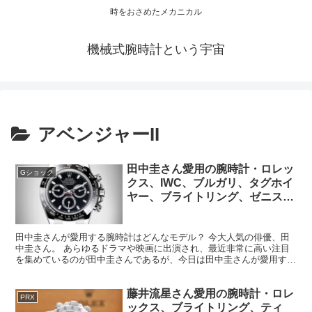
時をおさめたメカニカル
機械式腕時計という宇宙
アベンジャーII
田中圭さん愛用の腕時計・ロレッ
Gショック
クス、IWC、ブルガリ、タグホイ
ヤー、ブライトリング、ゼニス、
グラスヒュッテオリジナル、他
田中圭さんが愛用する腕時計はどんなモデル？ 今大人気の俳優、田
中圭さん。 あらゆるドラマや映画に出演され、最近非常に高い注目
を集めているのが田中圭さんであるが、今日は田中圭さんが愛用する
腕時計についてお話ししようと思う。 田中圭さんは皆さん...
藤井流星さん愛用の腕時計・ロレ
PRX
ックス、ブライトリング、ティ