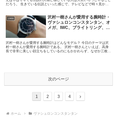
だろう。 生きている伝説といった感じで、テレビなどで時々見かけ
るわけだが、やはりすごいオーラがあるし若くして世界的な...
沢村一樹さんが愛用する腕時計・
1966
ヴァシュロンコンスタンタン、オ
メガ、IWC、ブライトリング、ゼ
ニス、ジラールペルゴ
沢村一樹さんが愛用する腕時計はどんなモデル？ 今日のテーマは沢
村一樹さんが愛用する腕時計である。 沢村一樹さんといえば、高身
長で非常に美しい顔立ちをしているのにもかかわらず、なぜか三枚目
の役柄が定着しているという素材をちょっと台無しにしてい...
次のページ
次
1
2
3
4
へ
ホーム
ヴァシュロンコンスタンタン