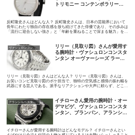
トリモニー コンテンポラリー
Ref.85180/000G-9230
反町隆史さんはどんな人？ 反町隆史さんは、日本の芸能界において
長年にわたり独自の存在感を放ち続けてきた俳優であり、その歩みは
「流行に迎合しない強さ」と「年齢を重ねることで深まる魅力」を体
現している人物である。派手な露出や話題作りに頼ることな...
リリー（見取り図）さんが愛用す
ヴァシュロンコンスタンタン
る腕時計・ヴァシュロンコンスタ
ンタン オーヴァーシーズ ラージ
Ref.47040/B01A-9093
リリー（見取り図）さんはどんな人？ リリー（見取り図）さんは、
お笑いコンビ見取り図のボケ担当で、独特の空気感と感情の振れ幅を
武器にする芸人である。派手なリアクションや大声に頼らず、どこか
力の抜けた話し方や間で笑いを生み出すスタイルが特徴だ。...
イチローさん愛用の腕時計・オー
アランシルベスタイン
デマピゲ、ヴァシュロンコンスタ
ンタン、ブランパン、アランシル
ベスタイン
イチローさんが愛用する腕時計はどんなモデル？ イチローさんとい
えばやはり今でも伝説の人物と感じている人は大勢いらっしゃること