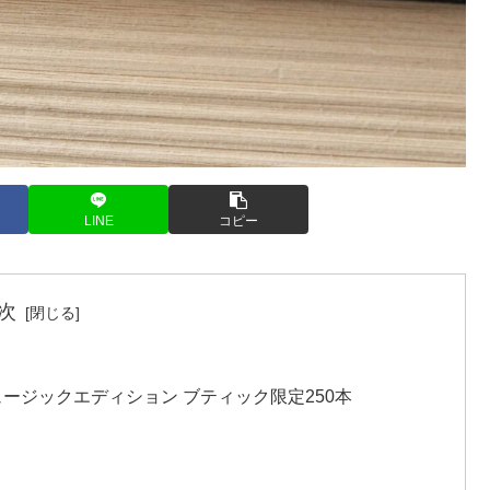
LINE
コピー
次
ュージックエディション ブティック限定250本