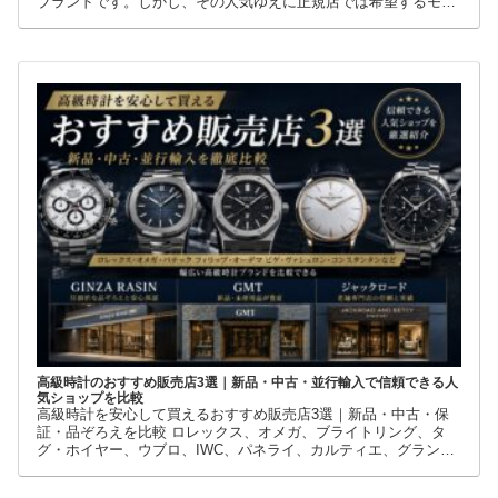
ブランドです。しかし、その人気ゆえに正規店では希望するモデ
ルを購入できないケースも少なくありません。 そこで多くの方が
利用しているのが、新品・中古・並行輸入品を取り扱う時計専門
店です。
高級時計のおすすめ販売店3選｜新品・中古・並行輸入で信頼できる人
気ショップを比較
高級時計を安心して買えるおすすめ販売店3選｜新品・中古・保
証・品ぞろえを比較 ロレックス、オメガ、ブライトリング、タ
グ・ホイヤー、ウブロ、IWC、パネライ、カルティエ、グランド
セイコーなど、高級時計には数多くのブランドとモデルがありま
す。