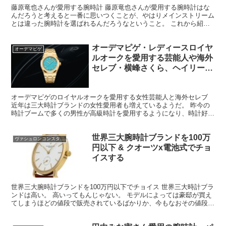
藤原竜也さんが愛用する腕時計 藤原竜也さんが愛用する腕時計はな
んだろうと考えると一番に思いつくことが、やはりメインストリーム
とは違った腕時計を選ばれるんだろうなということ。 これから紹介
する腕時計を見るとやはりそうなんだということがお分かり...
オーデマピゲ・レディースロイヤ
オーデマピゲ
ルオークを愛用する芸能人や海外
セレブ・横峰さくら、ヘイリービ
ーバー、カイリージェンナー、川
口春奈、滝沢眞規子
オーデマピゲのロイヤルオークを愛用する女性芸能人と海外セレブ
近年は三大時計ブランドの女性愛用者も増えているようだ。 昨今の
時計ブームで多くの男性が高級時計を愛用するようになり、時計好き
の僕としてはあちこちで主にスイス製の高級時計を見かけた...
世界三大腕時計ブランドを100万
ヴァシュロンコンスタンタン
円以下 & クオーツx電池式でチョ
イスする
世界三大腕時計ブランドを100万円以下でチョイス 世界三大時計ブラ
ンドは高い。 高いってもんじゃない。 モデルによっては豪邸が買え
てしまうほどの値段で販売されているばかりか、今もなおその値段は
上昇する一方である。 パテックフィリップのノーチ...