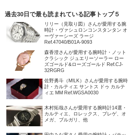
過去30日で最も読まれている記事トップ５
リリー（見取り図）さんが愛用する腕
時計・ヴァシュロンコンスタンタン オ
ーヴァーシーズ ラージ
Ref.47040/B01A-9093
森香澄さんが愛用する腕時計・ノット
クラシック ジュエリーソーラー ロー
ズゴールド&ローズゴールド Ref.CJ-
32RGRG
佐野勇斗（M!LK）さんが愛用する腕時
計・カルティエ サントス ドゥ カルテ
ィエ MM Ref.WGSA0030
木村拓哉さんが愛用する腕時計14選・
カルティエ、ロレックス、ブレゲ、オ
メガ、ブルガリ、他
田中みな実さん愛用の腕時計・パテッ