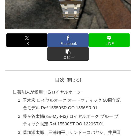
X
Facebook
LINE
コピー
目次
芸能人が愛用するロイヤルオーク
玉木宏 ロイヤルオーク オートマティック 50周年記
念モデル Ref.15550SR.OO.1356SR.01
藤ヶ谷太輔(Kis-My-Ft2) ロイヤルオーク ブルー ブ
ティック限定 Ref.15500ST.OO.1220ST.01
葉加瀬太郎、三浦翔平、ケンドーコバヤシ、井戸田