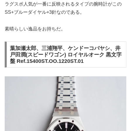
ラグスポ人気が一番に反映されるタイプの腕時計がこの
SS+ブルーダイヤル+3針なのである。
素晴らしい逸品をお持ちだ。
葉加瀬太郎、三浦翔平、ケンドーコバヤシ、井
戸田潤(スピードワゴン) ロイヤルオーク 黒文字
盤 Ref.15400ST.OO.1220ST.01