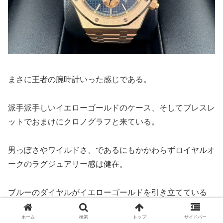
まさに王者の腕時計いった感じである。
派手派手しいイエローゴールドのケース、そしてブレスレ
ットでおまけにクロノグラフと来ている。
男っぽさやワイルドさ、であるにもかかわらずロイヤルオ
ークのラグジュアリー感は健在。
ブルーのダイヤルがイエローゴールドを引き立てている
し、イエローゴールドの際立った派手さを若干ではあるが
ホーム
検索
トップ
サイドバー
中和している感がある。