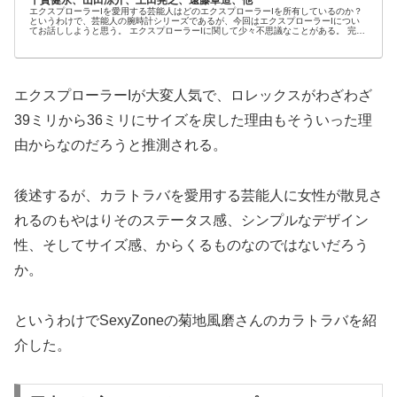
千賀健永、山田涼介、土田晃之、遠藤章造、他
エクスプローラーIを愛用する芸能人はどのエクスプローラーIを所有しているのか？
というわけで、芸能人の腕時計シリーズであるが、今回はエクスプローラーIについ
てお話ししようと思う。 エクスプローラーIに関して少々不思議なことがある。 完全
に僕...
エクスプローラーIが大変人気で、ロレックスがわざわざ
39ミリから36ミリにサイズを戻した理由もそういった理
由からなのだろうと推測される。
後述するが、カラトラバを愛用する芸能人に女性が散見さ
れるのもやはりそのステータス感、シンプルなデザイン
性、そしてサイズ感、からくるものなのではないだろう
か。
というわけでSexyZoneの菊地風磨さんのカラトラバを紹
介した。