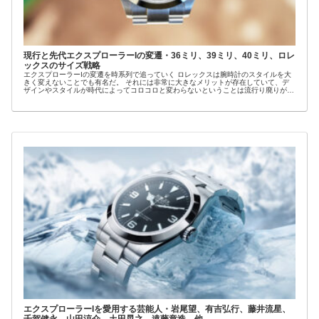
現行と先代エクスプローラーIの変遷・36ミリ、39ミリ、40ミリ、ロレ
ックスのサイズ戦略
エクスプローラーIの変遷を時系列で追っていく ロレックスは腕時計のスタイルを大
きく変えないことでも有名だ。 それには非常に大きなメリットが存在していて、デ
ザインやスタイルが時代によってコロコロと変わらないということは流行り廃りがな
いというこ...
エクスプローラーIを愛用する芸能人・岩尾望、有吉弘行、藤井流星、