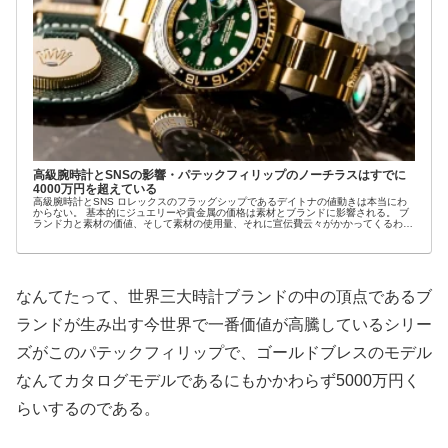
高級腕時計とSNSの影響・パテックフィリップのノーチラスはすでに
4000万円を超えている
高級腕時計とSNS ロレックスのフラッグシップであるデイトナの値動きは本当にわ
からない。 基本的にジュエリーや貴金属の価格は素材とブランドに影響される。 ブ
ランド力と素材の価値、そして素材の使用量、それに宣伝費云々がかかってくるわけ
だが、ロ...
なんてたって、世界三大時計ブランドの中の頂点であるブ
ランドが生み出す今世界で一番価値が高騰しているシリー
ズがこのパテックフィリップで、ゴールドブレスのモデル
なんてカタログモデルであるにもかかわらず5000万円く
らいするのである。