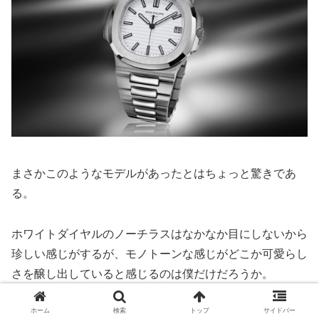
まさかこのようなモデルがあったとはちょっと驚きであ
る。
ホワイトダイヤルのノーチラスはなかなか目にしないから
珍しい感じがするが、モノトーンな感じがどこか可愛らし
さを醸し出していると感じるのは僕だけだろうか。
ホーム
検索
トップ
サイドバー
漫画カフェがそのままダイヤルに詰まっているような、そ