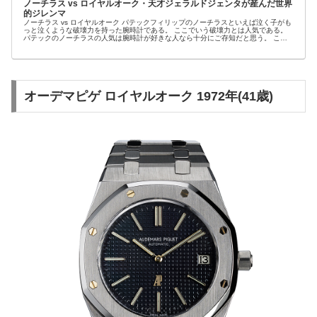
ノーチラス vs ロイヤルオーク・天才ジェラルドジェンタが産んだ世界
的ジレンマ
ノーチラス vs ロイヤルオーク パテックフィリップのノーチラスといえば泣く子がも
っと泣くような破壊力を持った腕時計である。 ここでいう破壊力とは人気である。
パテックのノーチラスの人気は腕時計が好きな人なら十分にご存知だと思う。 この
ブロ...
オーデマピゲ ロイヤルオーク 1972年(41歳)