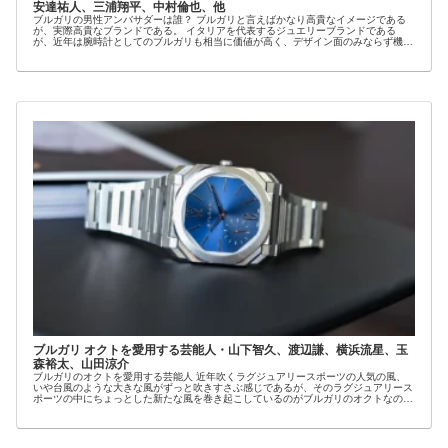
安達祐人、三浦翔平、中村倫也、他
ブルガリの男性アンバサダーは誰？ ブルガリと言えばかなり高貴なイメージである
が、実際高貴なブランドである。 イタリアを代表するジュエリーブランドである
が、近年は腕時計としてのブルガリも相当に価値が高く、デザイン面のみならず機械
的な面のブルガ...
ブルガリ オクトを愛用する芸能人・山下智久、渡辺謙、横浜流星、玉
森裕太、山田涼介
ブルガリのオクトを愛用する芸能人 近年吹くラグジュアリースポーツの人気の風、
いや台風のような大きな風がずっと吹きすさぶ感じであるが、そのラグジュアリース
ポーツの中にちょっとした新たな風を巻き起こしているのがブルガリのオクトなので
ある。 とい...