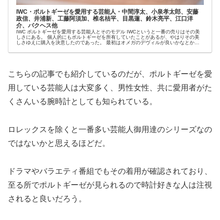
IWC・ポルトギーゼを愛用する芸能人・中間淳太、小泉孝太郎、安藤
政信、井浦新、工藤阿須加、椎名桔平、目黒蓮、鈴木亮平、江口洋
介、パクヘス他
IWC ポルトギーゼを愛用する芸能人とそのモデル IWCというと一番の売りはその美
しさにある。 個人的にもポルトギーゼを所有していたことがあるが、やはりその美
しさゆえに購入を決意したのであった。 最初はオメガのデヴィルが良いかなとか、
あれこ...
こちらの記事でも紹介しているのだが、ポルトギーゼを愛
用している芸能人は大変多く、男性女性、共に愛用者がた
くさんいる腕時計としても知られている。
ロレックスを除くと一番多い芸能人御用達のシリーズなの
ではないかと思えるほどだ。
ドラマやバラエティ番組でもその着用が確認されており、
至る所でポルトギーゼが見られるので時計好きな人は注視
されると良いだろう。