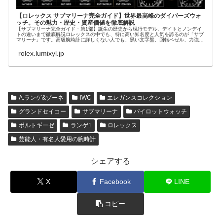
【ロレックス サブマリーナ完全ガイド】世界最高峰のダイバーズウォ
ッチ。その魅力・歴史・資産価値を徹底解説
【サブマリーナ完全ガイド・第1部】誕生の歴史から現行モデル、デイトとノンデイ
トの違いまで徹底解説ロレックスの中でも、特に高い知名度と人気を誇るのが「サブ
マリーナ」です。高級腕時計に詳しくない人でも、黒い文字盤、回転ベゼル、力強い
ブレスレット...
rolex.lumixyl.jp
A.ランゲ&ゾーネ
IWC
エレガンスコレクション
グランドセイコー
サブマリーナ
パイロットウォッチ
ポルトギーゼ
ランゲ1
ロレックス
芸能人・有名人愛用の腕時計
シェアする
X
Facebook
LINE
コピー