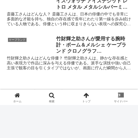
イスウォッチ アイスデジット レ
トロ メタル メタルシルバーミラ
ーブラック Ref.022735
斎藤工さんはどんな人？ 斎藤工さんは、日本の俳優の中でも非常に
多面的な才能を持ち、独自の存在感で長年にわたり第一線を歩み続け
ている人物である。俳優という枠に収まりきらない表現への探究心
と、静かで誠実な人柄が重なり合い、作品ごとに異なる表情を...
竹財輝之助さんが愛用する腕時
ケープランド
計・ボーム＆メルシェ ケープラ
ンド クロノグラフ
Ref.M0A10001
竹財輝之助さんはどんな俳優？ 竹財輝之助さんは、静かな存在感と
高い表現力で作品に深みを与える俳優である。派手な演技や強い自己
主張で観客の目を引くタイプではないが、画面に佇んだ瞬間から人物
の背景や感情を自然に想像させる力を持っている。その演技...
ホーム
A.ランゲ&ゾーネ
ホーム
検索
トップ
サイドバー
機械式腕時計という宇宙