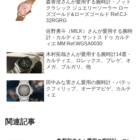
森香澄さんが愛用する腕時計・ノット
クラシック ジュエリーソーラー ロー
ズゴールド&ローズゴールド Ref.CJ-
32RGRG
佐野勇斗（M!LK）さんが愛用する腕時
計・カルティエ サントス ドゥ カルテ
ィエ MM Ref.WGSA0030
木村拓哉さんが愛用する腕時計14選・
カルティエ、ロレックス、ブレゲ、オ
メガ、ブルガリ、他
田中みな実さん愛用の腕時計・パテッ
クフィリップ、オーデマピゲ、カルテ
ィエ
関連記事