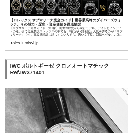
【ロレックス サブマリーナ完全ガイド】世界最高峰のダイバーズウォ
ッチ。その魅力・歴史・資産価値を徹底解説
【サブマリーナ完全ガイド・第1部】誕生の歴史から現行モデル、デイトとノンデイ
トの違いまで徹底解説ロレックスの中でも、特に高い知名度と人気を誇るのが「サブ
マリーナ」です。高級腕時計に詳しくない人でも、黒い文字盤、回転ベゼル、力強い
ブレスレット...
rolex.lumixyl.jp
IWC ポルトギーゼ クロノオートマチック
Ref.IW371401