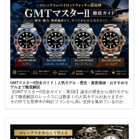
GMTマスターII完全ガイド｜人気モデル・歴史・資産価値・おすすめモ
デルまで徹底解説
【GMTマスターII完全ガイド・第1部】誕生の歴史から現行モデル
まで徹底解説ロレックスには数多くの人気モデルがありますが、
その中でも世界中の時計ファンから高い支持を集めているのが
GMTマスターIIです。赤青ベゼルの「ペプシ」、黒青ベゼルの