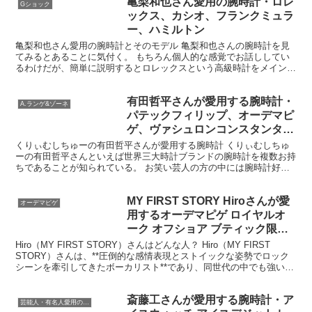
亀梨和也さん愛用の腕時計・ロレ
Gショック
ックス、カシオ、フランクミュラ
ー、ハミルトン
亀梨和也さん愛用の腕時計とそのモデル 亀梨和也さんの腕時計を見
てみるとあることに気付く。 もちろん個人的な感覚でお話ししてい
るわけだが、簡単に説明するとロレックスという高級時計をメインと
して、カシオのプロトレックやGショックなどのスポーツウ...
有田哲平さんが愛用する腕時計・
A.ランゲ&ゾーネ
パテックフィリップ、オーデマピ
ゲ、ヴァシュロンコンスタンタ
ン、A.ランゲ＆ゾーネ、ハミルト
くりぃむしちゅーの有田哲平さんが愛用する腕時計 くりぃむしちゅ
ーの有田哲平さんといえば世界三大時計ブランドの腕時計を複数お持
ン、グッチ、他
ちであることが知られている。 お笑い芸人の方の中には腕時計好き
が割と多く、所有されている腕時計を見てみるとすごいモデ...
MY FIRST STORY Hiroさんが愛
オーデマピゲ
用するオーデマピゲ ロイヤルオ
ーク オフショア ブティック限定
Ref.77600CE.OO.A002CA.01
Hiro（MY FIRST STORY）さんはどんな人？ Hiro（MY FIRST
STORY）さんは、**圧倒的な感情表現とストイックな姿勢でロック
シーンを牽引してきたボーカリスト**であり、同世代の中でも強い存
在感を放つ人物である。単...
斎藤工さんが愛用する腕時計・ア
芸能人・有名人愛用の腕時計