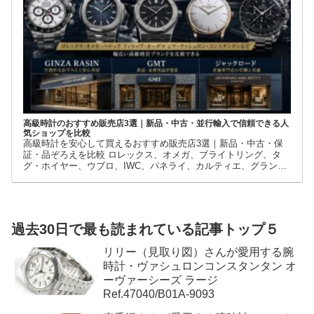
高級時計のおすすめ販売店3選｜新品・中古・並行輸入で信頼できる人
気ショップを比較
高級時計を安心して買えるおすすめ販売店3選｜新品・中古・保
証・品ぞろえを比較 ロレックス、オメガ、ブライトリング、タ
グ・ホイヤー、ウブロ、IWC、パネライ、カルティエ、グランド
セイコーなど、高級時計には数多くのブランドとモデルがありま
す。
過去30日で最も読まれている記事トップ５
リリー（見取り図）さんが愛用する腕
時計・ヴァシュロンコンスタンタン オ
ーヴァーシーズ ラージ
Ref.47040/B01A-9093