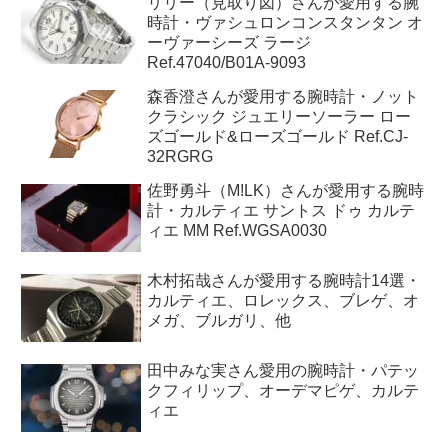
過去30日で最も読まれている記事トップ５
リリー（見取り図）さんが愛用する腕
時計・ヴァシュロンコンスタンタン オ
ーヴァーシーズ ラージ
Ref.47040/B01A-9093
森香澄さんが愛用する腕時計・ノット
クラシック ジュエリーソーラー ロー
ズゴールド&ローズゴールド Ref.CJ-
32RGRG
佐野勇斗（M!LK）さんが愛用する腕時
計・カルティエ サントス ドゥ カルテ
ィエ MM Ref.WGSA0030
木村拓哉さんが愛用する腕時計14選・
カルティエ、ロレックス、ブレゲ、オ
メガ、ブルガリ、他