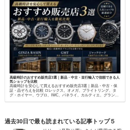
ブランドです。しかし、その人気ゆえに正規店では希望するモデ
ルを購入できないケースも少なくありません。 そこで多くの方が
利用しているのが、新品・中古・並行輸入品を取り扱う時計専門
店です。
高級時計のおすすめ販売店3選｜新品・中古・並行輸入で信頼できる人
気ショップを比較
高級時計を安心して買えるおすすめ販売店3選｜新品・中古・保
証・品ぞろえを比較 ロレックス、オメガ、ブライトリング、タ
グ・ホイヤー、ウブロ、IWC、パネライ、カルティエ、グランド
セイコーなど、高級時計には数多くのブランドとモデルがありま
す。