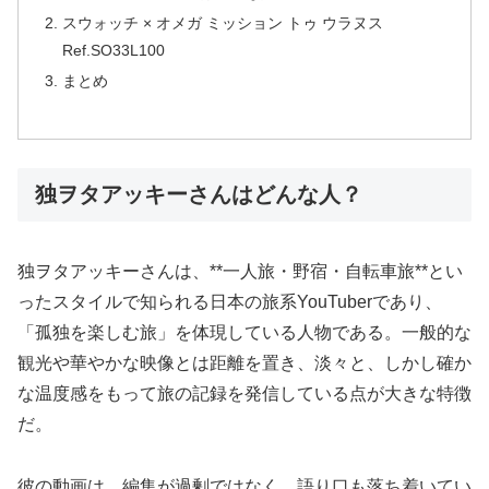
スウォッチ × オメガ ミッション トゥ ウラヌス
Ref.SO33L100
まとめ
独ヲタアッキーさんはどんな人？
独ヲタアッキーさんは、**一人旅・野宿・自転車旅**とい
ったスタイルで知られる日本の旅系YouTuberであり、
「孤独を楽しむ旅」を体現している人物である。一般的な
観光や華やかな映像とは距離を置き、淡々と、しかし確か
な温度感をもって旅の記録を発信している点が大きな特徴
だ。
彼の動画は、編集が過剰ではなく、語り口も落ち着いてい