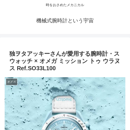
時をおさめたメカニカル
機械式腕時計という宇宙
独ヲタアッキーさんが愛用する腕時計・ス
ウォッチ × オメガ ミッション トゥ ウラヌ
ス Ref.SO33L100
オメガ