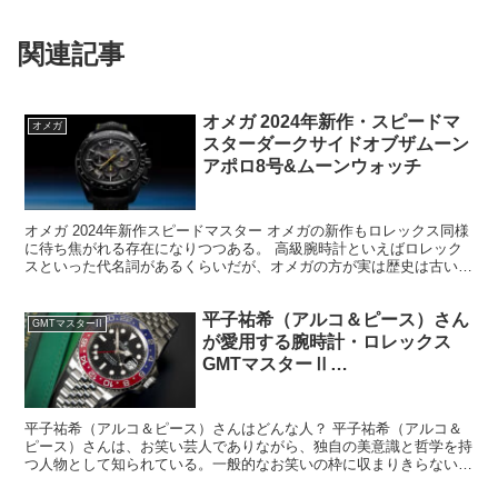
田中みな実さん愛用の腕時計・パテッ
クフィリップ、オーデマピゲ、カルテ
ィエ
関連記事
オメガ 2024年新作・スピードマ
オメガ
スターダークサイドオブザムーン
アポロ8号&ムーンウォッチ
オメガ 2024年新作スピードマスター オメガの新作もロレックス同様
に待ち焦がれる存在になりつつある。 高級腕時計といえばロレック
スといった代名詞があるくらいだが、オメガの方が実は歴史は古いの
である。 どちらも路線が違うので棲み分けが出来て...
平子祐希（アルコ＆ピース）さん
GMTマスターII
が愛用する腕時計・ロレックス
GMTマスターⅡ
Ref.126710BLRO