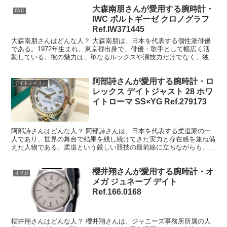
平子祐希（アルコ＆ピース）さんはどんな人？ 平子祐希（アルコ＆
ピース）さんは、お笑い芸人でありながら、独自の美意識と哲学を持
つ人物として知られている。一般的なお笑いの枠に収まりきらない存
在感があり、「男らしさ」や「生き方」といったテーマを独...
大森南朋さんが愛用する腕時計・
IWC
IWC ポルトギーゼ クロノグラフ
Ref.IW371445
大森南朋さんはどんな人？ 大森南朋は、日本を代表する個性派俳優
である。1972年生まれ、東京都出身で、俳優・歌手として幅広く活
動している。彼の魅力は、単なるルックスや演技力だけでなく、独特
の存在感と人間味あふれる表現力にある。映画、ドラマ、...
阿部詩さんが愛用する腕時計・ロ
デイトジャスト
レックス デイトジャスト 28 ホワ
イトローマ SS×YG Ref.279173
阿部詩さんはどんな人？ 阿部詩さんは、日本を代表する柔道家の一
人であり、世界の舞台で結果を残し続けてきた実力と存在感を兼ね備
えた人物である。柔道という厳しい競技の最前線に立ちながらも、そ
の姿からは単なる勝負師にとどまらない人間的な魅力が伝わ...
櫻井翔さんが愛用する腕時計・オ
オメガ
メガ ジュネーブ デイト