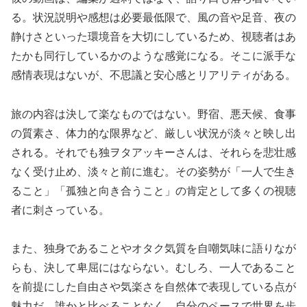
る。状況説明や感想は必要最低限で、風の音や足音、夜の
静けさといった環境音を大切にしているため、視聴者はあ
たかも同行しているかのような感覚になる。そこに派手な
感情表現はないが、不思議と安心感とリアリティがある。
旅の内容は決して楽なものではない。野宿、悪天候、食事
の質素さ、体力的な限界など、厳しい状況が淡々と映し出
される。それでも独ヲタアッキーさんは、それらを悲壮感
なく受け止め、淡々と前に進む。その姿勢が「一人で生き
ること」「孤独と向き合うこと」の肯定として多くの視聴
者に刺さっている。
また、独身であることやオタク気質を自嘲気味に語りなが
らも、決して卑屈にはならない。むしろ、一人であること
を前提にした自由さや気楽さを自然体で表現している点が
魅力だ。誰かと比べることなく、自分のペースで世界を歩