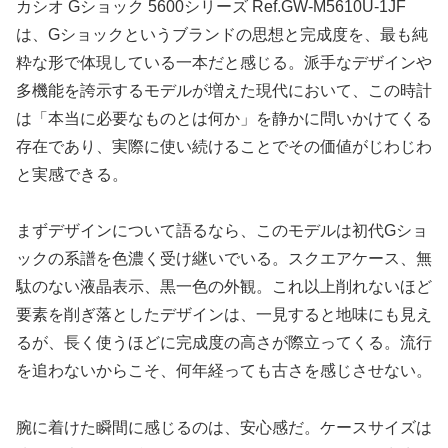
カシオ Gショック 5600シリーズ Ref.GW-M5610U-1JF
は、Gショックというブランドの思想と完成度を、最も純
粋な形で体現している一本だと感じる。派手なデザインや
多機能を誇示するモデルが増えた現代において、この時計
は「本当に必要なものとは何か」を静かに問いかけてくる
存在であり、実際に使い続けることでその価値がじわじわ
と実感できる。
まずデザインについて語るなら、このモデルは初代Gショ
ックの系譜を色濃く受け継いでいる。スクエアケース、無
駄のない液晶表示、黒一色の外観。これ以上削れないほど
要素を削ぎ落としたデザインは、一見すると地味にも見え
るが、長く使うほどに完成度の高さが際立ってくる。流行
を追わないからこそ、何年経っても古さを感じさせない。
腕に着けた瞬間に感じるのは、安心感だ。ケースサイズは