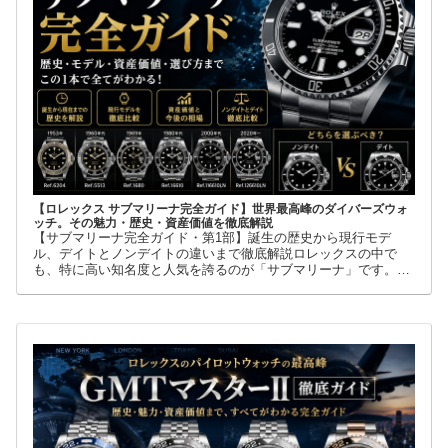
【ロレックス サブマリーナ完全ガイド】世界最高峰のダイバーズウォ
ッチ。その魅力・歴史・資産価値を徹底解説
【サブマリーナ完全ガイド・第1部】誕生の歴史から現行モデ
ル、デイトとノンデイトの違いまで徹底解説ロレックスの中で
も、特に高い知名度と人気を誇るのが「サブマリーナ」です。高
級腕時計に詳しくない人でも、黒い文字盤、回転ベゼル、力強い
ブレスレット