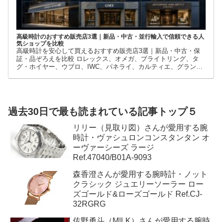
高級時計のおすすめ販売店3選｜新品・中古・並行輸入で信頼できる人
気ショップを比較
高級時計を安心して買えるおすすめ販売店3選｜新品・中古・保
証・品ぞろえを比較 ロレックス、オメガ、ブライトリング、タ
グ・ホイヤー、ウブロ、IWC、パネライ、カルティエ、グランド
セイコーなど、高級時計には数多くのブランドとモデルがありま
す。
過去30日で最も読まれている記事トップ５
リリー（見取り図）さんが愛用する腕
時計・ヴァシュロンコンスタンタン オ
ーヴァーシーズ ラージ
Ref.47040/B01A-9093
森香澄さんが愛用する腕時計・ノット
クラシック ジュエリーソーラー ロー
ズゴールド&ローズゴールド Ref.CJ-
32RGRG
佐野勇斗（M!LK）さんが愛用する腕時