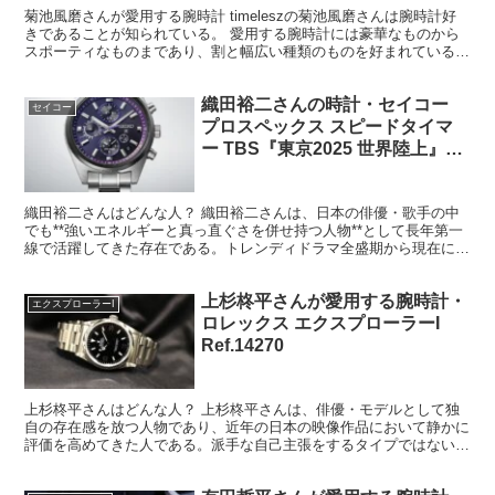
菊池風磨さんが愛用する腕時計 timeleszの菊池風磨さんは腕時計好
きであることが知られている。 愛用する腕時計には豪華なものから
スポーティなものまであり、割と幅広い種類のものを好まれているん
だなと感じる。 ロレックスやパテックがあると思...
織田裕二さんの時計・セイコー
セイコー
プロスペックス スピードタイマ
ー TBS『東京2025 世界陸上』
Ref.5X83-0AM0-1/SBED015
織田裕二さんはどんな人？ 織田裕二さんは、日本の俳優・歌手の中
でも**強いエネルギーと真っ直ぐさを併せ持つ人物**として長年第一
線で活躍してきた存在である。トレンディドラマ全盛期から現在に至
るまで、その印象は一貫して「熱量の高い人」であり、...
上杉柊平さんが愛用する腕時計・
エクスプローラーI
ロレックス エクスプローラーI
Ref.14270
上杉柊平さんはどんな人？ 上杉柊平さんは、俳優・モデルとして独
自の存在感を放つ人物であり、近年の日本の映像作品において静かに
評価を高めてきた人である。派手な自己主張をするタイプではない
が、その分、作品の中で自然と目を引く不思議な引力を持って...