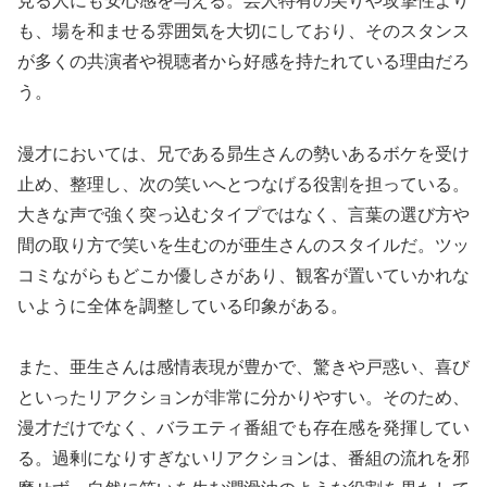
見る人にも安心感を与える。芸人特有の尖りや攻撃性より
も、場を和ませる雰囲気を大切にしており、そのスタンス
が多くの共演者や視聴者から好感を持たれている理由だろ
う。
漫才においては、兄である昴生さんの勢いあるボケを受け
止め、整理し、次の笑いへとつなげる役割を担っている。
大きな声で強く突っ込むタイプではなく、言葉の選び方や
間の取り方で笑いを生むのが亜生さんのスタイルだ。ツッ
コミながらもどこか優しさがあり、観客が置いていかれな
いように全体を調整している印象がある。
また、亜生さんは感情表現が豊かで、驚きや戸惑い、喜び
といったリアクションが非常に分かりやすい。そのため、
漫才だけでなく、バラエティ番組でも存在感を発揮してい
る。過剰になりすぎないリアクションは、番組の流れを邪