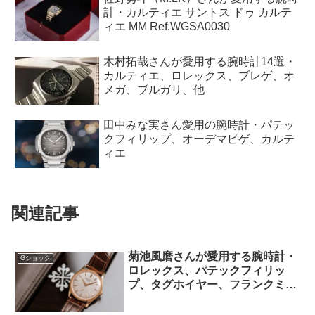
計・カルティエ サントス ドゥ カルテ
ィエ MM Ref.WGSA0030
木村拓哉さんが愛用する腕時計14選・
カルティエ、ロレックス、ブレゲ、オ
メガ、ブルガリ、他
田中みな実さん愛用の腕時計・パテッ
クフィリップ、オーデマピゲ、カルテ
ィエ
関連記事
菊池風磨さんが愛用する腕時計・
Gショック
ロレックス、パテックフィリッ
プ、タグホイヤー、フランクミュ
ラー、Gショック