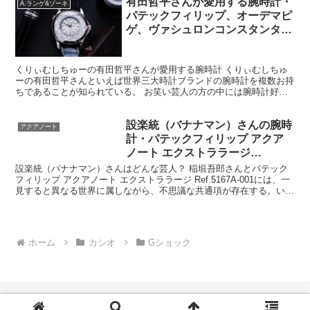
有田哲平さんが愛用する腕時計・
A.ランゲ&ゾーネ
パテックフィリップ、オーデマピ
ゲ、ヴァシュロンコンスタンタ
ン、A.ランゲ＆ゾーネ、ハミルト
ン、グッチ、他
くりぃむしちゅーの有田哲平さんが愛用する腕時計 くりぃむしちゅ
ーの有田哲平さんといえば世界三大時計ブランドの腕時計を複数お持
ちであることが知られている。 お笑い芸人の方の中には腕時計好き
が割と多く、所有されている腕時計を見てみるとすごいモデ...
設楽統（バナナマン）さんの腕時
アクアノート
計・パテックフィリップ アクア
ノート エクストララージ
Ref.5167A-001
設楽統（バナナマン）さんはどんな芸人？ 稲垣吾郎さんとパテック
フィリップ アクアノート エクストララージ Ref.5167A-001には、一
見すると異なる世界に属しながら、不思議な共通項が存在する。いず
れも声高に自らを誇示することなく、時間...
ホーム
カシオ
Gショック