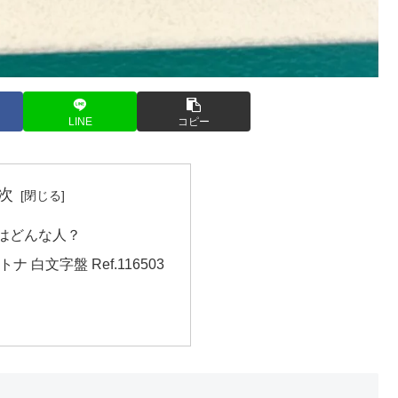
LINE
コピー
次
はどんな人？
 白文字盤 Ref.116503