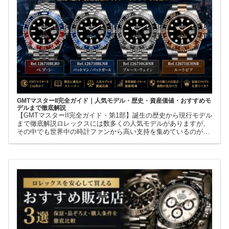
GMTマスターII完全ガイド｜人気モデル・歴史・資産価値・おすすめモ
デルまで徹底解説
【GMTマスターII完全ガイド・第1部】誕生の歴史から現行モデル
まで徹底解説ロレックスには数多くの人気モデルがありますが、
その中でも世界中の時計ファンから高い支持を集めているのが
GMTマスターIIです。赤青ベゼルの「ペプシ」、黒青ベゼルの