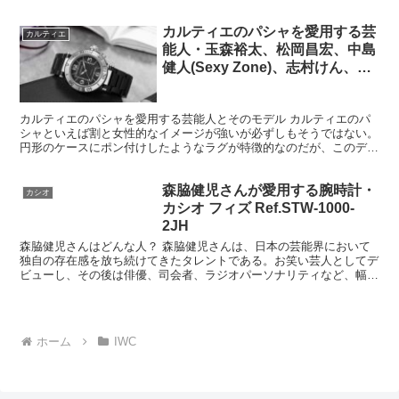
力と、音楽や表現に対する強い誠実さがあり、単なる“面白い...
カルティエのパシャを愛用する芸
カルティエ
能人・玉森裕太、松岡昌宏、中島
健人(Sexy Zone)、志村けん、舘
ひろし、渡辺謙、岸谷香、河北麻
友子
カルティエのパシャを愛用する芸能人とそのモデル カルティエのパ
シャといえば割と女性的なイメージが強いが必ずしもそうではない。
円形のケースにポン付けしたようなラグが特徴的なのだが、このデザ
インは割と男性が着用しても様になる。 こちらでも紹介...
森脇健児さんが愛用する腕時計・
カシオ
カシオ フィズ Ref.STW-1000-
2JH
森脇健児さんはどんな人？ 森脇健児さんは、日本の芸能界において
独自の存在感を放ち続けてきたタレントである。お笑い芸人としてデ
ビューし、その後は俳優、司会者、ラジオパーソナリティなど、幅広
い分野で活動してきた人物である。明るく前向きなキャラク...
ホーム
IWC