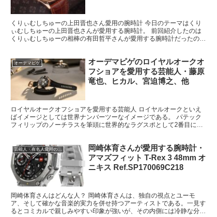
くりぃむしちゅーの上田晋也さん愛用の腕時計 今日のテーマはくり
ぃむしちゅーの上田晋也さんが愛用する腕時計。 前回紹介したのは
くりぃむしちゅーの相棒の有田哲平さんが愛用する腕時計だったのだ
が、これまたこれから紹介する上田さんの腕時計同等にすご...
オーデマピゲのロイヤルオークオ
オーデマピゲ
フショアを愛用する芸能人・藤原
竜也、ヒカル、宮迫博之、他
ロイヤルオークオフショアを愛用する芸能人 ロイヤルオークといえ
ばイメージとしては世界ナンバーツーなイメージである。 パテック
フィリップのノーチラスを筆頭に世界的なラグスポとして2番目に格
式高い腕時計、つまりそれは世界ナンバーツーとしての存在...
岡崎体育さんが愛用する腕時計・
芸能人・有名人愛用の腕時計
アマズフィット T-Rex 3 48mm オ
ニキス Ref.SP170069C218
岡崎体育さんはどんな人？ 岡崎体育さんは、独自の視点とユーモ
ア、そして確かな音楽的実力を併せ持つアーティストである。一見す
るとコミカルで親しみやすい印象が強いが、その内側には冷静な分析