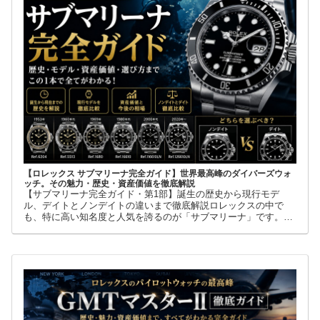
【ロレックス サブマリーナ完全ガイド】世界最高峰のダイバーズウォ
ッチ。その魅力・歴史・資産価値を徹底解説
【サブマリーナ完全ガイド・第1部】誕生の歴史から現行モデ
ル、デイトとノンデイトの違いまで徹底解説ロレックスの中で
も、特に高い知名度と人気を誇るのが「サブマリーナ」です。高
級腕時計に詳しくない人でも、黒い文字盤、回転ベゼル、力強い
ブレスレット