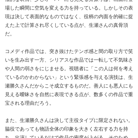
場した瞬間に空気を変える力を持っている。しかしその表
現は決して表面的なものではなく、役柄の内面を的確に捉
えた上で計算され尽くしている点が、生瀬さんの真骨頂
だ。
コメディ作品では、突き抜けたテンポ感と間の取り方で笑
いを生み出す一方、シリアスな作品では一転して不気味さ
や人間の弱さをにじませる。視聴者に「この人は何を考え
ているのかわからない」という緊張感を与える演技は、生
瀬勝久さんだからこそ成立するものだ。善人にも悪人にも
見える曖昧さを自然に表現できる点が、数多くの作品で重
宝される理由だろう。
また、生瀬勝久さんは決して主役タイプに限定されない。
脇役であっても物語全体の印象を大きく左右する力を持
ち、出演しているだけで作品の密度が上がる。そのため、