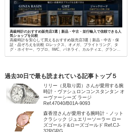
高級時計のおすすめ販売店3選｜新品・中古・並行輸入で信頼できる人
気ショップを比較
高級時計を安心して買えるおすすめ販売店3選｜新品・中古・保
証・品ぞろえを比較 ロレックス、オメガ、ブライトリング、タ
グ・ホイヤー、ウブロ、IWC、パネライ、カルティエ、グランド
セイコーなど、高級時計には数多くのブランドとモデルがありま
す。
過去30日で最も読まれている記事トップ５
リリー（見取り図）さんが愛用する腕
時計・ヴァシュロンコンスタンタン オ
ーヴァーシーズ ラージ
Ref.47040/B01A-9093
森香澄さんが愛用する腕時計・ノット
クラシック ジュエリーソーラー ロー
ズゴールド&ローズゴールド Ref.CJ-
32RGRG