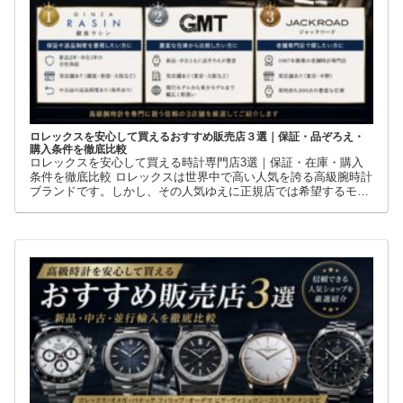
ロレックスを安心して買えるおすすめ販売店３選｜保証・品ぞろえ・
購入条件を徹底比較
ロレックスを安心して買える時計専門店3選｜保証・在庫・購入
条件を徹底比較 ロレックスは世界中で高い人気を誇る高級腕時計
ブランドです。しかし、その人気ゆえに正規店では希望するモデ
ルを購入できないケースも少なくありません。 そこで多くの方が
利用しているのが、新品・中古・並行輸入品を取り扱う時計専門
店です。