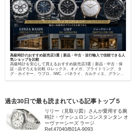
高級時計のおすすめ販売店3選｜新品・中古・並行輸入で信頼できる人
気ショップを比較
高級時計を安心して買えるおすすめ販売店3選｜新品・中古・保
証・品ぞろえを比較 ロレックス、オメガ、ブライトリング、タ
グ・ホイヤー、ウブロ、IWC、パネライ、カルティエ、グランド
セイコーなど、高級時計には数多くのブランドとモデルがありま
す。
過去30日で最も読まれている記事トップ５
リリー（見取り図）さんが愛用する腕
時計・ヴァシュロンコンスタンタン オ
ーヴァーシーズ ラージ
Ref.47040/B01A-9093