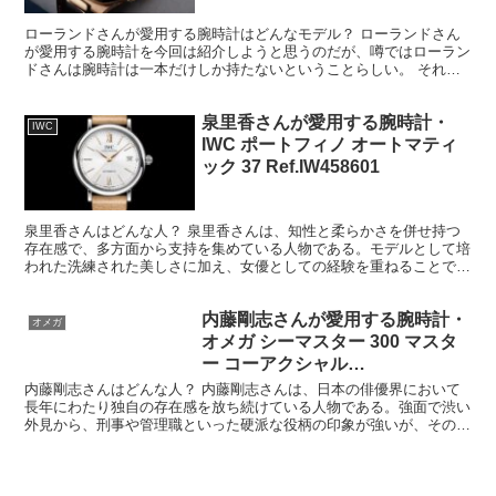
ローランドさんが愛用する腕時計はどんなモデル？ ローランドさん
が愛用する腕時計を今回は紹介しようと思うのだが、噂ではローラン
ドさんは腕時計は一本だけしか持たないということらしい。 それが
何を意味するのかも本当のことかも定かではないのだが、も...
泉里香さんが愛用する腕時計・
IWC
IWC ポートフィノ オートマティ
ック 37 Ref.IW458601
泉里香さんはどんな人？ 泉里香さんは、知性と柔らかさを併せ持つ
存在感で、多方面から支持を集めている人物である。モデルとして培
われた洗練された美しさに加え、女優としての経験を重ねることで、
表現の幅と深みを着実に広げてきた点が大きな魅力だ。 モ...
内藤剛志さんが愛用する腕時計・
オメガ
オメガ シーマスター 300 マスタ
ー コーアクシャル
Ref.233.30.41.21.01.001
内藤剛志さんはどんな人？ 内藤剛志さんは、日本の俳優界において
長年にわたり独自の存在感を放ち続けている人物である。強面で渋い
外見から、刑事や管理職といった硬派な役柄の印象が強いが、その内
側には柔らかさと誠実さが同居しており、画面越しにも人柄...