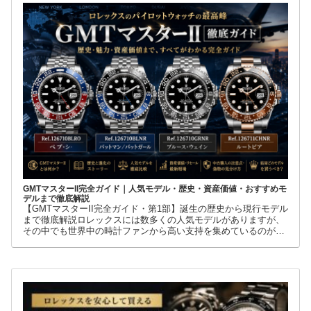
GMTマスターII完全ガイド｜人気モデル・歴史・資産価値・おすすめモ
デルまで徹底解説
【GMTマスターII完全ガイド・第1部】誕生の歴史から現行モデル
まで徹底解説ロレックスには数多くの人気モデルがありますが、
その中でも世界中の時計ファンから高い支持を集めているのが
GMTマスターIIです。赤青ベゼルの「ペプシ」、黒青ベゼルの