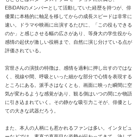
EBiDANのメンバーとして活動していた経歴を持つが、俳
優業に本格的に軸足を移してからの成長スピードは非常に
速い。ドラマや映画に出演するたびに、「この役もできる
のか」と感じさせる幅の広さがあり、等身大の学生役から
感情の起伏が激しい役柄まで、自然に演じ分けている点が
評価されている。
宮世さんの演技の特徴は、感情を過剰に押し出すのではな
く、視線や間、呼吸といった細かな部分で心情を表現する
ところにある。派手さはなくとも、画面に映った瞬間に空
気が変わるような感覚があり、観る側はいつの間にか物語
に引き込まれていく。その静かな吸引力こそが、俳優とし
ての大きな武器だろう。
また、本人の人柄にも惹かれるファンは多い。インタビュ
ーなどでは、素直で真面目な姿勢が伝わってきて、決して