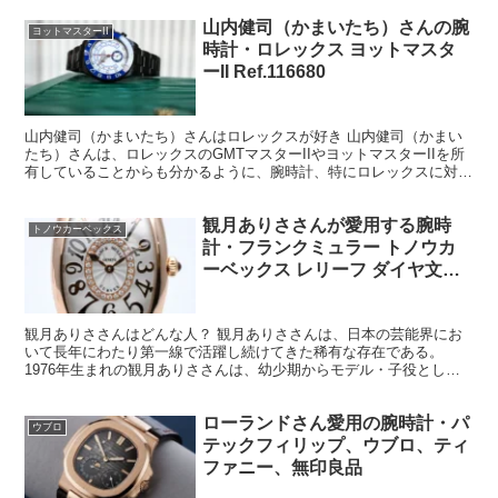
山内健司（かまいたち）さんの腕
ヨットマスターII
時計・ロレックス ヨットマスタ
ーII Ref.116680
山内健司（かまいたち）さんはロレックスが好き 山内健司（かまい
たち）さんは、ロレックスのGMTマスターIIやヨットマスターIIを所
有していることからも分かるように、腕時計、特にロレックスに対し
て強い関心と愛着を持っている人物だと感じられる。...
観月ありささんが愛用する腕時
トノウカーベックス
計・フランクミュラー トノウカ
ーベックス レリーフ ダイヤ文字
盤 Ref.1752QZRELCD1R 5N
観月ありささんはどんな人？ 観月ありささんは、日本の芸能界にお
いて長年にわたり第一線で活躍し続けてきた稀有な存在である。
1976年生まれの観月ありささんは、幼少期からモデル・子役として
活動を始め、成長とともにその活躍の場を広げてきた人物だ。...
ローランドさん愛用の腕時計・パ
ウブロ
テックフィリップ、ウブロ、ティ
ファニー、無印良品