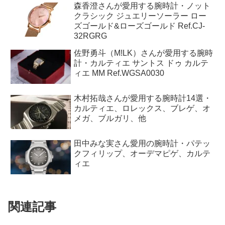
森香澄さんが愛用する腕時計・ノット
クラシック ジュエリーソーラー ロー
ズゴールド&ローズゴールド Ref.CJ-
32RGRG
佐野勇斗（M!LK）さんが愛用する腕時
計・カルティエ サントス ドゥ カルテ
ィエ MM Ref.WGSA0030
木村拓哉さんが愛用する腕時計14選・
カルティエ、ロレックス、ブレゲ、オ
メガ、ブルガリ、他
田中みな実さん愛用の腕時計・パテッ
クフィリップ、オーデマピゲ、カルテ
ィエ
関連記事