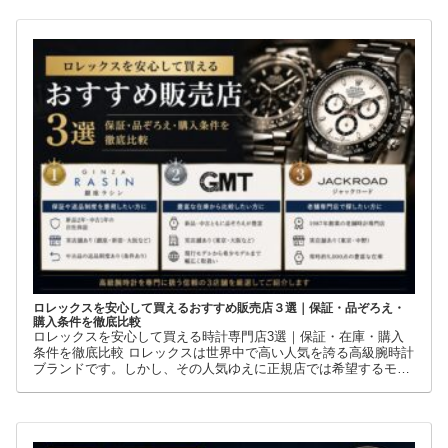
【GMTマスターII完全ガイド・第1部】誕生の歴史から現行モデル
まで徹底解説ロレックスには数多くの人気モデルがありますが、
その中でも世界中の時計ファンから高い支持を集めているのが
GMTマスターIIです。赤青ベゼルの「ペプシ」、黒青ベゼルの
ロレックスを安心して買えるおすすめ販売店３選｜保証・品ぞろえ・
購入条件を徹底比較
ロレックスを安心して買える時計専門店3選｜保証・在庫・購入
条件を徹底比較 ロレックスは世界中で高い人気を誇る高級腕時計
ブランドです。しかし、その人気ゆえに正規店では希望するモデ