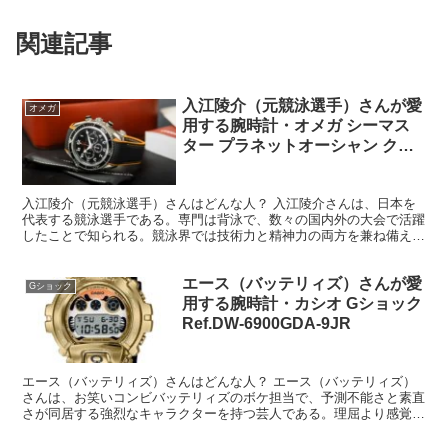
クフィリップ、オーデマピゲ、カルテ
ィエ
関連記事
入江陵介（元競泳選手）さんが愛
オメガ
用する腕時計・オメガ シーマス
ター プラネットオーシャン クロ
ノ オリンピックコレクション
Ref.222.32.46.50.01.001
入江陵介（元競泳選手）さんはどんな人？ 入江陵介さんは、日本を
代表する競泳選手である。専門は背泳で、数々の国内外の大会で活躍
したことで知られる。競泳界では技術力と精神力の両方を兼ね備えた
選手として評価され、特にスタートダッシュやターンの正確...
エース（バッテリィズ）さんが愛
Gショック
用する腕時計・カシオ Gショック
Ref.DW-6900GDA-9JR