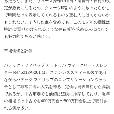
るだろう。また、リューズ操作や曜日・週番号・日付の設
定が必要になるため、クォーツ時計のように放ったらかし
で時間だけを表示してくれるものを望む人には向かないか
もしれない。そうした点を含めても、このモデルの個性は
時計に“語りかけられるような存在感”を求める人にはとて
も魅力的であると感じる。
市場価値と評価
パテック・フィリップ カラトラバ ウィークリー・カレン
ダー Ref.5212A‑001 は、ステンレススティール製であり
ながらパテック フィリップのコンプリケーションウォッ
チとして非常に高い人気を誇る。定価は発表当初から高額
であるが、中古市場でも価値は堅調に推移しており、近年
の相場では中古でも400万円台〜500万円台以上で取引さ
れる例が多い。