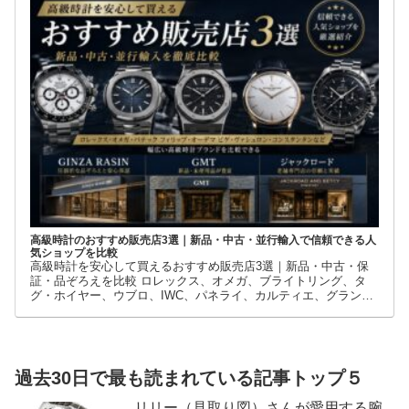
ルを購入できないケースも少なくありません。 そこで多くの方が
利用しているのが、新品・中古・並行輸入品を取り扱う時計専門
店です。
高級時計のおすすめ販売店3選｜新品・中古・並行輸入で信頼できる人
気ショップを比較
高級時計を安心して買えるおすすめ販売店3選｜新品・中古・保
証・品ぞろえを比較 ロレックス、オメガ、ブライトリング、タ
グ・ホイヤー、ウブロ、IWC、パネライ、カルティエ、グランド
セイコーなど、高級時計には数多くのブランドとモデルがありま
す。