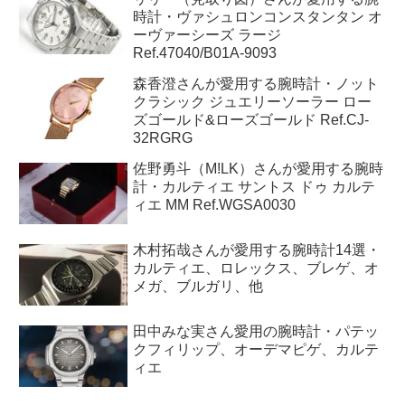
過去30日で最も読まれている記事トップ５
リリー（見取り図）さんが愛用する腕
時計・ヴァシュロンコンスタンタン オ
ーヴァーシーズ ラージ
Ref.47040/B01A-9093
森香澄さんが愛用する腕時計・ノット
クラシック ジュエリーソーラー ロー
ズゴールド&ローズゴールド Ref.CJ-
32RGRG
佐野勇斗（M!LK）さんが愛用する腕時
計・カルティエ サントス ドゥ カルテ
ィエ MM Ref.WGSA0030
木村拓哉さんが愛用する腕時計14選・
カルティエ、ロレックス、ブレゲ、オ
メガ、ブルガリ、他
田中みな実さん愛用の腕時計・パテッ