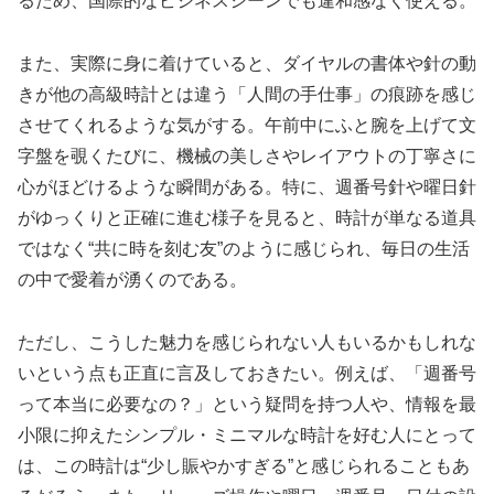
るため、国際的なビジネスシーンでも違和感なく使える。
また、実際に身に着けていると、ダイヤルの書体や針の動
きが他の高級時計とは違う「人間の手仕事」の痕跡を感じ
させてくれるような気がする。午前中にふと腕を上げて文
字盤を覗くたびに、機械の美しさやレイアウトの丁寧さに
心がほどけるような瞬間がある。特に、週番号針や曜日針
がゆっくりと正確に進む様子を見ると、時計が単なる道具
ではなく“共に時を刻む友”のように感じられ、毎日の生活
の中で愛着が湧くのである。
ただし、こうした魅力を感じられない人もいるかもしれな
いという点も正直に言及しておきたい。例えば、「週番号
って本当に必要なの？」という疑問を持つ人や、情報を最
小限に抑えたシンプル・ミニマルな時計を好む人にとって
は、この時計は“少し賑やかすぎる”と感じられることもあ