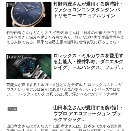
エース（バッテリィズ）さんはどんな人？ エース（バッテリィズ）
さんは、お笑いコンビバッテリィズのボケ担当で、予測不能さと素直
さが同居する強烈なキャラクターを持つ芸人である。理屈より感覚で
動くタイプで、その発言や行動はしばしば常識の枠を飛び越...
竹野内豊さんが愛用する腕時計・
IWC
ヴァシュロンコンスタンタン パ
トリモニー マニュアルワインデ
ィング Ref.81180/000R-B518
竹野内豊さんはどんな人？ 竹野内豊さんは、日本の俳優の中でも特
に落ち着きと深みを備えた存在であり、静かな説得力で作品世界を支
える人物である。派手な自己主張や過剰な感情表現に頼ることなく、
佇まい※や声、間の取り方によって人物像を成立させる点に...
ロレックス・ミルガウスを愛用す
ミルガウス
る芸能人・桜井和寿、ダニエルク
レイグ、トムハンクス、フェデラ
ー、オーランドブルーム、ジェニ
ファーアニストン
芸能人が愛用するミルガウスはどんなモデル？ ロレックスのミルガ
ウスというモデルは確かにあまり人気があるというシリーズではな
い。 ロレックスといえば真っ先に思い浮かべるのがデイトナやサブ
マリーナやGMTマスターIIなどの華やかなスポーツタイプ...