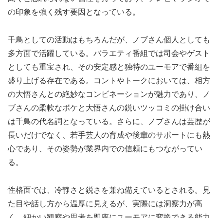
の印象を強く残す要因となっている。
千鳥としての活動はもちろんだが、ノブさん個人としても
多方面で活躍している。バラエティ番組では司会やゲスト
としても重宝され、その安定感と独特のユーモアで番組を
盛り上げる存在である。コントやトークにおいては、相方
の大悟さんとの絶妙なコンビネーションが魅力であり、ノ
ブさんの柔軟なボケと大悟さんの鋭いツッコミの掛け合い
は千鳥の代名詞となっている。さらに、ノブさんは芸歴が
長いだけでなく、若手芸人の育成や後輩のサポートにも熱
心であり、その姿勢が業界内での信頼にもつながってい
る。
性格面では、冷静さと鋭さを兼ね備えているとされる。見
た目や話し方から温厚に見えるが、実際には洞察力が高
く、細かい観察や思考を即座にユーモアに変換できる能力