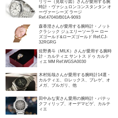
過去30日で最も読まれている記事トップ５
リリー（見取り図）さんが愛用する腕
時計・ヴァシュロンコンスタンタン オ
ーヴァーシーズ ラージ
Ref.47040/B01A-9093
森香澄さんが愛用する腕時計・ノット
クラシック ジュエリーソーラー ロー
ズゴールド&ローズゴールド Ref.CJ-
32RGRG
佐野勇斗（M!LK）さんが愛用する腕時
計・カルティエ サントス ドゥ カルテ
ィエ MM Ref.WGSA0030
木村拓哉さんが愛用する腕時計14選・
カルティエ、ロレックス、ブレゲ、オ
メガ、ブルガリ、他
田中みな実さん愛用の腕時計・パテッ
クフィリップ、オーデマピゲ、カルテ