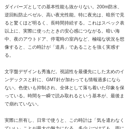
ダイバーズとしての基本性能も抜かりない。200m防水、
逆回転防止ベゼル、高い夜光性能。特に夜光は、暗所で見
ると驚くほど明るく、長時間持続する。これはスペック表
以上に、実際に使ったときの安心感につながる。暗い海
中、夜のアウトドア、停電時の室内など、極端な状況を想
像すると、この時計が「道具」であることを強く実感す
る。
文字盤デザインも秀逸だ。視認性を最優先にした太めのイ
ンデックスと針に、GMT針が加わっても情報過多になら
ない。色使いも抑制され、全体として落ち着いた印象を保
っている。時間を一瞬で読み取れるという基本が、最後ま
で崩れていない。
実際に所有し、日常で使うと、この時計は「気を遣わなく
ていい」ことが最大の魅力になる。多少ぶつけても、雨に