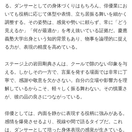
る。ダンサーとしての身体づくりはもちろん、俳優業にお
いても役柄に応じて体型や表情、立ち居振る舞いを細かく
調整する。その姿勢は、感覚や勢いに頼らず、常に「どう
見えるか」「何が最適か」を考え抜いている証拠だ。慶應
義塾大学出身という知的背景もあり、物事を論理的に捉え
る力が、表現の精度を高めている。
ステージ上の岩田剛典さんは、クールで隙のない印象を与
える。しかしその一方で、言葉を発する場面では非常に丁
寧で、感謝や敬意を欠かさない。自分の立場や影響力を理
解しているからこそ、軽々しく振る舞わない。その慎重さ
が、彼の品の良さにつながっている。
俳優としては、内面を静かに表現する役柄に強みがある。
感情を爆発させるより、視線や間で語るタイプだ。これ
は、ダンサーとして培った身体表現の感覚が生きている。