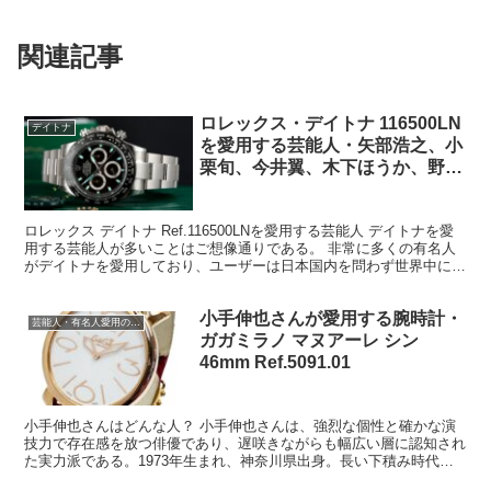
ィエ
関連記事
ロレックス・デイトナ 116500LN
デイトナ
を愛用する芸能人・矢部浩之、小
栗旬、今井翼、木下ほうか、野性
爆弾、岩田剛典、他
ロレックス デイトナ Ref.116500LNを愛用する芸能人 デイトナを愛
用する芸能人が多いことはご想像通りである。 非常に多くの有名人
がデイトナを愛用しており、ユーザーは日本国内を問わず世界中に散
らばっている。 その数といえば著名人以外...
小手伸也さんが愛用する腕時計・
芸能人・有名人愛用の腕時計
ガガミラノ マヌアーレ シン
46mm Ref.5091.01
小手伸也さんはどんな人？ 小手伸也さんは、強烈な個性と確かな演
技力で存在感を放つ俳優であり、遅咲きながらも幅広い層に認知され