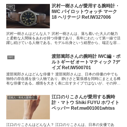
た実力派である。1973年生まれ、神奈川県出身。長い下積み時代を
経て注目を集めた経歴は、俳優という職業の厳しさと奥深...
沢村一樹さんが愛用する腕時計・
IWC
IWC パイロットウォッチ マーク
18 ヘリテージ Ref.IW327006
沢村一樹さんはどんな人？ 沢村一樹さんは、落ち着いた大人の魅力
と柔軟な人間味をあわせ持つ俳優であり、長年にわたって第一線で活
躍し続けている人物である。モデル出身という経歴から、端正な容姿
やスタイルの良さが注目されがちだが、それだけでは語りき...
渡部篤郎さんの腕時計 IWC編・ポ
IWC
ルトギーゼ オートマティック 7デ
イズ Ref.IW500701
渡部篤郎さんはどんな俳優？ 渡部篤郎さんは、日本の俳優の中でも
独特の存在感を放つ人物であり、静けさと緊張感を同時にまとえる稀
有な俳優である。感情を大きく表に出すタイプではないが、その抑制
された演技の中に、複雑な内面や人間の弱さ、危うさを滲ま...
江口のりこさんが愛用する腕時
芸能人・有名人愛用の腕時計
計・マトウ Shiki FUYU ホワイト
ペッパー Ref.mw001001whtss