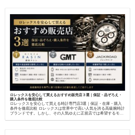
その中でも世界中の時計ファンから高い支持を集めているのが
GMTマスターIIです。赤青ベゼルの「ペプシ」、黒青ベゼルの
ロレックスを安心して買えるおすすめ販売店３選｜保証・品ぞろえ・
購入条件を徹底比較
ロレックスを安心して買える時計専門店3選｜保証・在庫・購入
条件を徹底比較 ロレックスは世界中で高い人気を誇る高級腕時計
ブランドです。しかし、その人気ゆえに正規店では希望するモデ
ルを購入できないケースも少なくありません。 そこで多くの方が
利用しているのが、新品・中古・並行輸入品を取り扱う時計専門