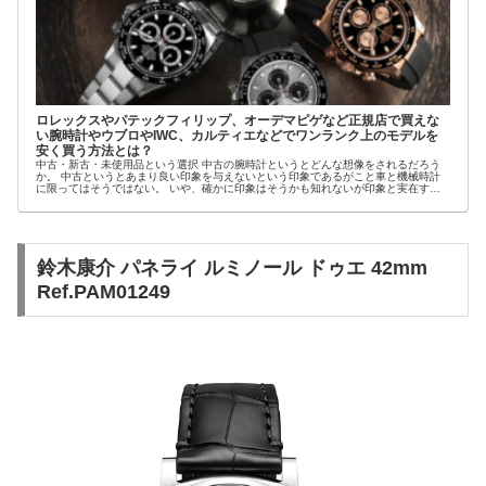
ロレックスやパテックフィリップ、オーデマピゲなど正規店で買えな
い腕時計やウブロやIWC、カルティエなどでワンランク上のモデルを
安く買う方法とは？
中古・新古・未使用品という選択 中古の腕時計というとどんな想像をされるだろう
か。 中古というとあまり良い印象を与えないという印象であるがこと車と機械時計
に限ってはそうではない。 いや、確かに印象はそうかも知れないが印象と実在する
現実ではまた...
鈴木康介 パネライ ルミノール ドゥエ 42mm
Ref.PAM01249