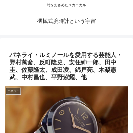
時をおさめたメカニカル
機械式腕時計という宇宙
パネライ・ルミノールを愛用する芸能人・
野村萬斎、反町隆史、安住紳一郎、田中
圭、佐藤隆太、成田凌、錦戸亮、木梨憲
武、中村昌也、平野紫耀、他
パネライ