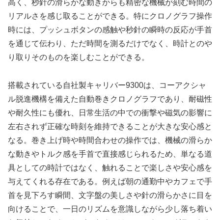
高く、秒針の滑らかな動きからも精密な機械が刻む時間の
リアルさを感じ取ることができる。特にクロノグラフ操作
時には、プッシュボタンの感触や秒針の瞬時の反応が手首
を通じて伝わり、ただ時間を測るだけでなく、時計とのや
り取りそのものを楽しむことができる。
搭載されている自社製キャリバー9300は、コーアクシャ
ル脱進機構を備えた自動巻きクロノグラフであり、耐磁性
や耐久性にも優れ、日常生活の中での衝撃や磁気の影響に
左右されず正確な時刻を維持できることが大きな安心感と
なる。巻き上げ時や時間合わせの操作では、機械の滑らか
な動きやトルク感を手首で直接感じられるため、単なる道
具としての時計ではなく、触れることで楽しさや安心感を
与えてくれる存在である。例えば朝の通勤中やカフェで手
首を見下ろす瞬間、文字盤の美しさや針の滑らかさに目を
向けることで、一日のリズムを意識しながら少し落ち着い