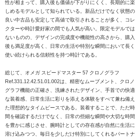
性が相まって、購入後も価値が下がりにくく、長期的に楽
しめるモデルとして知られている。新品だけでなく状態の
良い中古品も安定して高値で取引されることが多く、コレ
クターや時計愛好家の間でも人気が高い。限定モデルでは
ないものの、デザインの完成度や機能性の高さから、購入
後も満足度が高く、日常の生活や特別な瞬間において長く
使い続けられる信頼性を持つ時計である。
総じて、オメガ スピードマスター 57 クロノグラフ
Ref.331.12.42.51.01.002は、精密なムーブメント、クロノ
グラフ機能の正確さ、洗練されたデザイン、手首での快適
な装着感、日常生活に彩りを添える体験をすべて兼ね備え
た理想的なタイムピースである。装着することで、ただ時
間を確認するだけでなく、日常の些細な瞬間や大切な時間
を豊かに感じさせ、腕時計としての存在感が自然に生活に
溶け込みつつ、毎日を少しだけ特別にしてくれるパートナ