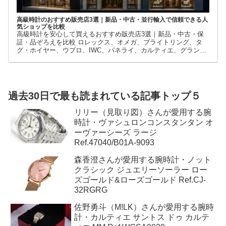
高級時計のおすすめ販売店3選｜新品・中古・並行輸入で信頼できる人
気ショップを比較
高級時計を安心して買えるおすすめ販売店3選｜新品・中古・保
証・品ぞろえを比較 ロレックス、オメガ、ブライトリング、タ
グ・ホイヤー、ウブロ、IWC、パネライ、カルティエ、グランド
セイコーなど、高級時計には数多くのブランドとモデルがありま
す。
過去30日で最も読まれている記事トップ５
リリー（見取り図）さんが愛用する腕
時計・ヴァシュロンコンスタンタン オ
ーヴァーシーズ ラージ
Ref.47040/B01A-9093
森香澄さんが愛用する腕時計・ノット
クラシック ジュエリーソーラー ロー
ズゴールド&ローズゴールド Ref.CJ-
32RGRG
佐野勇斗（M!LK）さんが愛用する腕時
計・カルティエ サントス ドゥ カルテ