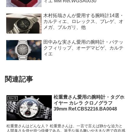
ィエ MM Ref.WGSA0030
木村拓哉さんが愛用する腕時計14選・
カルティエ、ロレックス、ブレゲ、オ
メガ、ブルガリ、他
田中みな実さん愛用の腕時計・パテッ
クフィリップ、オーデマピゲ、カルテ
ィエ
関連記事
松重豊さん愛用の腕時計・タグホ
カレラ
イヤー カレラ クロノグラフ
39mm Ref.CBS2216.BA0048
松重豊さんはどんな人？ 松重豊さんは、一言で言えば静かな迫力と
人間臭さを併せ持つ俳優である。派手な振る舞いや大きな声で存在感