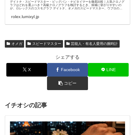
デイトナ・スピードマスター・ビッグバン・ナビタイマーを徹底比較｜人気クロノグ
ラフはどれを選ぶべき？高級クロノグラフを検討するとき、候補に挙がりやすいの
が、ロレックスのコスモグラフ デイトナ、オメガのスピードマスター、ウブロのビ
ッグバン、ブラ...
rolex.lumixyl.jp
オメガ
スピードマスター
芸能人・有名人愛用の腕時計
シェアする
X
Facebook
LINE
コピー
イチオシの記事