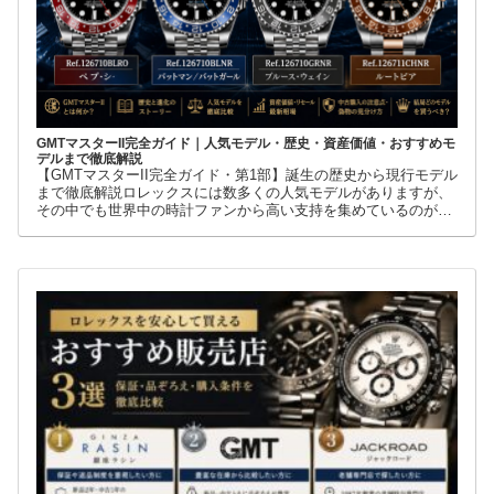
GMTマスターII完全ガイド｜人気モデル・歴史・資産価値・おすすめモ
デルまで徹底解説
【GMTマスターII完全ガイド・第1部】誕生の歴史から現行モデル
まで徹底解説ロレックスには数多くの人気モデルがありますが、
その中でも世界中の時計ファンから高い支持を集めているのが
GMTマスターIIです。赤青ベゼルの「ペプシ」、黒青ベゼルの