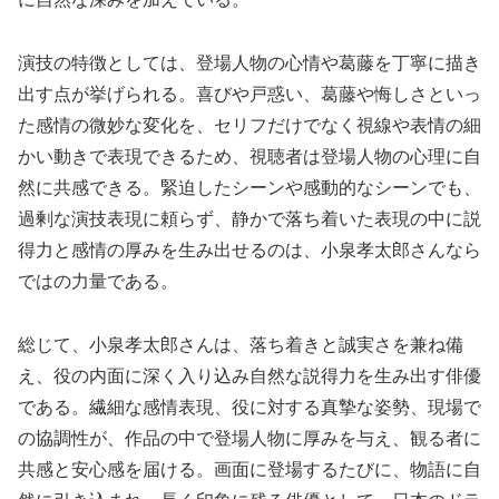
演技の特徴としては、登場人物の心情や葛藤を丁寧に描き
出す点が挙げられる。喜びや戸惑い、葛藤や悔しさといっ
た感情の微妙な変化を、セリフだけでなく視線や表情の細
かい動きで表現できるため、視聴者は登場人物の心理に自
然に共感できる。緊迫したシーンや感動的なシーンでも、
過剰な演技表現に頼らず、静かで落ち着いた表現の中に説
得力と感情の厚みを生み出せるのは、小泉孝太郎さんなら
ではの力量である。
総じて、小泉孝太郎さんは、落ち着きと誠実さを兼ね備
え、役の内面に深く入り込み自然な説得力を生み出す俳優
である。繊細な感情表現、役に対する真摯な姿勢、現場で
の協調性が、作品の中で登場人物に厚みを与え、観る者に
共感と安心感を届ける。画面に登場するたびに、物語に自