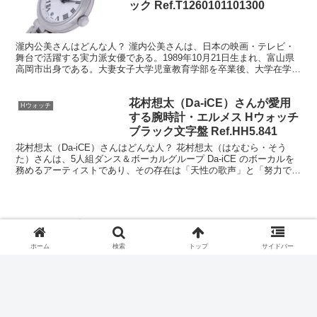
ック Ref.T1260101101300
瀧内公美さんはどんな人？ 瀧内公美さんは、日本の映画・テレビ・
舞台で活躍する実力派女優である。1989年10月21日生まれ、富山県
高岡市出身である。大妻女子大学児童教育学部を卒業後、大学在学中
に女優としての活動を開始し、大学卒業後の2012...
花村想太（Da-iCE）さんが愛用
Hウォッチ
する腕時計・エルメス Hウォッチ
ブラック文字盤 Ref.HH5.841
花村想太（Da-iCE）さんはどんな人？ 花村想太（はなむら・そう
た）さんは、5人組ダンス＆ボーカルグループ Da-iCE のボーカルを
務めるアーティストであり、その存在は「天性の歌声」と「努力で積
み上げた表現力」が同居する稀有なタイプだと...
ホーム
オメガ
ホーム
検索
トップ
サイドバー