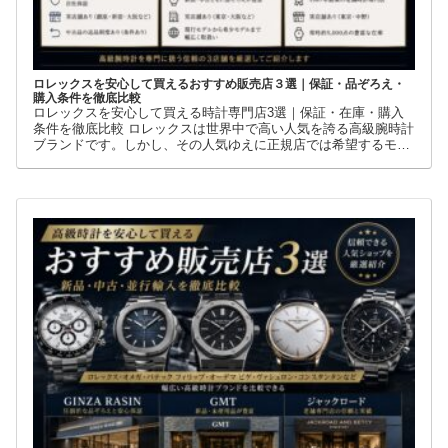
ロレックスを安心して買えるおすすめ販売店３選｜保証・品ぞろえ・
購入条件を徹底比較
ロレックスを安心して買える時計専門店3選｜保証・在庫・購入
条件を徹底比較 ロレックスは世界中で高い人気を誇る高級腕時計
ブランドです。しかし、その人気ゆえに正規店では希望するモデ
ルを購入できないケースも少なくありません。 そこで多くの方が
利用しているのが、新品・中古・並行輸入品を取り扱う時計専門
店です。