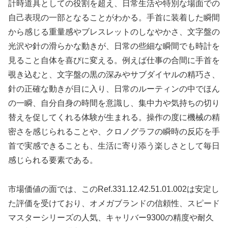
計時道具としての役割を超え、日常生活や特別な場面での
自己表現の一部となることがわかる。手首に装着した瞬間
から感じる重量感やブレスレットのしなやかさ、文字盤の
光沢や針の滑らかな動きが、日常の些細な瞬間でも時計を
見ること自体を喜びに変える。例えば仕事の合間に手首を
覗き込むと、文字盤の黒の深みやサブダイヤルの精巧さ、
針の正確な動きが目に入り、日常のルーティンの中でほん
の一瞬、自分自身の時間を意識し、集中力や気持ちの切り
替えを促してくれる体験が生まれる。操作の度に機械の精
密さを感じられることや、クロノグラフの瞬時の反応を手
首で実感できることも、生活に寄り添う楽しさとして毎日
感じられる要素である。
市場価値の面では、このRef.331.12.42.51.01.002は安定し
た評価を受けており、オメガブランドの信頼性、スピード
マスターシリーズの人気、キャリバー9300の精度や耐久