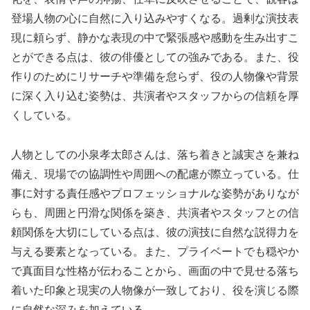
登場人物の心に自然に入り込みやすくなる。過剰な演技表
現に頼らず、静かな表現の中で緊張感や感動を生み出すこ
とができる点は、彼の俳優としての強みである。また、役
作りのためにリサーチや準備を怠らず、役の人物像や背景
に深く入り込む姿勢は、共演者やスタッフからの信頼を厚
くしている。
人物としての小泉孝太郎さんは、落ち着きと誠実さを兼ね
備え、現場での協調性や周囲への配慮が際立っている。仕
事に対する責任感やプロフェッショナルな姿勢がありなが
らも、周囲と円滑な関係を築き、共演者やスタッフとの信
頼関係を大切にしている点は、彼の演技に自然な説得力を
与える要素となっている。また、プライベートでも穏やか
で真面目な性格が伝わることから、画面の中で見せる落ち
着いた印象と現実の人物像が一致しており、役を演じる際
に自然な深みを加えている。