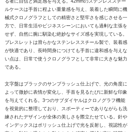
る者に自信と満足感を与える。42mmのステンレススチー
ルケースは手首に程よい重量感を与え、装着した瞬間に機
械式クロノグラフとしての精密さと堅牢さを感じさせる一
方で、日常生活やビジネスシーンにおいても過剰な主張を
せず、自然に腕に馴染む絶妙なサイズ感を実現している。
ブレスレットは滑らかなステンレススチール製で、装着感
が快適であり、長時間身につけても手首に違和感を与えな
い点は、日常で使うクロノグラフとして非常に大きな魅力
である。
文字盤はブラックのサンブラッシュ仕上げで、光の角度に
よって微妙に表情が変化し、手首を見るたびに新鮮な印象
を与えてくれる。3つのサブダイヤルはクロノグラフ機能
を視覚的に整理しており、スポーティーでありながらも洗
練されたデザインが全体の美しさを際立たせている。針や
インデックスはポリッシュ仕上げで光を反射し、視認性が