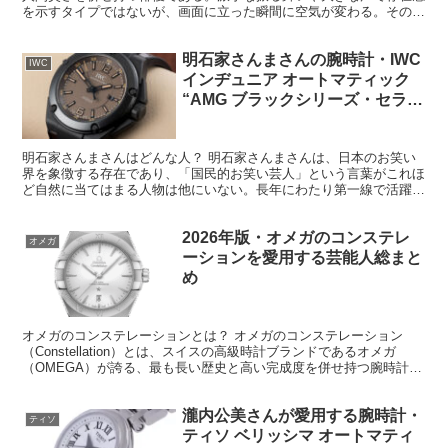
を示すタイプではないが、画面に立った瞬間に空気が変わる。その重
心の低さと佇まいは、長年の積み重ねによってしか身につか...
明石家さんまさんの腕時計・IWC
IWC
インヂュニア オートマティック
“AMG ブラックシリーズ・セラミ
ック” Ref.IW322504
明石家さんまさんはどんな人？ 明石家さんまさんは、日本のお笑い
界を象徴する存在であり、「国民的お笑い芸人」という言葉がこれほ
ど自然に当てはまる人物は他にいない。長年にわたり第一線で活躍し
続けているが、その理由は単なる人気や実績だけではなく、...
2026年版・オメガのコンステレ
オメガ
ーションを愛用する芸能人総まと
め
オメガのコンステレーションとは？ オメガのコンステレーション
（Constellation）とは、スイスの高級時計ブランドであるオメガ
（OMEGA）が誇る、最も長い歴史と高い完成度を併せ持つ腕時計コ
レクションの一つである。1952年に誕生して...
瀧内公美さんが愛用する腕時計・
ティソ
ティソ ベリッシマ オートマティ