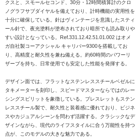
クスと、スモールセコンド、30分・12時間積算計のクロ
ノグラフサブダイヤルを備えており、計時機能の実用性を
十分に確保している。針はヴィンテージを意識したスティ
ール針で、夜光塗料が塗布されており暗所でも読み取りや
すい設計となっている。Ref.331.12.42.51.01.002 はオメ
ガ自社製コーアクシャル キャリバー9300を搭載してお
り、高精度と耐久性を兼ね備える。約60時間のパワーリ
ザーブを持ち、日常使用でも安定した性能を発揮する。
デザイン面では、フラットなステンレススチールベゼルに
タキメーターを刻印し、スピードマスターならではのレー
シングスピリットを象徴している。ブレスレットもステン
レススチール製で、耐久性と装着感に優れており、ビジネ
スやカジュアルシーンを問わず活躍する。クラシックなデ
ザインながら、現代のライフスタイルに合う万能性を持つ
点が、このモデルの大きな魅力である。