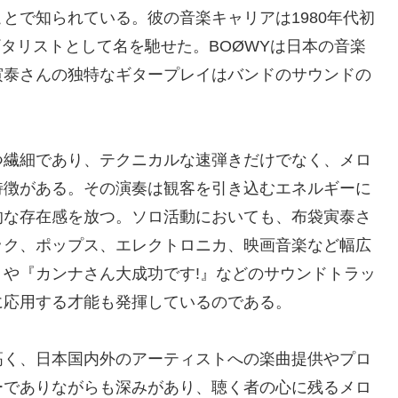
とで知られている。彼の音楽キャリアは1980年代初
ギタリストとして名を馳せた。BOØWYは日本の音楽
寅泰さんの独特なギタープレイはバンドのサウンドの
つ繊細であり、テクニカルな速弾きだけでなく、メロ
特徴がある。その演奏は観客を引き込むエネルギーに
的な存在感を放つ。ソロ活動においても、布袋寅泰さ
ック、ポップス、エレクトロニカ、映画音楽など幅広
や『カンナさん大成功です!』などのサウンドトラッ
に応用する才能も発揮しているのである。
高く、日本国内外のアーティストへの楽曲提供やプロ
ーでありながらも深みがあり、聴く者の心に残るメロ