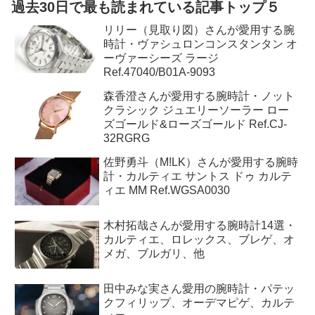
過去30日で最も読まれている記事トップ５
リリー（見取り図）さんが愛用する腕
時計・ヴァシュロンコンスタンタン オ
ーヴァーシーズ ラージ
Ref.47040/B01A-9093
森香澄さんが愛用する腕時計・ノット
クラシック ジュエリーソーラー ロー
ズゴールド&ローズゴールド Ref.CJ-
32RGRG
佐野勇斗（M!LK）さんが愛用する腕時
計・カルティエ サントス ドゥ カルテ
ィエ MM Ref.WGSA0030
木村拓哉さんが愛用する腕時計14選・
カルティエ、ロレックス、ブレゲ、オ
メガ、ブルガリ、他
田中みな実さん愛用の腕時計・パテッ
クフィリップ、オーデマピゲ、カルテ