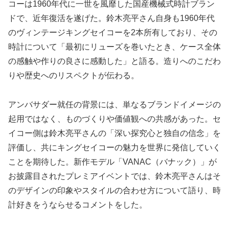
コーは1960年代に一世を風靡した国産機械式時計ブラン
ドで、近年復活を遂げた。鈴木亮平さん自身も1960年代
のヴィンテージキングセイコーを2本所有しており、その
時計について「最初にリューズを巻いたとき、ケース全体
の感触や作りの良さに感動した」と語る。造りへのこだわ
りや歴史へのリスペクトが伝わる。
アンバサダー就任の背景には、単なるブランドイメージの
起用ではなく、ものづくりや価値観への共感があった。セ
イコー側は鈴木亮平さんの「深い探究心と独自の信念」を
評価し、共にキングセイコーの魅力を世界に発信していく
ことを期待した。新作モデル「VANAC（バナック）」が
お披露目されたプレミアイベントでは、鈴木亮平さんはそ
のデザインの印象やスタイルの合わせ方について語り、時
計好きをうならせるコメントをした。