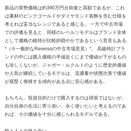
新品の実勢価格は約390万円台前後と高額であるが、これ
は素材のピンクゴールドやダイヤモンド装飾を含む仕様を
考えれば妥当なレンジであると感じる。 一方で中古市場
での評価を見ると、同様のレベルソモデルはブランド全体
として価格の維持が比較的穏やかであるという意見もある
*（※一般的なReversoの中古市場意見）*。 高級時計ブラ
ンドの中には購入価格の半値近くにまで価値が下がるもの
も珍しくないが、ジャガー・ルクルトのように歴史的価値
や人気が継続しているモデルは、流通量や状態次第で価値
が底堅く推移する傾向がある点に安心感がある。
もちろん、投資目的だけで購入するのは得策ではないが、
自分自身の生活に寄り添い、永く使いたいと考えるのであ
れば、その価値を十分に感じられるモデルである。
時と人との絡み合い