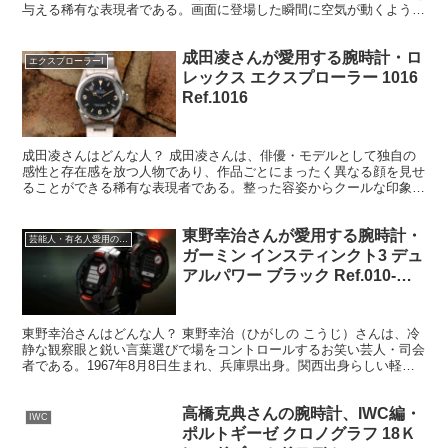
与える稀有な表現者である。画面に登場した瞬間に空気が動くような
力があり、シリアスな役でもコミカルな役でも、まず「桐谷...
成田凌さんが愛用する腕時計・ロ
エクスプローラーI
レックス エクスプローラー 1016
Ref.1016
成田凌さんはどんな人？ 成田凌さんは、俳優・モデルとして独自の
感性と存在感を放つ人物であり、作品ごとにまったく異なる顔を見せ
ることができる稀有な表現者である。整った容姿からクールな印象を
持たれがちだが、その内側には柔軟さと大胆さを併せ持つ表...
東野幸治さんが愛用する腕時計・
芸能人・有名人愛用の腕時計
ガーミン インスティンクト3 デュ
アルパワー ブラック Ref.010-
02934-30
東野幸治さんはどんな人？ 東野幸治（ひがしの こうじ）さんは、冷
静な観察眼と鋭い言葉選びで場をコントロールするお笑い芸人・司会
者である。1967年8月8日生まれ、兵庫県出身。関西出身らしい軽妙
なトークを持ちながら、感情に流されすぎない独特の...
高橋克典さんの腕時計、IWC編・
IWC
ポルトギーゼ クロノグラフ 18Ｋ