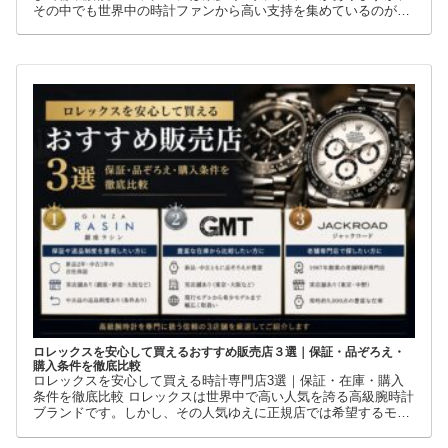
その中でも世界中の時計ファンから高い支持を集めているのが
GMTマスターIIです。赤青ベゼルの「ペプシ」、黒青ベゼルの
ロレックスを安心して買えるおすすめ販売店３選｜保証・品ぞろえ・
購入条件を徹底比較
ロレックスを安心して買える時計専門店3選｜保証・在庫・購入
条件を徹底比較 ロレックスは世界中で高い人気を誇る高級腕時計
ブランドです。しかし、その人気ゆえに正規店では希望するモデ
ルを購入できないケースも少なくありません。 そこで多くの方が
利用しているのが、新品・中古・並行輸入品を取り扱う時計専門