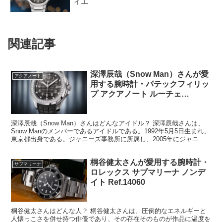
ィエ
関連記事
深澤辰哉（Snow Man）さんが愛
アクアノート
用する腕時計・パテックフィリッ
プ アクアノート ルーチェ
Ref.5267/200A-001
深澤辰哉（Snow Man）さんはどんなアイドル？ 深澤辰哉さんは、
Snow Manのメンバーであるアイドルである。1992年5月5日生まれ、
東京都出身である。ジャニーズ事務所に所属し、2005年にジャニー
ズJr.として活動を開始した経歴を...
桐谷健太さんが愛用する腕時計・
サブマリーナ
ロレックス サブマリーナ ノンデ
イト Ref.14060
桐谷健太さんはどんな人？ 桐谷健太さんは、圧倒的なエネルギーと
人懐っこさを併せ持つ俳優であり、その存在そのものが作品に温度を