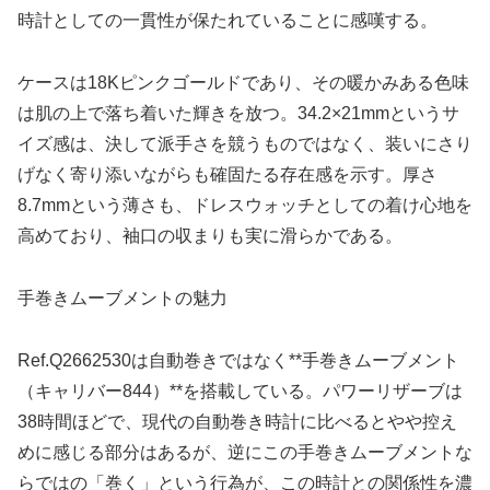
時計としての一貫性が保たれていることに感嘆する。
ケースは18Kピンクゴールドであり、その暖かみある色味
は肌の上で落ち着いた輝きを放つ。34.2×21mmというサ
イズ感は、決して派手さを競うものではなく、装いにさり
げなく寄り添いながらも確固たる存在感を示す。厚さ
8.7mmという薄さも、ドレスウォッチとしての着け心地を
高めており、袖口の収まりも実に滑らかである。
手巻きムーブメントの魅力
Ref.Q2662530は自動巻きではなく**手巻きムーブメント
（キャリバー844）**を搭載している。パワーリザーブは
38時間ほどで、現代の自動巻き時計に比べるとやや控え
めに感じる部分はあるが、逆にこの手巻きムーブメントな
らではの「巻く」という行為が、この時計との関係性を濃