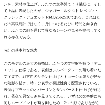
ンを、素材や仕上げ、ふたつの文字盤でより繊細に、そし
て上品に表現したのが、ジャガー・ルクルト レベルソ・
クラシック・デュエット Ref.Q2662530である。これはた
だの高級時計ではなく、身につけるたびに時間と向き合
い、ふたつの顔を通じて異なるシーンや気分を提供してく
れる存在である。
時計の基本的な魅力
このモデルの最大の特徴は、ふたつの文字盤を持つ「デュ
エット」仕様である。表側はシルバーグレーの落ち着いた
文字盤で、縦方向のサテン仕上げとギョーシェ彫りが静か
な陰影を描き、時・分表示が視認性良く配置されている。
裏側はブラックのオパーリンとサンバースト仕上げが施さ
れ、昼夜で異なる趣を見せてくれる。いずれの文字盤にも
同じムーブメントが時を刻むため、2つの顔でありながら