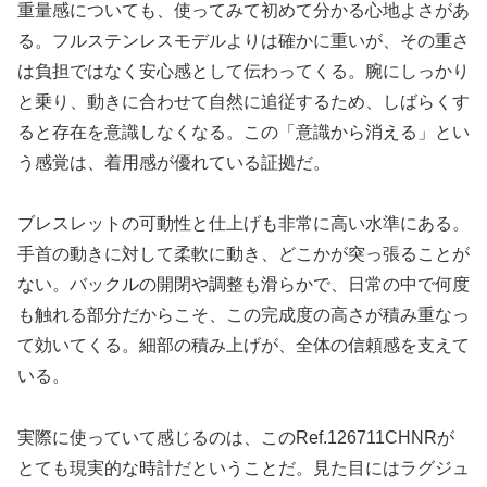
重量感についても、使ってみて初めて分かる心地よさがあ
る。フルステンレスモデルよりは確かに重いが、その重さ
は負担ではなく安心感として伝わってくる。腕にしっかり
と乗り、動きに合わせて自然に追従するため、しばらくす
ると存在を意識しなくなる。この「意識から消える」とい
う感覚は、着用感が優れている証拠だ。
ブレスレットの可動性と仕上げも非常に高い水準にある。
手首の動きに対して柔軟に動き、どこかが突っ張ることが
ない。バックルの開閉や調整も滑らかで、日常の中で何度
も触れる部分だからこそ、この完成度の高さが積み重なっ
て効いてくる。細部の積み上げが、全体の信頼感を支えて
いる。
実際に使っていて感じるのは、このRef.126711CHNRが
とても現実的な時計だということだ。見た目にはラグジュ