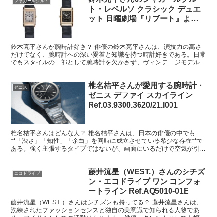
ジャガールクルト
ト・レベルソ クラシック デュエ
ット 日曜劇場『リブート』より
Ref.Q2662530
鈴木亮平さんが腕時計好き？ 俳優の鈴木亮平さんは、演技力の高さ
だけでなく、腕時計への深い愛着と知識を持つ時計好きである。日常
でもスタイルの一部として腕時計を欠かさず、ヴィンテージモデルか
ら最新モデルまで幅広く楽しんでいることが、近年の時計業...
椎名桔平さんが愛用する腕時計・
ゼニス
ゼニス デファイ スカイライン
Ref.03.9300.3620/21.I001
椎名桔平さんはどんな人？ 椎名桔平さんは、日本の俳優の中でも
**「渋さ」「知性」「余白」を同時に成立させている希少な存在**で
ある。強く主張するタイプではないが、画面にいるだけで空気が引き
締まり、物語に重みを与える。その存在感は、年齢やキャ...
藤井流星（WEST.）さんのシチズ
エコドライブ
ン・エコドライブ ワン コンフォ
ートライン Ref.AQ5010-01E
藤井流星（WEST.）さんはシチズンも持ってる？ 藤井流星さんは、
洗練されたファッションセンスと独自の美意識で知られる人物であ