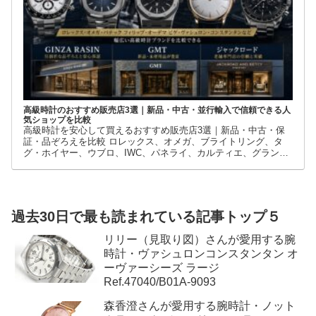
高級時計のおすすめ販売店3選｜新品・中古・並行輸入で信頼できる人
気ショップを比較
高級時計を安心して買えるおすすめ販売店3選｜新品・中古・保
証・品ぞろえを比較 ロレックス、オメガ、ブライトリング、タ
グ・ホイヤー、ウブロ、IWC、パネライ、カルティエ、グランド
セイコーなど、高級時計には数多くのブランドとモデルがありま
す。
過去30日で最も読まれている記事トップ５
リリー（見取り図）さんが愛用する腕
時計・ヴァシュロンコンスタンタン オ
ーヴァーシーズ ラージ
Ref.47040/B01A-9093
森香澄さんが愛用する腕時計・ノット