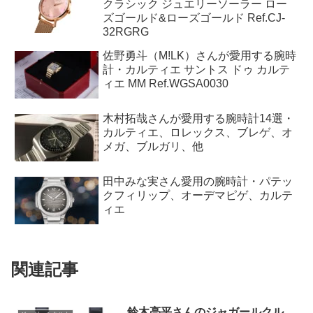
クラシック ジュエリーソーラー ロー
ズゴールド&ローズゴールド Ref.CJ-
32RGRG
佐野勇斗（M!LK）さんが愛用する腕時
計・カルティエ サントス ドゥ カルテ
ィエ MM Ref.WGSA0030
木村拓哉さんが愛用する腕時計14選・
カルティエ、ロレックス、ブレゲ、オ
メガ、ブルガリ、他
田中みな実さん愛用の腕時計・パテッ
クフィリップ、オーデマピゲ、カルテ
ィエ
関連記事
鈴木亮平さんのジャガールクル