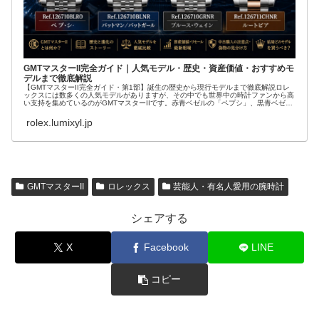
GMTマスターII完全ガイド｜人気モデル・歴史・資産価値・おすすめモ
デルまで徹底解説
【GMTマスターII完全ガイド・第1部】誕生の歴史から現行モデルまで徹底解説ロレ
ックスには数多くの人気モデルがありますが、その中でも世界中の時計ファンから高
い支持を集めているのがGMTマスターIIです。赤青ベゼルの「ペプシ」、黒青ベゼル
の「...
rolex.lumixyl.jp
GMTマスターII
ロレックス
芸能人・有名人愛用の腕時計
シェアする
X
Facebook
LINE
コピー