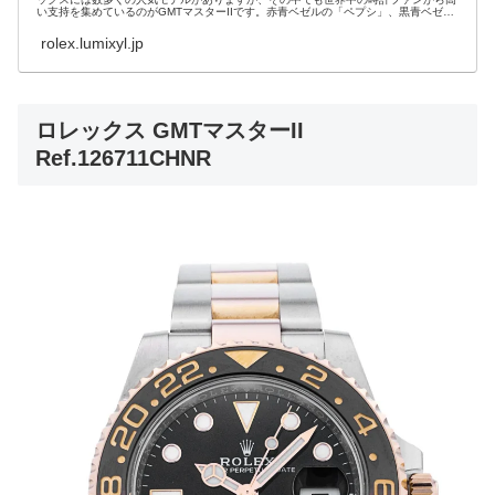
い支持を集めているのがGMTマスターIIです。赤青ベゼルの「ペプシ」、黒青ベゼル
の「...
rolex.lumixyl.jp
ロレックス GMTマスターII
Ref.126711CHNR