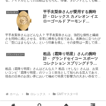
る。アイドルとしての活動はもちろん、俳優、タレントとしても幅広
く活躍し、その立ち居振る舞いや身に着けるアイテム一つ...
平手友梨奈さんが愛用する腕時
カメレオン
計・ロレックス カメレオン イエ
ローゴールド アーモンド
Ref.2000
平手友梨奈さんはどんな人？ 平手友梨奈さんは、強烈な個性と繊細
さを同時に感じさせる、非常に稀有な存在である。表舞台に立つたび
に「型にはまらない人」という印象を残し、その姿勢は一貫して揺ら
ぐことがない。 彼女の最大の特徴は、感情表現の純度の高...
粗品（霜降り明星）さんの腕時
グランドセイコー
計・ グランドセイコー スポーツ
コレクション スプリングドライ
ブ クロノグラフ Ref.SBGC247
粗品（霜降り明星）さんはどんな人？ 粗品（そしな）さんは、お笑
いコンビ「霜降り明星」のツッコミ担当として知られる芸人であり、
現在の日本のお笑い界において極めて特異で影響力の大きい存在であ
る。本名は佐々木直人。1993年生まれ、大阪府出身。若...
ホーム
ロレックス
GMTマスターII