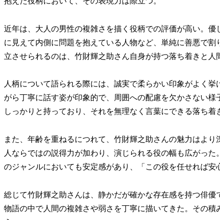
抱えた役柄において、その表現力は際立つ。
近年は、大人の男性の複雑さを描く役柄での評価が高い。優
に見えて内側に問題を抱えている人物など、単純に善悪で割
立させられるのは、竹財輝之助さん自身が持つ落ち着きと人
人柄について語られる際には、誠実で柔らかい印象がよく挙
がら丁寧に話す姿が印象的で、周囲への配慮を欠かさない様
しっかりと持っており、それを無理なく言葉にできる落ち着
また、年齢を重ねるにつれて、竹財輝之助さんの魅力はより
人ならではの説得力が加わり、演じられる役の幅も広がった
のジャンルにおいても安定感があり、「この役を任せれば安
総じて竹財輝之助さんは、静かだが確かな存在感を持つ俳優
物語の中で人間の複雑さや弱さを丁寧に描いてきた。その積