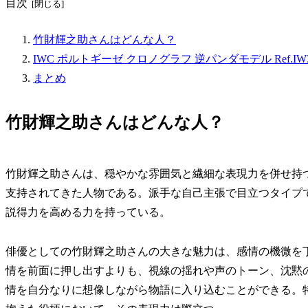
目次
竹財輝之助さんはどんな人？
IWC ポルトギーゼ クロノグラフ 逆パンダモデル Ref.IW37
まとめ
竹財輝之助さんはどんな人？
竹財輝之助さんは、穏やかな雰囲気と繊細な表現力を併せ持
支持されてきた人物である。派手な自己主張で目立つタイプ
説得力を高める力を持っている。
俳優としての竹財輝之助さんの大きな魅力は、感情の機微を
情を前面に押し出すよりも、視線の揺れや声のトーン、沈黙
情を自分なりに想像しながら物語に入り込むことができる。