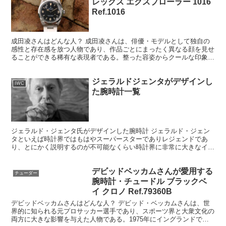
レックス エクスプローラー 1016
Ref.1016
成田凌さんはどんな人？ 成田凌さんは、俳優・モデルとして独自の
感性と存在感を放つ人物であり、作品ごとにまったく異なる顔を見せ
ることができる稀有な表現者である。整った容姿からクールな印象を
持たれがちだが、その内側には柔軟さと大胆さを併せ持つ表...
ジェラルドジェンタがデザインし
IWC
た腕時計一覧
ジェラルド・ジェンタ氏がデザインした腕時計 ジェラルド・ジェン
タといえば時計界ではもはやスーパースターでありレジェンドであ
り、とにかく説明するのが不可能なくらい時計界に非常に大きなイン
パクトを与えたデザイナーである。 1931年5月1日スイ...
デビッドベッカムさんが愛用する
チューダー
腕時計・チュードル ブラックベ
イ クロノ Ref.79360B
デビッドベッカムさんはどんな人？ デビッド・ベッカムさんは、世
界的に知られる元プロサッカー選手であり、スポーツ界と大衆文化の
両方に大きな影響を与えた人物である。1975年にイングランドで生