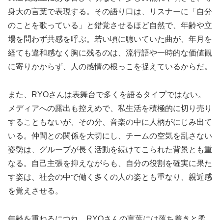
身大の言葉で表現する。その語り口は、リスナーに「自分
のことを歌っている」と錯覚させるほど自然で、年齢や立
場を問わず共感を呼ぶ。若い頃に聴いていた曲が、年月を
経ても違和感なく胸に残るのは、流行語や一時的な価値観
に寄りかからず、人の感情の根っこを捉えているからだ。
また、RYOさんは表舞台で多くを語るタイプではない。
メディアへの露出も控えめで、私生活を積極的に切り売り
することもないが、その分、音楽の中に人柄がにじみ出て
いる。仲間との関係を大切にし、チームの空気を乱さない
姿勢は、グループが長く活動を続けてこられた背景とも重
なる。自己主張を抑えながらも、自分の役割を確実に果た
す姿は、社会の中で働く多くの人の姿とも重なり、親近感
を覚えさせる。
年齢を重ねるにつれ、RYOさんの言葉には落ち着きと柔