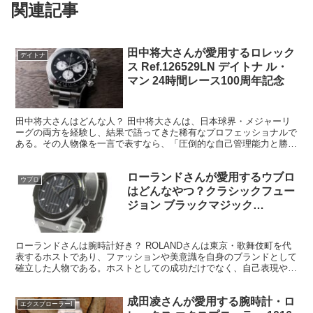
関連記事
田中将大さんが愛用するロレック
デイトナ
ス Ref.126529LN デイトナ ル・
マン 24時間レース100周年記念
田中将大さんはどんな人？ 田中将大さんは、日本球界・メジャーリ
ーグの両方を経験し、結果で語ってきた稀有なプロフェッショナルで
ある。その人物像を一言で表すなら、「圧倒的な自己管理能力と勝負
師の顔を併せ持つ努力の天才」だと思う。 まず特筆すべき...
ローランドさんが愛用するウブロ
ウブロ
はどんなやつ？クラシックフュー
ジョン ブラックマジック
Ref.511.CM.1771.RX
ローランドさんは腕時計好き？ ROLANDさんは東京・歌舞伎町を代
表するホストであり、ファッションや美意識を自身のブランドとして
確立した人物である。ホストとしての成功だけでなく、自己表現やラ
イフスタイルへのこだわりが強いことでも知られ、腕時...
成田凌さんが愛用する腕時計・ロ
エクスプローラーI