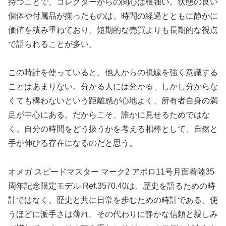
持つことで、コレクターからの関心は根強い。状態の良い
個体や付属品が揃ったものは、時間の経過とともに静かに
価値を積み重ねており、短期的な売買よりも長期的な視点
で語られることが多い。
この時計を使っていると、他人からの視線を強く意識する
ことはあまりない。分かる人には分かる、しかし分からな
くても構わないという距離感が心地よく、所有者自身の満
足が中心にある。だからこそ、誰かに見せるためではな
く、自分の時間をどう扱うかを考える相棒として、自然と
手が伸びる存在になるのだと思う。
オメガ スピードマスター マーク2 アポロ11号月面着陸35
周年記念限定モデル Ref.3570.40は、歴史を語るための時
計ではなく、歴史と共に日常を歩むための時計である。使
うほどに派手さは薄れ、その代わりに静かな信頼と親しみ