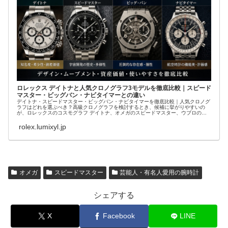
ロレックス デイトナと人気クロノグラフ3モデルを徹底比較｜スピード
マスター・ビッグバン・ナビタイマーとの違い
デイトナ・スピードマスター・ビッグバン・ナビタイマーを徹底比較｜人気クロノグ
ラフはどれを選ぶべき？高級クロノグラフを検討するとき、候補に挙がりやすいの
が、ロレックスのコスモグラフ デイトナ、オメガのスピードマスター、ウブロのビ
ッグバン、ブラ...
rolex.lumixyl.jp
オメガ
スピードマスター
芸能人・有名人愛用の腕時計
シェアする
X
Facebook
LINE