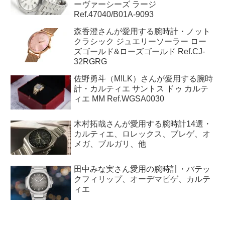
ーヴァーシーズ ラージ
Ref.47040/B01A-9093
森香澄さんが愛用する腕時計・ノット
クラシック ジュエリーソーラー ロー
ズゴールド&ローズゴールド Ref.CJ-
32RGRG
佐野勇斗（M!LK）さんが愛用する腕時
計・カルティエ サントス ドゥ カルテ
ィエ MM Ref.WGSA0030
木村拓哉さんが愛用する腕時計14選・
カルティエ、ロレックス、ブレゲ、オ
メガ、ブルガリ、他
田中みな実さん愛用の腕時計・パテッ
クフィリップ、オーデマピゲ、カルテ
ィエ