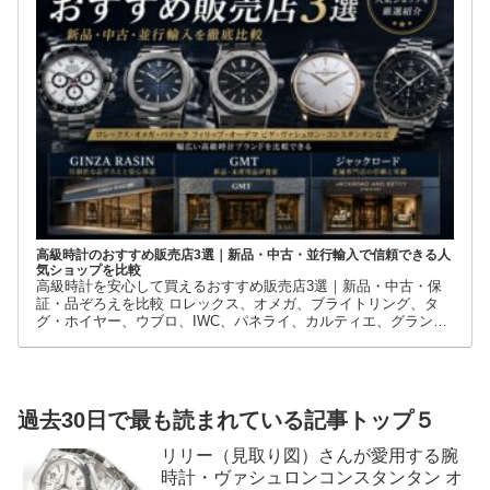
高級時計のおすすめ販売店3選｜新品・中古・並行輸入で信頼できる人
気ショップを比較
高級時計を安心して買えるおすすめ販売店3選｜新品・中古・保
証・品ぞろえを比較 ロレックス、オメガ、ブライトリング、タ
グ・ホイヤー、ウブロ、IWC、パネライ、カルティエ、グランド
セイコーなど、高級時計には数多くのブランドとモデルがありま
す。
過去30日で最も読まれている記事トップ５
リリー（見取り図）さんが愛用する腕
時計・ヴァシュロンコンスタンタン オ