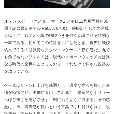
オメガ スピードマスター マーク2 アポロ11号月面着陸35
周年記念限定モデル Ref.3570.40は、腕時計としての完成
度以上に、時間と記憶の結びつきを強く意識させる特別な
一本である。初めてこの時計を手にしたとき、視界に飛び
込んでくるのは独特なクッションケースの存在感だ。丸で
も角でもないフォルムは、現代のスポーツウォッチとは異
なる時代の空気をまとっており、それだけで静かな説得力
を放っている。
ケースはサテン仕上げを基調とし、過度な光沢を抑えた表
情が特徴的だ。実際に着用してみると、視覚的なボリュー
ムほど重さを感じさせず、腕に沿うように収まる。その感
覚は、単に装着感が良いという言葉では片付けられず、設
計者が「使われる道具」であることを真剣に考えていたこ