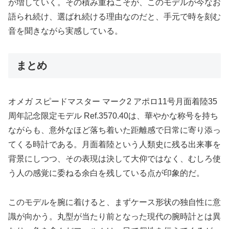
が増していく。その積み重ねこそが、このモデルが今なお
語られ続け、選ばれ続ける理由なのだと、手元で時を刻む
音を聞きながら実感している。
まとめ
オメガ スピードマスター マーク2 アポロ11号月面着陸35
周年記念限定モデル Ref.3570.40は、華やかな称号を持ち
ながらも、意外なほど落ち着いた距離感で日常に寄り添っ
てくる時計である。月面着陸という人類史に残る出来事を
背景にしつつ、その表現は決して大仰ではなく、むしろ使
う人の感覚に委ねる余白を残している点が印象的だ。
このモデルを腕に着けると、まずケース形状の独自性に意
識が向かう。丸型が当たり前となった現代の腕時計とは異