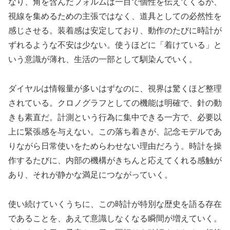
なり、角を含んだフォルムは一目で個性を伝えてくるが、
視線を集めるための主張ではなく、道具としての必然性を
感じさせる。装着感は安定しており、動作のたびに時計が
ずれるような不安は少ない。使うほどに「着けている」と
いう意識が薄れ、生活の一部として馴染んでいく。
ダイヤルは情報量が多いはずなのに、視界は驚くほど整理
されている。クロノグラフとしての機能は明確で、針の動
きも素直だ。計測という行為に集中できる一方で、必要以
上に緊張感を与えない。この落ち着きが、記念モデルであ
りながら日常使いをためらわせない理由だろう。時計を操
作するたびに、内部の機構がきちんと応えてくれる感触が
あり、それが静かな満足につながっていく。
使い続けていくうちに、この時計が特別な歴史を語る存在
であることを、あえて意識しなくなる瞬間が増えていく。