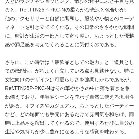
人とのランチやショッピング、散歩の途中にふと手首を見
ると、Ref.TTN25P-PKC-Nの柔らかな光沢と色合いが、
他のアクセサリーと自然に調和し、服装や小物とのコーデ
ィネートを引き立ててくれる。その日常のささやかな瞬間
に、時計が生活の一部として寄り添い、ちょっとした優越
感や満足感を与えてくれることに気付くのである。
さらに、この時計は「装飾品としての魅力」と「道具とし
ての機能性」が程よく両立している点も見逃せない。特に
女性向けのデザインは可愛らしさを強調しがちであるが、
Ref.TTN25P-PKC-Nはその華やかさの中に落ち着きを兼
ね備えており、年齢やシーンを問わず自然に使える汎用性
がある。オフィスやカジュアル、ちょっとしたパーティー
など、どの場面でも手元にあるだけで雰囲気を和らげ、同
時に上品さを演出してくれるので、使用するたびに自分の
生活や気持ちが少し豊かになるような感覚を味わえる。