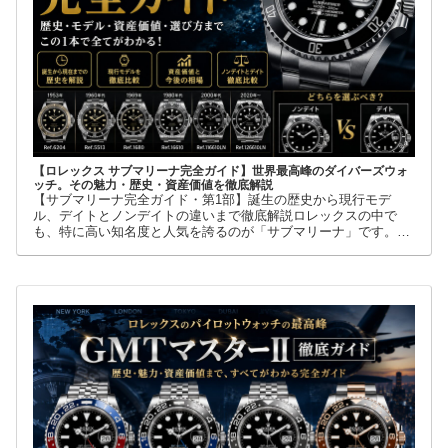
【ロレックス サブマリーナ完全ガイド】世界最高峰のダイバーズウォ
ッチ。その魅力・歴史・資産価値を徹底解説
【サブマリーナ完全ガイド・第1部】誕生の歴史から現行モデ
ル、デイトとノンデイトの違いまで徹底解説ロレックスの中で
も、特に高い知名度と人気を誇るのが「サブマリーナ」です。高
級腕時計に詳しくない人でも、黒い文字盤、回転ベゼル、力強い
ブレスレット