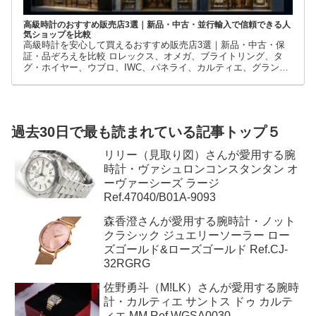
高級時計のおすすめ販売店3選｜新品・中古・並行輸入で信頼できる人
気ショップを比較
高級時計を安心して買えるおすすめ販売店3選｜新品・中古・保
証・品ぞろえを比較 ロレックス、オメガ、ブライトリング、タ
グ・ホイヤー、ウブロ、IWC、パネライ、カルティエ、グランド
セイコーなど、高級時計には数多くのブランドとモデルがありま
す。
過去30日で最も読まれている記事トップ５
リリー（見取り図）さんが愛用する腕
時計・ヴァシュロンコンスタンタン オ
ーヴァーシーズ ラージ
Ref.47040/B01A-9093
森香澄さんが愛用する腕時計・ノット
クラシック ジュエリーソーラー ロー
ズゴールド&ローズゴールド Ref.CJ-
32RGRG
佐野勇斗（M!LK）さんが愛用する腕時
計・カルティエ サントス ドゥ カルテ
ィエ MM Ref.WGSA0030