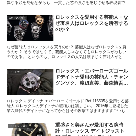
異なる顔を見せながらも、一貫した芯の強さを感じさせる表現者であ
る。若い頃から第一線で活躍しながら、年齢を重ねるごとに...
ロレックスを愛用する芸能人・な
GMTマスター
ぜ著名人はロレックスを所有する
のか？
なぜ芸能人はロレックスを買うのか？ 芸能人はなぜロレックスを買
うのか？ そうではなくて、芸能人じゃなくてもロレックスが欲しい
のである。 というのも、ロレックスの人気は凄まじく芸能人がとい
うよりも一般的に売買されている数量がまず多い。 売買や...
ロレックス・エバーローズゴール
デイトナ
ドデイトナ愛用の芸能人・チャン
グンソク、渡辺直美、藤森慎吾、
小栗旬、亀梨和也、藤ヶ谷太輔
ロレックス デイトナ エバーローズゴールド Ref.116505を愛用する芸
能人 ロレックスのデイトナの破壊力は凄まじい。 2016年に登場した
第六世代のデイトナになってからはその攻撃力はますますすごいもの
になっていると感じる。 ここでいう...
重盛さと美さんが愛用する腕時
デイトジャスト
計・ロレックス デイトジャスト