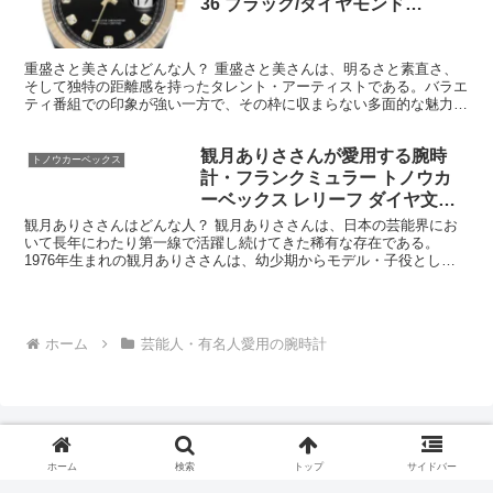
36 ブラック/ダイヤモンド
Ref.126233G
重盛さと美さんはどんな人？ 重盛さと美さんは、明るさと素直さ、
そして独特の距離感を持ったタレント・アーティストである。バラエ
ティ番組での印象が強い一方で、その枠に収まらない多面的な魅力を
持つ人物だ。 まず広く知られているのは、天真爛漫で飾ら...
観月ありささんが愛用する腕時
トノウカーベックス
計・フランクミュラー トノウカ
ーベックス レリーフ ダイヤ文字
盤 Ref.1752QZRELCD1R 5N
観月ありささんはどんな人？ 観月ありささんは、日本の芸能界にお
いて長年にわたり第一線で活躍し続けてきた稀有な存在である。
1976年生まれの観月ありささんは、幼少期からモデル・子役として
活動を始め、成長とともにその活躍の場を広げてきた人物だ。...
ホーム
芸能人・有名人愛用の腕時計
ホーム
検索
トップ
サイドバー