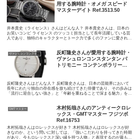
用する腕時計・オメガ スピード
マスターデイト Ref.3513.50
井本貴史（ライセンス）さんはどんな人？ 井本貴史さんは、日本の
お笑いコンビ ライセンス のツッコミ担当として長年活躍している芸
人であり、独特のキャラクターとトーク力で多くのファンに愛されて
いる人物である。ライセンスは藤原一裕さんと1996年...
反町隆史さんが愛用する腕時計・
ヴァシュロンコンスタンタン
ヴァシュロンコンスタンタン パ
トリモニー コンテンポラリー
Ref.85180/000G-9230
反町隆史さんはどんな人？ 反町隆史さんは、日本の芸能界において
長年にわたり独自の存在感を放ち続けてきた俳優であり、その歩みは
「流行に迎合しない強さ」と「年齢を重ねることで深まる魅力」を体
現している人物である。派手な露出や話題作りに頼ることな...
木村拓哉さんのアンティークロレ
GMTマスター
ックス・GMTマスター フジツボ
Ref.16753
木村拓哉さんはロレックスが好き？ 木村拓哉さんはロレックスが好
きなのか、という問いに対しては、「強いこだわりを持ってきた時期
があり、今もロレックスと深い縁を持つ人物」と表現するのが最も近