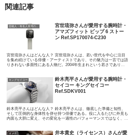
関連記事
宮世琉弥さんが愛用する腕時計・
芸能人・有名人愛用の腕時計
アマズフィット ビップ 6 ストー
ン Ref.SP170074-C230
宮世琉弥さんはどんな人？ 宮世琉弥さんは、若い世代を中心に注目
を集め続けている俳優・アーティストであり、その魅力は一言では語
りきれない多面性にある人物だ。2004年生まれという若さでありな
がら、すでに俳優としての確かな実績と存在感を築いてお...
鈴木亮平さんが愛用する腕時計・
キングセイコー
セイコー キングセイコー
Ref.SDKV001
鈴木亮平さんはどんな人？ 鈴木亮平さんは、徹底した準備と知性、
そして圧倒的な身体性を併せ持つ俳優である。役に入るたびに外見も
内面も大胆に変え、その変化を一過性のパフォーマンスではなく、人
物として成立させてしまう稀有な存在だ。 最大の特徴は、...
井本貴史（ライセンス）さんが愛
オメガ