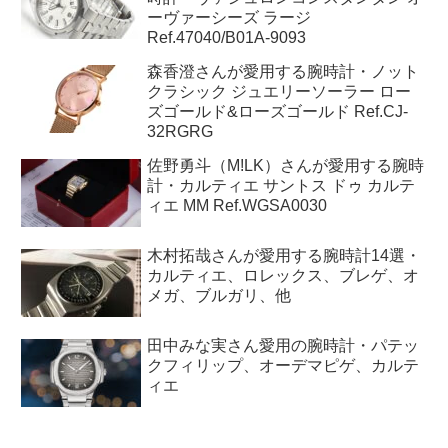
ーヴァーシーズ ラージ
Ref.47040/B01A-9093
森香澄さんが愛用する腕時計・ノット
クラシック ジュエリーソーラー ロー
ズゴールド&ローズゴールド Ref.CJ-
32RGRG
佐野勇斗（M!LK）さんが愛用する腕時
計・カルティエ サントス ドゥ カルテ
ィエ MM Ref.WGSA0030
木村拓哉さんが愛用する腕時計14選・
カルティエ、ロレックス、ブレゲ、オ
メガ、ブルガリ、他
田中みな実さん愛用の腕時計・パテッ
クフィリップ、オーデマピゲ、カルテ
ィエ