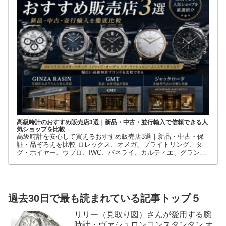
高級時計のおすすめ販売店3選｜新品・中古・並行輸入で信頼できる人
気ショップを比較
高級時計を安心して買えるおすすめ販売店3選｜新品・中古・保
証・品ぞろえを比較 ロレックス、オメガ、ブライトリング、タ
グ・ホイヤー、ウブロ、IWC、パネライ、カルティエ、グランド
セイコーなど、高級時計には数多くのブランドとモデルがありま
す。
過去30日で最も読まれている記事トップ５
リリー（見取り図）さんが愛用する腕
時計・ヴァシュロンコンスタンタン オ