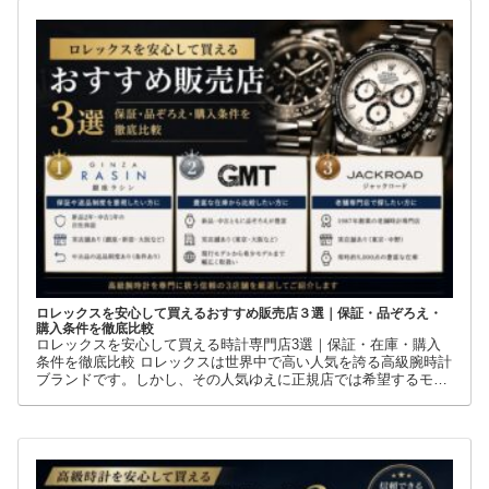
ロレックスを安心して買えるおすすめ販売店３選｜保証・品ぞろえ・
購入条件を徹底比較
ロレックスを安心して買える時計専門店3選｜保証・在庫・購入
条件を徹底比較 ロレックスは世界中で高い人気を誇る高級腕時計
ブランドです。しかし、その人気ゆえに正規店では希望するモデ
ルを購入できないケースも少なくありません。 そこで多くの方が
利用しているのが、新品・中古・並行輸入品を取り扱う時計専門
店です。