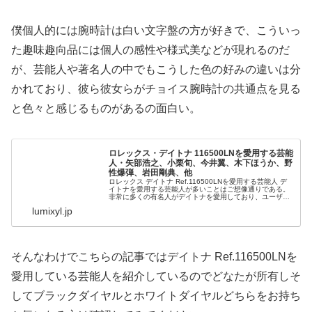
僕個人的には腕時計は白い文字盤の方が好きで、こういっ
た趣味趣向品には個人の感性や様式美などが現れるのだ
が、芸能人や著名人の中でもこうした色の好みの違いは分
かれており、彼ら彼女らがチョイス腕時計の共通点を見る
と色々と感じるものがあるの面白い。
ロレックス・デイトナ 116500LNを愛用する芸能
人・矢部浩之、小栗旬、今井翼、木下ほうか、野
性爆弾、岩田剛典、他
ロレックス デイトナ Ref.116500LNを愛用する芸能人 デ
イトナを愛用する芸能人が多いことはご想像通りである。
非常に多くの有名人がデイトナを愛用しており、ユーザー
は日本国内を問わず世界中に散らばっている。 その数とい
lumixyl.jp
えば著名人以外...
そんなわけでこちらの記事ではデイトナ Ref.116500LNを
愛用している芸能人を紹介しているのでどなたが所有しそ
してブラックダイヤルとホワイトダイヤルどちらをお持ち