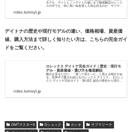
モデル、デイトとノンデイトの違いまで徹底解説ロレック
スの中でも、特に高い知名度と人気を誇るのが「サブマリ
ーナ」です。高級腕時計に詳しくない人でも、黒い文字
rolex.lumixyl.jp
盤、回転ベゼル、力強いブレスレット...
デイトナの歴史や現行モデルの違い、価格相場、資産価
値、購入方法まで詳しく知りたい方は、こちらの完全ガイ
ドをご覧ください。
ロレックス デイトナ完全ガイド｜歴史・現行モ
デル・資産価値・選び方を徹底解説
腕元を見るたびに、「買って良かった」と思える時計があ
る。世界中で愛され続けるロレックス デイトナ。【ロレッ
クス デイトナ完全ガイド・第1部】誕生の歴史から現行モ
デルまで徹底解説ロレックスには数多くの人気モデルがあ
りますが、その頂点に君臨する...
rolex.lumixyl.jp
GMTマスターII
Gショック
カシオ
サブマリーナ