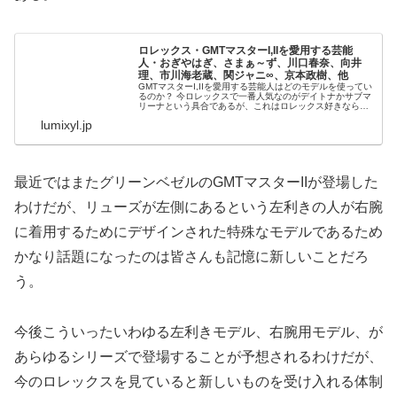
ロレックス・GMTマスターI,IIを愛用する芸能
人・おぎやはぎ、さまぁ～ず、川口春奈、向井
理、市川海老蔵、関ジャニ∞、京本政樹、他
GMTマスターI,IIを愛用する芸能人はどのモデルを使ってい
るのか？ 今ロレックスで一番人気なのがデイトナかサブマ
リーナという具合であるが、これはロレックス好きなら見
ていてすぐにお分かりになることと思う。 ロレックスの中
lumixyl.jp
で一番存在感があるか...
最近ではまたグリーンベゼルのGMTマスターIIが登場した
わけだが、リューズが左側にあるという左利きの人が右腕
に着用するためにデザインされた特殊なモデルであるため
かなり話題になったのは皆さんも記憶に新しいことだろ
う。
今後こういったいわゆる左利きモデル、右腕用モデル、が
あらゆるシリーズで登場することが予想されるわけだが、
今のロレックスを見ていると新しいものを受け入れる体制