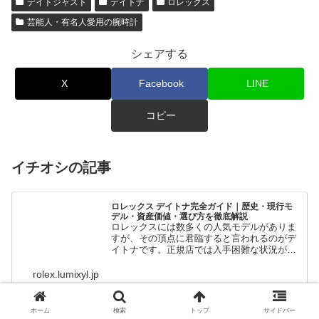
デイトジャスト
デイトナ
ロレックス
芸能人・有名人愛用の腕時計
シェアする
X
Facebook
LINE
コピー
イチオシの記事
ロレックス デイトナ完全ガイド｜歴史・現行モ
デル・資産価値・選び方を徹底解説
ロレックスには数多くの人気モデルがありま
すが、その頂点に君臨すると言われるのがデ
イトナです。正規店では入手困難な状況が続
き、中古市場では定価を大きく上回る価格で
取引されることも珍しくありません。
rolex.lumixyl.jp
ホーム
検索
トップ
サイドバー