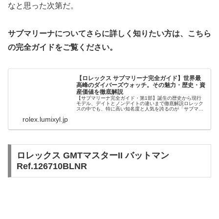
なと思った次第だ。
サブマリーナについてさらに詳しく知りたい方は、こちら
の完全ガイドをご覧ください。
【ロレックス サブマリーナ完全ガイド】世界最
高峰のダイバーズウォッチ。その魅力・歴史・資
産価値を徹底解説
【サブマリーナ完全ガイド・第1部】誕生の歴史から現行
モデル、デイトとノンデイトの違いまで徹底解説ロレック
スの中でも、特に高い知名度と人気を誇るのが「サブマリ
ーナ」です。高級腕時計に詳しくない人でも、黒い文字
rolex.lumixyl.jp
盤、回転ベゼル、力強いブレスレット...
ロレックス GMTマスターII バットマン
Ref.126710BLNR