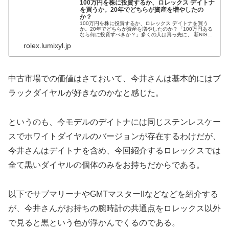
100万円を株に投資するか、ロレックス デイトナ
を買うか。20年でどちらが資産を増やしたの
か？
100万円を株に投資するか、ロレックス デイトナを買う
か。20年でどちらが資産を増やしたのか？「100万円ある
なら何に投資すべきか？」多くの人は真っ先に、 新NISA
S&P500 全世界株式 日本株などを思い浮かべるでしょう。
rolex.lumixyl.jp
しか...
中古市場での価値はさておいて、今井さんは基本的にはブ
ラックダイヤルが好きなのかなと感じた。
というのも、今モデルのデイトナには同じステンレスケー
スでホワイトダイヤルのバージョンが存在するわけだが、
今井さんはデイトナを含め、今回紹介するロレックスでは
全て黒いダイヤルの個体のみをお持ちだからである。
以下でサブマリーナやGMTマスターIIなどなどを紹介する
が、今井さんがお持ちの腕時計の共通点をロレックス以外
で見ると黒という色が浮かんでくるのである。