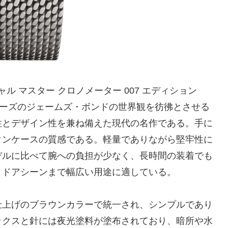
ャル マスター クロノメーター 007 エディション
『007』シリーズのジェームズ・ボンドの世界観を彷彿とさせる
性とデザイン性を兼ね備えた現代の名作である。手に
タンケースの質感である。軽量でありながら堅牢性に
デルに比べて腕への負担が少なく、長時間の装着でも
トドアシーンまで幅広い用途に適している。
盤は、マット仕上げのブラウンカラーで統一され、シンプルであり
ックスと針には夜光塗料が塗布されており、暗所や水