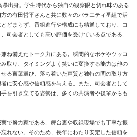
広島県出身。学生時代から独自の観察眼と切れ味のある
相方の有田哲平さんと共に数々のバラエティ番組で活
にとどまらず、番組進行や構成にも精通しており、コ
ト、司会者としても高い評価を受けている点である。
を兼ね備えたトーク力にある。瞬間的なボケやツッコ
読み取り、タイミングよく笑いに変換する能力は他の
させる言葉選び、落ち着いた声質と独特の間の取り方
聴者に安心感や信頼感を与える。また、司会者として
相手を引き立てる姿勢は、多くの共演者や後輩からも
誠実で努力家である。舞台裏や収録現場でも丁寧な振
を忘れない。そのため、長年にわたり安定した信頼を