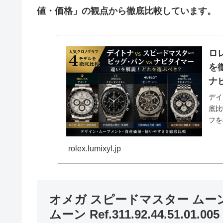
値・価格」の観点から徹底比較しています。
ロ
を
ナ
デイ
底比
フを
スモ
ビッ
rolex.lumixyl.jp
オメガ スピードマスター ムー
ムーン Ref.311.92.44.51.01.005