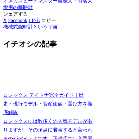
オメガ
スピードマスター
芸能人・有名人
愛用の腕時計
シェアする
X
Facebook
LINE
コピー
機械式腕時計という宇宙
イチオシの記事
ロレックス デイトナ完全ガイド｜歴
史・現行モデル・資産価値・選び方を徹
底解説
ロレックスには数多くの人気モデルがあ
りますが、その頂点に君臨すると言われ
るのがデイトナです。正規店では入手困