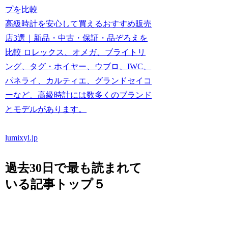
プを比較
高級時計を安心して買えるおすすめ販売
店3選｜新品・中古・保証・品ぞろえを
比較 ロレックス、オメガ、ブライトリ
ング、タグ・ホイヤー、ウブロ、IWC、
パネライ、カルティエ、グランドセイコ
ーなど、高級時計には数多くのブランド
とモデルがあります。
lumixyl.jp
過去30日で最も読まれて
いる記事トップ５