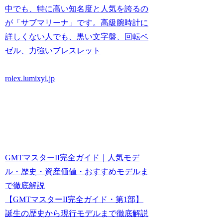
中でも、特に高い知名度と人気を誇るの
が「サブマリーナ」です。高級腕時計に
詳しくない人でも、黒い文字盤、回転ベ
ゼル、力強いブレスレット
rolex.lumixyl.jp
GMTマスターII完全ガイド｜人気モデ
ル・歴史・資産価値・おすすめモデルま
で徹底解説
【GMTマスターII完全ガイド・第1部】
誕生の歴史から現行モデルまで徹底解説