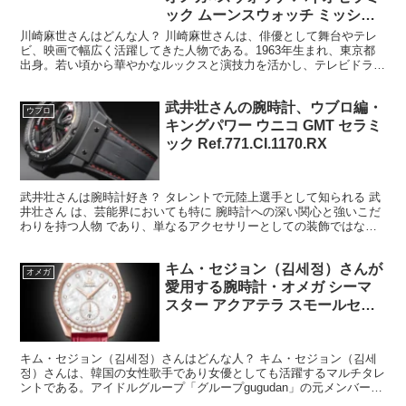
ック ムーンスウォッチ ミッショ
ン トゥー ムーン
川崎麻世さんはどんな人？ 川崎麻世さんは、俳優として舞台やテレ
ビ、映画で幅広く活躍してきた人物である。1963年生まれ、東京都
出身。若い頃から華やかなルックスと演技力を活かし、テレビドラマ
やバラエティ番組で注目を集めた。俳優としてのキャリア...
武井壮さんの腕時計、ウブロ編・
ウブロ
キングパワー ウニコ GMT セラミ
ック Ref.771.CI.1170.RX
武井壮さんは腕時計好き？ タレントで元陸上選手として知られる 武
井壮さん は、芸能界においても特に 腕時計への深い関心と強いこだ
わりを持つ人物 であり、単なるアクセサリーとしての装飾ではな
く、ひとつひとつの時計に思い出やストーリーを見出し、...
キム・セジョン（김세정）さんが
オメガ
愛用する腕時計・オメガ シーマ
スター アクアテラ スモールセコ
ンド 38mm
Ref.20.58.38.20.55.002
キム・セジョン（김세정）さんはどんな人？ キム・セジョン（김세
정）さんは、韓国の女性歌手であり女優としても活躍するマルチタレ
ントである。アイドルグループ「グループgugudan」の元メンバーと
してデビューした彼女は、歌唱力の高さと表現力で注...