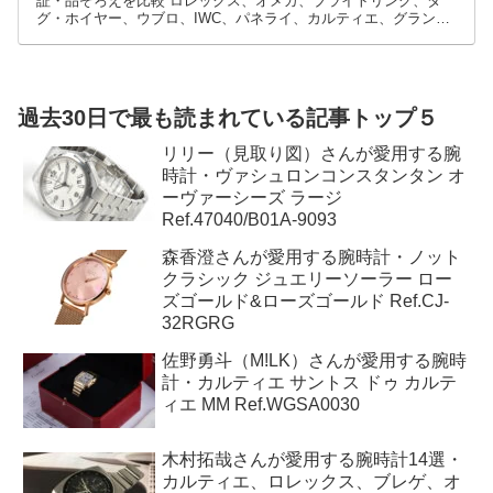
証・品ぞろえを比較 ロレックス、オメガ、ブライトリング、タ
グ・ホイヤー、ウブロ、IWC、パネライ、カルティエ、グランド
セイコーなど、高級時計には数多くのブランドとモデルがありま
す。
過去30日で最も読まれている記事トップ５
リリー（見取り図）さんが愛用する腕
時計・ヴァシュロンコンスタンタン オ
ーヴァーシーズ ラージ
Ref.47040/B01A-9093
森香澄さんが愛用する腕時計・ノット
クラシック ジュエリーソーラー ロー
ズゴールド&ローズゴールド Ref.CJ-
32RGRG
佐野勇斗（M!LK）さんが愛用する腕時
計・カルティエ サントス ドゥ カルテ
ィエ MM Ref.WGSA0030
木村拓哉さんが愛用する腕時計14選・
カルティエ、ロレックス、ブレゲ、オ