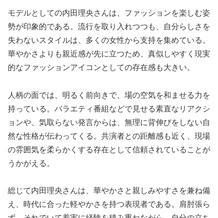
モデルとしての内田理央さんは、ファッションを楽しむ姿
勢が印象的である。流行を取り入れつつも、自分らしさを
失わないスタイルは、多くの女性から支持を集めている。
華やかさよりも親近感が先に立つため、真似しやすく現実
的なファッションアイコンとしての存在感も大きい。
人柄の面では、明るく前向きで、場の空気を和ませる力を
持っている。バラエティ番組などで見せる素直なリアクシ
ョンや、気取らない発言からは、無理に背伸びをしない自
然な性格が伝わってくる。共演者との距離感も近く、現場
の雰囲気を柔らかくする存在として信頼されていることが
うかがえる。
総じて内田理央さんは、華やかさと親しみやすさを兼ね備
え、時代に合った軽やかさを持つ表現者である。肩肘張ら
ず、それでいて着実に経験を積み重ねながら、自分の立ち