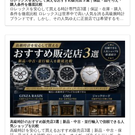
ロレックスを安心して買えるおすすめ販売店３選｜保証・品ぞろえ・
購入条件を徹底比較
ロレックスを安心して買える時計専門店3選｜保証・在庫・購入
条件を徹底比較 ロレックスは世界中で高い人気を誇る高級腕時計
ブランドです。しかし、その人気ゆえに正規店では希望するモデ
ルを購入できないケースも少なくありません。 そこで多くの方が
利用しているのが、新品・中古・並行輸入品を取り扱う時計専門
店です。
高級時計のおすすめ販売店3選｜新品・中古・並行輸入で信頼できる人
気ショップを比較
高級時計を安心して買えるおすすめ販売店3選｜新品・中古・保