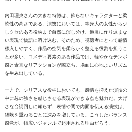
内田理央さんの大きな特徴は、飾らないキャラクターと柔
軟性の高さである。演技においては、等身大の女性から少
しクセのある役柄まで自然に演じ分け、過度に作り込まな
い表現で物語に溶け込む。そのため、視聴者にとって感情
移入しやすく、作品の空気を柔らかく整える役割を担うこ
とが多い。コメディ要素のある作品では、軽やかなテンポ
感と素直なリアクションが際立ち、場面に心地よいリズム
を生み出している。
一方で、シリアスな役柄においても、感情を抑えた演技の
中に芯の強さを感じさせる表現ができる点も魅力だ。大げ
さな台詞回しに頼らず、表情や間で内面を伝える演技は、
経験を重ねるごとに深みを増している。こうしたバランス
感覚が、幅広いジャンルで起用される理由だろう。