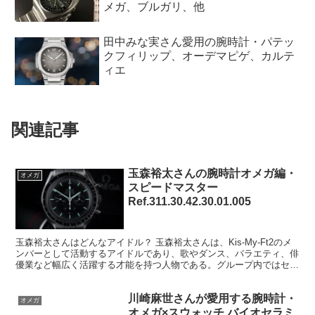
メガ、ブルガリ、他
田中みな実さん愛用の腕時計・パテッ
クフィリップ、オーデマピゲ、カルテ
ィエ
関連記事
玉森裕太さんの腕時計オメガ編・
オメガ
スピードマスター
Ref.311.30.42.30.01.005
玉森裕太さんはどんなアイドル？ 玉森裕太さんは、Kis-My-Ft2のメ
ンバーとして活動するアイドルであり、歌やダンス、バラエティ、俳
優業など幅広く活躍する才能を持つ人物である。グループ内ではセン
ター的存在としての華やかさと、メンバーを支え...
川崎麻世さんが愛用する腕時計・
オメガ
オメガ×スウォッチ バイオセラミ