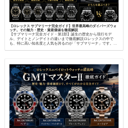
【ロレックス サブマリーナ完全ガイド】世界最高峰のダイバーズウォ
ッチ。その魅力・歴史・資産価値を徹底解説
【サブマリーナ完全ガイド・第1部】誕生の歴史から現行モデ
ル、デイトとノンデイトの違いまで徹底解説ロレックスの中で
も、特に高い知名度と人気を誇るのが「サブマリーナ」です。高
級腕時計に詳しくない人でも、黒い文字盤、回転ベゼル、力強い
ブレスレット